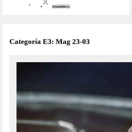
Inicio de sesión
Mi cuenta
Categoría E3: Mag 23-03