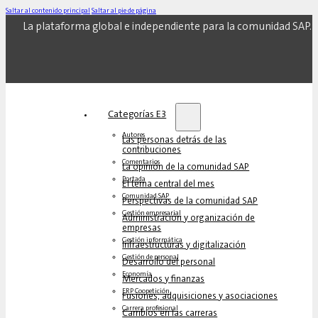
Saltar al contenido principal
Saltar al pie de página
La plataforma global e independiente para la comunidad SAP.
Categorías E3
Autores
Las personas detrás de las
contribuciones
Comentarios
La opinión de la comunidad SAP
Portada
El tema central del mes
Comunidad SAP
Perspectivas de la comunidad SAP
Gestión empresarial
Administración y organización de
empresas
Gestión informática
Infraestructuras y digitalización
Gestión de personal
Desarrollo del personal
Economía
Mercados y finanzas
ERP Coopetición
Fusiones, adquisiciones y asociaciones
Carrera profesional
Cambios en las carreras