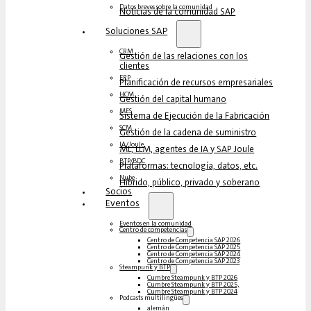
Datos breves sobre la comunidad
Noticias de la comunidad SAP
Soluciones‎‎ SAP
CRM
Gestión de las relaciones con los
clientes
ERP
Planificación de recursos empresariales
HCM
Gestión del capital humano
MES
Sistema de Ejecución de la Fabricación
SCM
Gestión de la cadena de suministro
IA/Joule
ML, LLM, agentes de IA y SAP Joule
BTP/BDC
Plataformas: tecnología, datos, etc.
Nube
Híbrido, público, privado y soberano
Socios
Eventos
Eventos en la comunidad
Centro de competencias
Centro de Competencia SAP 2026
Centro de Competencia SAP 2025
Centro de Competencia SAP 2024
Centro de Competencia SAP 2023
Steampunk y BTP
Cumbre Steampunk y BTP 2026
Cumbre Steampunk y BTP 2025,
Cumbre Steampunk y BTP 2024
Podcasts multilingües
alemán