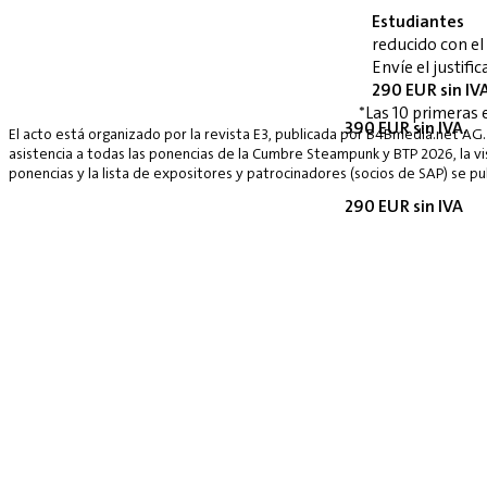
Estudiantes
reducido con e
Envíe el justif
290 EUR sin IV
*Las 10 primeras 
390 EUR sin IVA.
El acto está organizado por la revista E3, publicada por B4Bmedia.net AG.
asistencia a todas las ponencias de la Cumbre Steampunk y BTP 2026, la vis
ponencias y la lista de expositores y patrocinadores (socios de SAP) se p
290 EUR sin IVA