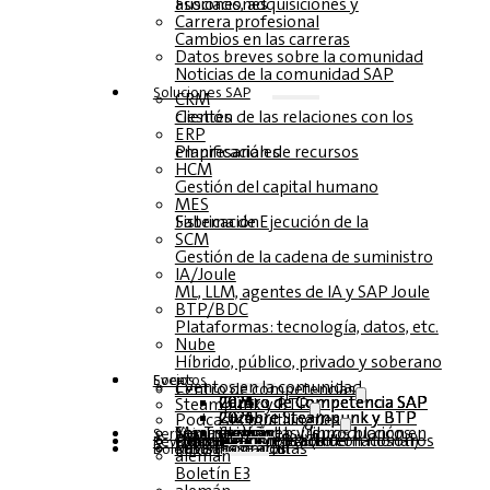
Fusiones, adquisiciones y asociaciones
Carrera profesional
Cambios en las carreras
Datos breves sobre la comunidad
Noticias de la comunidad SAP
Soluciones‎‎ SAP
CRM
Gestión de las relaciones con los clientes
ERP
Planificación de recursos empresariales
HCM
Gestión del capital humano
MES
Sistema de Ejecución de la Fabricación
SCM
Gestión de la cadena de suministro
IA/Joule
ML, LLM, agentes de IA y SAP Joule
BTP/BDC
Plataformas: tecnología, datos, etc.
Nube
Híbrido, público, privado y soberano
Socios
Eventos
Eventos en la comunidad
Centro de competencias
Centro de Competencia SAP 2026
Centro de Competencia SAP 2025
Centro de Competencia SAP 2024
Centro de Competencia SAP 2023
Steampunk y BTP
Cumbre Steampunk y BTP 2026
Cumbre Steampunk y BTP 2025,
Cumbre Steampunk y BTP 2024
Podcasts multilingües
Mesas redondas (reproducción en YouTube)
Seminarios web y libros blancos
alemán
inglés
español
francés
Servicio
Formularios
Póngase en contacto con nosotros
Datos de los medios de comunicación DACH
Dossier de prensa (Internacional)
Revista
suscríbase aquí
para abonados
Revistas gratuitas
Boletín
alemán
Boletín E3