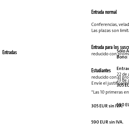
Entrada normal
Conferencias, velada
Las plazas son limit
Entrada para los suscr
Sólo A
Entradas
reducido con pro
Bono
:
Entra
Estudiantes
22 de 
reducido con el p
23 de 
Envíe el justifican
305 EU
*Las 10 primeras en
590 EU
305 EUR sin IVA.
590 EUR sin IVA.