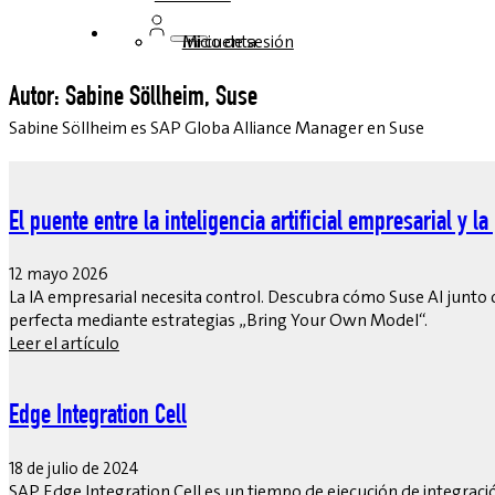
Inicio de sesión
Mi cuenta
Autor: Sabine Söllheim, Suse
Sabine Söllheim es SAP Globa Alliance Manager en Suse
El puente entre la inteligencia artificial empresarial y la 
12 mayo 2026
La IA empresarial necesita control. Descubra cómo Suse AI junto 
perfecta mediante estrategias „Bring Your Own Model“.
Leer el artículo
Edge Integration Cell
18 de julio de 2024
SAP Edge Integration Cell es un tiempo de ejecución de integració