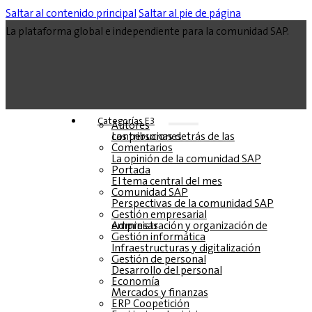
Saltar al contenido principal
Saltar al pie de página
La plataforma global e independiente para la comunidad SAP.
Categorías E3
Autores
Las personas detrás de las contribuciones
Comentarios
La opinión de la comunidad SAP
Portada
El tema central del mes
Comunidad SAP
Perspectivas de la comunidad SAP
Gestión empresarial
Administración y organización de empresas
Gestión informática
Infraestructuras y digitalización
Gestión de personal
Desarrollo del personal
Economía
Mercados y finanzas
ERP Coopetición