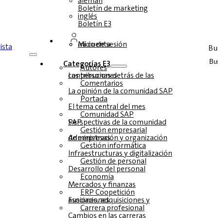
alemán
Boletín de marketing
inglés
Boletín E3
Inicio de sesión
Mi cuenta
Bu
Categorías E3
Autores
Las personas detrás de las contribuciones
Comentarios
La opinión de la comunidad SAP
Portada
El tema central del mes
Comunidad SAP
Perspectivas de la comunidad SAP
Gestión empresarial
Administración y organización de empresas
Gestión informática
Infraestructuras y digitalización
Gestión de personal
Desarrollo del personal
Economía
Mercados y finanzas
ERP Coopetición
Fusiones, adquisiciones y asociaciones
Carrera profesional
Cambios en las carreras