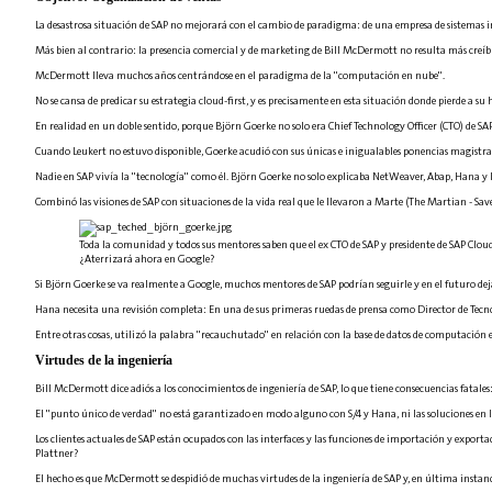
La desastrosa situación de SAP no mejorará con el cambio de paradigma: de una empresa de sistemas 
Más bien al contrario: la presencia comercial y de marketing de Bill McDermott no resulta más creíb
McDermott lleva muchos años centrándose en el paradigma de la "computación en nube".
No se cansa de predicar su estrategia cloud-first, y es precisamente en esta situación donde pierde a 
En realidad en un doble sentido, porque Björn Goerke no solo era Chief Technology Officer (CTO) de SA
Cuando Leukert no estuvo disponible, Goerke acudió con sus únicas e inigualables ponencias magistra
Nadie en SAP vivía la "tecnología" como él. Björn Goerke no solo explicaba NetWeaver, Abap, Hana y l
Combinó las visiones de SAP con situaciones de la vida real que le llevaron a Marte (The Martian - Sa
Toda la comunidad y todos sus mentores saben que el ex CTO de SAP y presidente de SAP Cloud 
¿Aterrizará ahora en Google?
Si Björn Goerke se va realmente a Google, muchos mentores de SAP podrían seguirle y en el futuro dej
Hana necesita una revisión completa: En una de sus primeras ruedas de prensa como Director de Tecn
Entre otras cosas, utilizó la palabra "recauchutado" en relación con la base de datos de computació
Virtudes de la ingeniería
Bill McDermott dice adiós a los conocimientos de ingeniería de SAP, lo que tiene consecuencias fatales
El "punto único de verdad" no está garantizado en modo alguno con S/4 y Hana, ni las soluciones en 
Los clientes actuales de SAP están ocupados con las interfaces y las funciones de importación y expo
Plattner?
El hecho es que McDermott se despidió de muchas virtudes de la ingeniería de SAP y, en última instanci