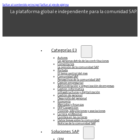
Saltar al contenido principal
Saltar al pie de página
La plataforma global e independiente para la comunidad SAP.
Categorías E3
Autores
Las personas detrás de las contribuciones
Comentarios
La opinión de la comunidad SAP
Portada
El tema central del mes
Comunidad SAP
Perspectivas de la comunidad SAP
Gestión empresarial
Administración y organización de empresas
Gestión informática
Infraestructuras y digitalización
Gestión de personal
Desarrollo del personal
Economía
Mercados y finanzas
ERP Coopetición
Fusiones, adquisiciones y asociaciones
Carrera profesional
Cambios en las carreras
Datos breves sobre la comunidad
Noticias de la comunidad SAP
Soluciones‎‎ SAP
CRM