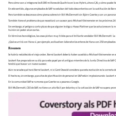
Pero cómo van a integrarse los 8.000 millones de Qualtrics en la ex-Hybris, ahora C/4, y cómo puede ll
En este sentido, algunos empleados de SAP no estaban del todo descontentos con la sustitución de Bernd
Pero también se desconoce cómo piensa sobrevivir Bill McDermott sin Björn Goerke y con un panora
También tiene el problema de que necesitará un sucesor para Michael Kleinemeier en los próximos 24 
Sin embargo, el peligro a corto plazo de que alguien le diga a Hasso Plattner que las soluciones en
huirán sin poder alcanzarlas.
En términos tecnológicos, las cosas pintan muy tristes para el brillante vendedor Bill McDermott: La 
¿Qué ocurrirá con Hana si, por ejemplo, se disuelven laboratorios enteros de Hana con 250 empleados
Resumen
Se habría restablecido el viejo orden. Bernd Leukert debería haber sucedido a Michael Kleinemeier en el
Leukert fue preparado en su día para este papel por el antiguo miembro de la Junta Directiva de SAP
tendrá que buscar un nuevo sucesor.
Aún no se sabe qué hará Bernd Leukert, ni si Gerd Oswald considera que esta evolución es la correcta d
El hecho es, sin embargo, que años de planificación de personal en SAP están implosionando: Leukert n
En la comunidad SAP se rumorea que Goerke va a pasarse a Google.
Bill McDermott, CEO de SAP, no tiene un año fácil por delante y si la cotización de SAP no supera pr