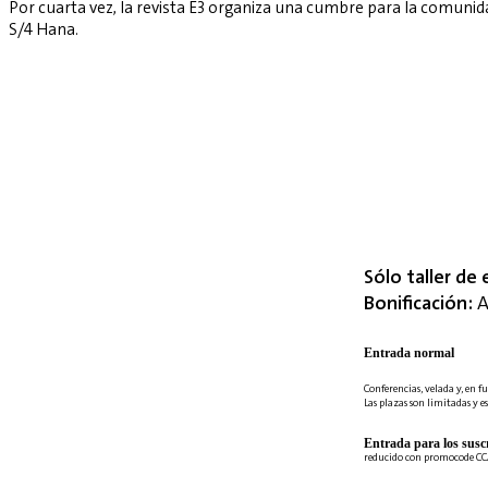
Por cuarta vez, la revista E3 organiza una cumbre para la comuni
S/4 Hana.
Sólo taller de 
Bonificación:
A
Entrada normal
Conferencias, velada y, en fu
Las plazas son limitadas y es
Entrada para los suscr
reducido con promocode C