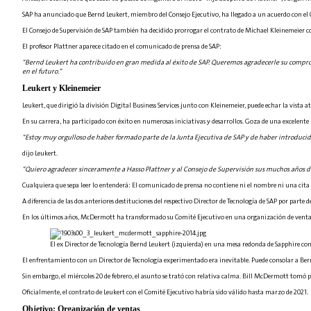
SAP ha anunciado que Bernd Leukert, miembro del Consejo Ejecutivo, ha llegado a un acuerdo con el C
El Consejo de Supervisión de SAP también ha decidido prorrogar el contrato de Michael Kleinemeier 
El profesor Plattner aparece citado en el comunicado de prensa de SAP:
"Bernd Leukert ha contribuido en gran medida al éxito de SAP. Queremos agradecerle su comprom
en el futuro."
Leukert y Kleinemeier
Leukert, que dirigió la división Digital Business Services junto con Kleinemeier, puede echar la vista 
En su carrera, ha participado con éxito en numerosas iniciativas y desarrollos. Goza de una excelente 
"Estoy muy orgulloso de haber formado parte de la Junta Ejecutiva de SAP y de haber introduci
dijo Leukert.
"Quiero agradecer sinceramente a Hasso Plattner y al Consejo de Supervisión sus muchos años de
Cualquiera que sepa leer lo entenderá: El comunicado de prensa no contiene ni el nombre ni una cita
A diferencia de las dos anteriores destituciones del respectivo Director de Tecnología de SAP por part
En los últimos años, McDermott ha transformado su Comité Ejecutivo en una organización de ventas. La fa
El ex Director de Tecnología Bernd Leukert (izquierda) en una mesa redonda de Sapphire con s
El enfrentamiento con un Director de Tecnología experimentado era inevitable. Puede consolar a Be
Sin embargo, el miércoles 20 de febrero, el asunto se trató con relativa calma. Bill McDermott tomó p
Oficialmente, el contrato de Leukert con el Comité Ejecutivo habría sido válido hasta marzo de 2021.
Objetivo: Organización de ventas