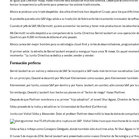
Al igual que Dietmar Hopp, Hasso Plattner está dotado de muchos talentos. Desde que se convirtió en Pr
tenían la experiencia suficiente para preservar los valores tradicionales.
Ahora se produce una triple despedida: dos altos directivos han dejado el Grupo, para los que difíci
Es probable que este año SAP diga adiós a su tradición de fabricante técnicamente innovador de softw
Cuando el jefe de SAP, McDermott, quiere aumentar las ventas y tener más productos en las estanterías,
McDermott no sólo despidió a su compañero de la Junta Directiva Bernd Leukert en una operación de 
Qualtrics por 8.000 millones de dólares el año pasado.
Ahora carece del mejor hombre para su estrategia cloud-first y miles de desarrolladores, programado
El primer adiós: la estrella de Bernd Leukert empezó a menguar hace unos 18 meses. En aquel moment
momento: "La Junta Directiva se dedica a vender, vender y vender.
Formación perfecta
Bernd Leukert es un nativo y veterano de SAP. Se incorporó a SAP nada más terminar sus estudios. Gerd
En un principio, Oswald se decantó por Michael Kleinemeier como sucesor, pero Kleinemeier también ten
Kleinemeier, por tanto, conoce SAP por dentro y por fuera. Leukert, en cambio, sólo conoce SAP, por l
Sin embargo, Oswald y Leukert han hecho sus planes sin el "factor de riesgo" Hasso Plattner.
Después de que Plattner nombrara a su primer "hijo adoptivo", el israelí Shai Agassi, Director de Tecn
Sikka procede de la India y estudió en la Universidad de Stanford (California).
Junto con Vishal Sikka y Alexander Zeier, el profesor Plattner desarrolló la base de datos de comput
Hubo otra ruptura en SAP: Vishal Sikka tuvo que marcharse de la noche 
Sikka se fue a Infosys como Consejero Delegado, donde también sólo duró tres años. Ni Shai Agassi ni 
El lunes 5 de mayo de 2014, Bernd Leukert será presentado como nuevo Director de Tecnología y al fin