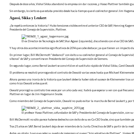
Después de doce años, Vishal Sikka abandonó la empresa sin dar razones, y Hasso Plattner también gua
Sin embargo, lo cierto es que estaba previsto desde hacía tiempo que el codirector general Jim Hagema
Agassi, Sikka y Leukert
¿Se repetía entonces la historia? Hubo tensiones visibles entre el anterior CEO de SAP, Henning Kagerm
Presidente del Consejo de Supervisión, Plattner.
El ex Director de Tecnología de SAP, Shai Agassi (izquierda), discutiendo con el ex CEO de 
Y hay otros dos acontecimientos significativos de 2014 que cabe destacar, ya que tienen un impacto du
En primer lugar, Bill McDermott "desbancó" con éxito a su codirector general al Consejo de Supervisi
víboras" de SAP y convertirse en Presidente del Consejo de Supervisión de Siemens.
En segundo lugar, como Bernd Leukert se convirtió en el sustituto rápido de Vishal Sikka, Gerd Oswald
El problema se resolvió prorrogando el contrato de Oswald varias veces hasta que Michael Kleinemeier 
Ahora parece una ironía de la historia que Leukert debería haber sido el sucesor de Kleinemeier tras 
como hizo Oswald antes que él.
Oswald prorrogó su contrato tres veces por un año cada vez; habrá que esperar a ver con qué frecuenc
Plattner en lugar de Jim Hagemann Snabe.
Como miembro del Consejo de Supervisión, Oswald no pudo evitar la marcha de Bernd Leukert y, por ta
El profesor Hasso Plattner, cofundador de SAP y Presidente del Consejo de Supervisión, con s
Bill McDermott no sólo parece haberse deshecho con éxito de su ex-Co-CEO Snabe, sino que también p
Tras 25 años en SAP, Bernd Leukert deja de ser miembro de la Junta Directiva de SAP a partir de la medi
Antes, en otoño, tuvo que ceder su puesto de ingeniero al nuevo "hijo adoptivo de Plattner", Jürgen M