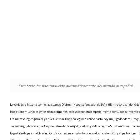
Este texto ha sido traducido automáticamente del alemán al español.
La verdadera historia comienza cuando Dietmar Hopp, cofundador de SAP y filántropo, abandonó de
Hopp tiene muchos talentos extraordinarios, pero se caracteriza especialmente por su conocimiento
Era un paso lógico para él, ya que Dietmar Hopp ha seguido siendo hasta hoy un jugador de equipo 
Sin embargo, debido a que Hopp se retiró del Consejo Ejecutivo y del Consejo de Supervisión en una fas
La gestión de personal, la selección de los mejores empleados adecuados, la retención y el perfeccionami