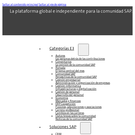
Saltar al contenido principal
Saltar al pie de página
La plataforma global e independiente para la comunidad SAP.
Categorías E3
Autores
Las personas detrás de las contribuciones
Comentarios
La opinión de la comunidad SAP
Portada
El tema central del mes
Comunidad SAP
Perspectivas de la comunidad SAP
Gestión empresarial
Administración y organización de empresas
Gestión informática
Infraestructuras y digitalización
Gestión de personal
Desarrollo del personal
Economía
Mercados y finanzas
ERP Coopetición
Fusiones, adquisiciones y asociaciones
Carrera profesional
Cambios en las carreras
Datos breves sobre la comunidad
Noticias de la comunidad SAP
Soluciones‎‎ SAP
CRM