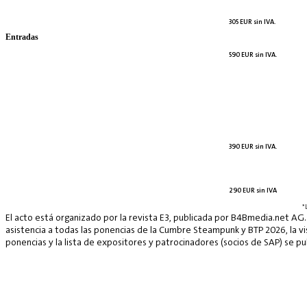
305 EUR sin IVA.
Entradas
590 EUR sin IVA.
390 EUR sin IVA.
290 EUR sin IVA
*
El acto está organizado por la revista E3, publicada por B4Bmedia.net AG.
asistencia a todas las ponencias de la Cumbre Steampunk y BTP 2026, la vis
ponencias y la lista de expositores y patrocinadores (socios de SAP) se p