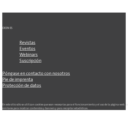
DE
EN
ES
Revistas
Eventos
Webinars
Suscripción
Póngase en contacto con nosotros
Pie de imprenta
Protección de datos
En este sitio sólo se utilizan cookies que sean necesarias para el funcionamiento y el uso de la página web. L
similares para mostrar contenidos y banners y para recopilar estadísticas.