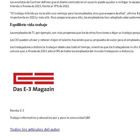
Los analistas de Gartner definen que el diseño centrado en el usuario puede ayudar a mitigar la escase
híbrida a finales de 2023, frente al 37% de 2022.
"El trabajo híbrido ya no es sólo una ventaja para los empleados, sino que se espera de ellos", afirm
importante en 2023 y más allá. Para prepararse para ello, los empleadores han adoptado adecuadamente
Equilibrio vida-trabajo
Los empleados de TI, por ejemplo, son más propensos que los de otras funciones a dejar su trabajo porq
Los CIO pueden atraer y retener mejor el talento haciendo que su propuesta de valor para el empleado
Los trabajadores a distancia trabajan desde casa todo el tiempo, mientras que los trabajadores in si
calcula que, a finales de 2023, sólo el 9% de todos los empleados del mundo trabajarán a distancia.
Revista E-3
Trabajo informativo y educativo por y para la comunidad SAP.
Todos los artículos del autor