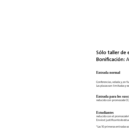
Sólo taller de 
Bonificación:
A
Entrada normal
Conferencias, velada y, en fu
Las plazas son limitadas y es
Entrada para los suscr
reducido con promocode C
Estudiantes
reducido con el promocode 
Envíe el justificante de est
*Las 10 primeras entradas so