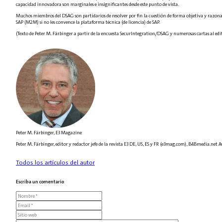
capacidad innovadora son marginales e insignificantes desde este punto de vista.
Muchos miembros del DSAG son partidarios de resolver por fin la cuestión de forma objetiva y razonab
SAP (M2M) si no les convence la plataforma técnica (de licencia) de SAP.
(Texto de Peter M. Färbinger a partir de la encuesta SecurIntegration/DSAG y numerosas cartas al edi
Peter M. Färbinger, E3 Magazine
Peter M. Färbinger, editor y redactor jefe de la revista E3 DE, US, ES y FR (e3mag.com), B4Bmedia.ne
Todos los artículos del autor
Escriba un comentario