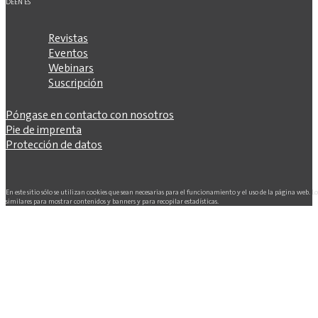
DE
EN
ES
Revistas
Eventos
Webinars
Suscripción
Póngase en contacto con nosotros
Pie de imprenta
Protección de datos
En este sitio sólo se utilizan cookies que sean necesarias para el funcionamiento y el uso de la página web. L
similares para mostrar contenidos y banners y para recopilar estadísticas.