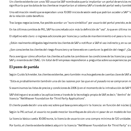
Un cliente existente con unos 100 usuarios SAP nombrados quería implantar un portal de servicios me
significaría que los datos de los clientes se importarían al sistema SAP a través del portal web y tambi
Una estimación reveló que se esperaban unos 10.000 inicios de sesión web que podrían acceder a SAP "ind
de la relación coste-beneficio.
Tras largas negociaciones, fue posible acordar un "euro simbólico" por usuario del portal previsto, es de
En los últimos cambios de PKL, SAP ha concretado aún más la definición de "uso", lo que en última in
El objetivo está claro: o ingresos adicionales por licencias y cuotas de mantenimiento o el paso a la nube
¿Están realmente obligados legalmente los clientes de SAP a notificar a SAP el uso indirecto y, en su 
¿Son conscientes los clientes del riesgo financiero y se tiene esto en cuenta en la gestión del riesgo? ¿
Para averiguar cómo afrontan los clientes actuales los cambios en las condiciones de las licencias y qu
SAP y miembros del DSAG. Un total de 61 empresas respondieron a preguntas sobre sus experiencias prev
El punto de partida
Según Guido Schneider, los clientes existentes, pero también muchos gestores de cuentas clave de SAP, 
"Esta es probablemente también una de las razones por las que en el pasado no se compraron ni 
Si examinamos las listas de precios y condiciones de 2006 (o en el momento de la introducción de SAP
SAP distingue si se accede a las aplicaciones a través de la tecnología propia de SAP, es decir, "dentro" d
licencia "NetWeaver Foundation for Third Party Applications".
El cliente puede decidir una sola vez sobre qué base quiere adquirir la licencia: en función del núcleo
Según la PKL actual, el usuario no puede mezclar los enfoques de cálculo ni pasar de un modelo de lice
La licencia básica cuesta 30.000 euros, la licencia de usuario con una compra mínima de 120 unidades
Por tanto, el cliente existente deberá adquirir la licencia "NetWeaver Foundation for Third Party" si d