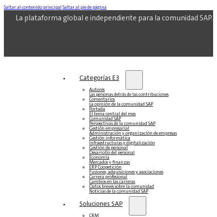
Saltar al contenido principal
Saltar al pie de página
La plataforma global e independiente para la comunidad SAP.
Categorías E3
Autores
Las personas detrás de las contribuciones
Comentarios
La opinión de la comunidad SAP
Portada
El tema central del mes
Comunidad SAP
Perspectivas de la comunidad SAP
Gestión empresarial
Administración y organización de empresas
Gestión informática
Infraestructuras y digitalización
Gestión de personal
Desarrollo del personal
Economía
Mercados y finanzas
ERP Coopetición
Fusiones, adquisiciones y asociaciones
Carrera profesional
Cambios en las carreras
Datos breves sobre la comunidad
Noticias de la comunidad SAP
Soluciones‎‎ SAP
CRM