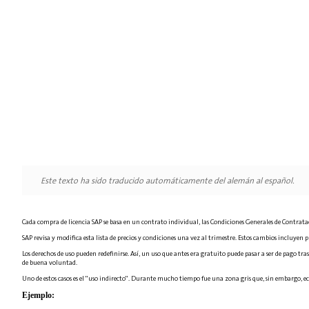
Este texto ha sido traducido automáticamente del alemán al español.
Cada compra de licencia SAP se basa en un contrato individual, las Condiciones Generales de Contratació
SAP revisa y modifica esta lista de precios y condiciones una vez al trimestre. Estos cambios incluyen
Los derechos de uso pueden redefinirse. Así, un uso que antes era gratuito puede pasar a ser de pago t
de buena voluntad.
Uno de estos casos es el "uso indirecto". Durante mucho tiempo fue una zona gris que, sin embargo, ech
Ejemplo: