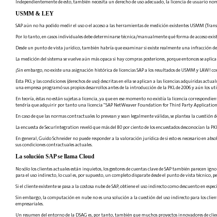
Independientemente de esto, también necesita un derecho de uso adecuado, la licencia de usuario nomina
USMM & LEY
SAP aún no ha podido medir el uso o el acceso a las herramientas de medición existentes USMM (Tr
Por lo tanto, en casos individuales debe determinarse técnica/manualmente qué forma de acceso existe 
Desde un punto de vista jurídico, también habría que examinar si existe realmente una infracción de lo
La medición del sistema se vuelve aún más opaca si hay compras posteriores, porque entonces se aplican
¡Sin embargo, no existe una asignación histórica de licencias SAP a los resultados de USMM y LAW! c
Esta PKL y las condiciones (derechos de uso) descritas en ella se aplican a las licencias adquiridas ac
una empresa programó sus propios desarrollos antes de la introducción de la PKL de 2006 y aún los uti
En teoría, éstas no están sujetas a licencia, ya que en ese momento no existía la licencia correspondi
tendría que adquirir por tanto una licencia "SAP NetWeaver Foundation for Third Party Applications
En caso de que las normas contractuales lo prevean y sean legalmente válidas, se plantea la cuestión de 
La encuesta de SecurIntegration reveló que más del 80 por ciento de los encuestados desconocían la PK
En general, Guido Schneider no puede responder a la valoración jurídica de si esto es necesario en abs
sus condiciones contractuales actuales.
La solución SAP se llama Cloud
No sólo los clientes actuales están inquietos, los gestores de cuentas clave de SAP también parecen ign
para el uso indirecto, lo cual es, por supuesto, un completo disparate desde el punto de vista técnico, 
Si el cliente existente se pasa a la costosa nube de SAP, obtiene el uso indirecto como descuento en esp
Sin embargo, la computación en nube no es una solución a la cuestión del uso indirecto para los clientes
empresariales.
Un resumen del entorno de la DSAG es, por tanto, también que muchos proyectos innovadores de clientes