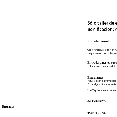
Sólo taller de 
Bonificación:
A
Entrada normal
Conferencias, velada y, en fu
Las plazas son limitadas y es
Entrada para los suscr
reducido con promocode C
Estudiantes
reducido con el promocode
Envíe el justificante de es
*Las 10 primeras entradas so
305 EUR sin IVA.
Entradas
590 EUR sin IVA.