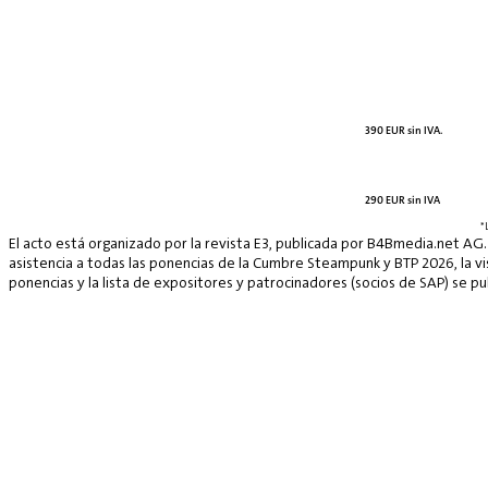
390 EUR sin IVA.
290 EUR sin IVA
*
El acto está organizado por la revista E3, publicada por B4Bmedia.net AG.
asistencia a todas las ponencias de la Cumbre Steampunk y BTP 2026, la vis
ponencias y la lista de expositores y patrocinadores (socios de SAP) se p