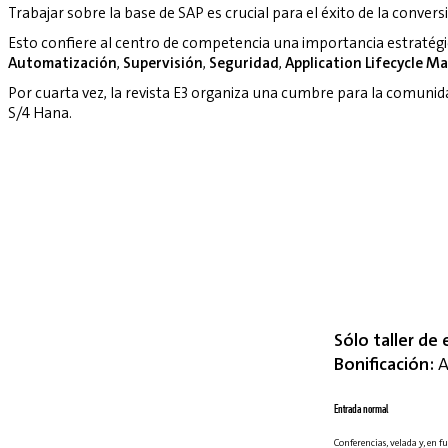
Trabajar sobre la base de SAP es crucial para el éxito de la convers
Esto confiere al centro de competencia una importancia estratég
Automatización
,
Supervisión
,
Seguridad
,
Application Lifecycle 
Por cuarta vez, la revista E3 organiza una cumbre para la comuni
S/4 Hana.
Sólo taller de 
Bonificación:
A
Entrada normal
Conferencias, velada y, en fu