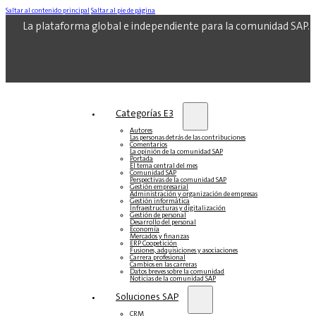
Saltar al contenido principal
Saltar al pie de página
La plataforma global e independiente para la comunidad SAP.
Categorías E3
Autores
Las personas detrás de las contribuciones
Comentarios
La opinión de la comunidad SAP
Portada
El tema central del mes
Comunidad SAP
Perspectivas de la comunidad SAP
Gestión empresarial
Administración y organización de empresas
Gestión informática
Infraestructuras y digitalización
Gestión de personal
Desarrollo del personal
Economía
Mercados y finanzas
ERP Coopetición
Fusiones, adquisiciones y asociaciones
Carrera profesional
Cambios en las carreras
Datos breves sobre la comunidad
Noticias de la comunidad SAP
Soluciones‎‎ SAP
CRM