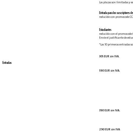
Las plazas son limitadas y es
Entrada para los suscriptores de 
reducido con promocode C
Estudiantes
reducido con el promocode 
Envíe el justificante de est
*Las 10 primeras entradas so
305 EUR sin IVA.
Entradas
590 EUR sin IVA.
390 EUR sin IVA.
290 EUR sin IVA