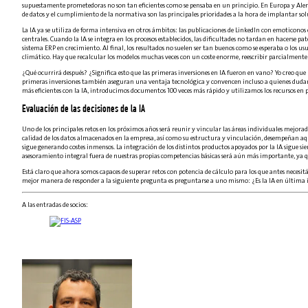
supuestamente prometedoras no son tan eficientes como se pensaba en un principio. En Europa y Alemani
de datos y el cumplimiento de la normativa son las principales prioridades a la hora de implantar solu
La IA ya se utiliza de forma intensiva en otros ámbitos: las publicaciones de LinkedIn con emoticonos 
centrales. Cuando la IA se integra en los procesos establecidos, las dificultades no tardan en hacerse p
sistema ERP en crecimiento. Al final, los resultados no suelen ser tan buenos como se esperaba o los us
climático. Hay que recalcular los modelos muchas veces con un coste enorme, reescribir parcialmente e
¿Qué ocurrirá después? ¿Significa esto que las primeras inversiones en IA fueron en vano? Yo creo que
primeras inversiones también aseguran una ventaja tecnológica y convencen incluso a quienes dudan de
más eficientes con la IA, introducimos documentos 100 veces más rápido y utilizamos los recursos en
Evaluación de las decisiones de la IA
Uno de los principales retos en los próximos años será reunir y vincular las áreas individuales mejoradas
calidad de los datos almacenados en la empresa, así como su estructura y vinculación, desempeñan aquí 
sigue generando costes inmensos. La integración de los distintos productos apoyados por la IA sigue si
asesoramiento integral fuera de nuestras propias competencias básicas será aún más importante, ya
Está claro que ahora somos capaces de superar retos con potencia de cálculo para los que antes nece
mejor manera de responder a la siguiente pregunta es preguntarse a uno mismo: ¿Es la IA en última
A las entradas de socios: