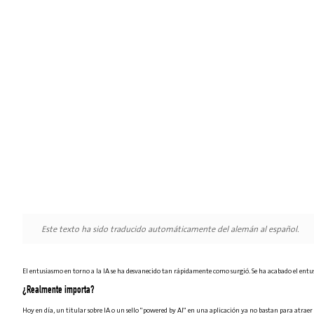
Este texto ha sido traducido automáticamente del alemán al español.
El entusiasmo en torno a la IA se ha desvanecido tan rápidamente como surgió. Se ha acabado el ent
¿Realmente importa?
Hoy en día, un titular sobre IA o un sello "powered by AI" en una aplicación ya no bastan para atraer 