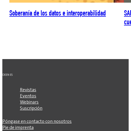
Soberanía de los datos e interoperabilidad
SAP
cue
DE
EN
ES
Revistas
Eventos
Webinars
Suscripción
Póngase en contacto con nosotros
Pie de imprenta