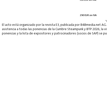
290 EUR sin IVA
*
El acto está organizado por la revista E3, publicada por B4Bmedia.net AG.
asistencia a todas las ponencias de la Cumbre Steampunk y BTP 2026, la vis
ponencias y la lista de expositores y patrocinadores (socios de SAP) se p