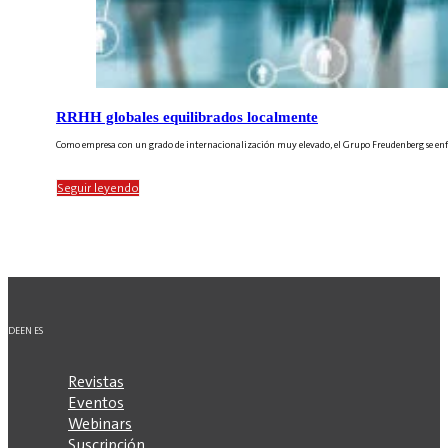
RRHH globales equilibrados localmente
Como empresa con un grado de internacionalización muy elevado, el Grupo Freudenberg se enfrent
Seguir leyendo
DE
EN
ES
Revistas
Eventos
Webinars
Suscripción