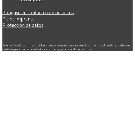
Póngase en contacto con nosotros
Pie de imprenta
Protección de datos
En este sitio sólo se utilizan cookies que sean necesarias para el funcionamiento y el uso de la página web. L
similares para mostrar contenidos y banners y para recopilar estadísticas.