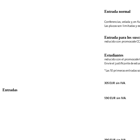
Entrada normal
Conferencias, velada y, en fu
Las plazas son limitadas y es
Entrada para los suscr
reducido con promocode C
Estudiantes
reducido con el promocode 
Envíe el justificante de est
*Las 10 primeras entradas so
305 EUR sin IVA.
Entradas
590 EUR sin IVA.
390 EUR sin IVA.