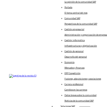
La opinión de la comunidad SAP
Portada
El tema central del mes
Comunidad SAP
Perspectivas de la comunidad SAP
Gestión empresarial
Administración y organización de empresa
Gestión informática
Infraestructuras y digitalización
Gestión de personal
Desarrollo del personal
Economía
Mercados y finanzas
ERP Coopetición
Fusiones, adquisiciones y asociaciones
Carrera profesional
Cambios en las carreras
Datos breves sobre la comunidad
Noticias de la comunidad SAP
Soluciones‎‎ SAP