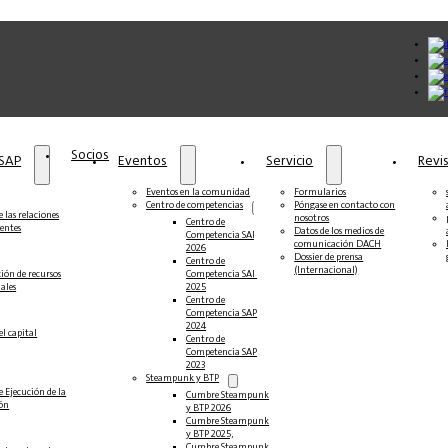
Socios
 SAP
Eventos
Servicio
Revi
Eventos en la comunidad
Formularios
Centro de competencias
Póngase en contacto con
 las relaciones
nosotros
Centro de
ientes
Datos de los medios de
Competencia SAP
comunicación DACH
2026
Dossier de prensa
Centro de
(Internacional)
ción de recursos
Competencia SAP
ales
2025
Centro de
Competencia SAP
2024
el capital
Centro de
Competencia SAP
2023
Steampunk y BTP
e Ejecución de la
Cumbre Steampunk
ión
y BTP 2026
Cumbre Steampunk
y BTP 2025,
Cumbre Steampunk