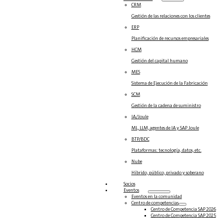
CRM
Gestión de las relaciones con los clientes
ERP
Planificación de recursos empresariales
HCM
Gestión del capital humano
MES
Sistema de Ejecución de la Fabricación
SCM
Gestión de la cadena de suministro
IA/Joule
ML, LLM, agentes de IA y SAP Joule
BTP/BDC
Plataformas: tecnología, datos, etc.
Nube
Híbrido, público, privado y soberano
Socios
Eventos
Eventos en la comunidad
Centro de competencias
Centro de Competencia SAP 2026
Centro de Competencia SAP 2025