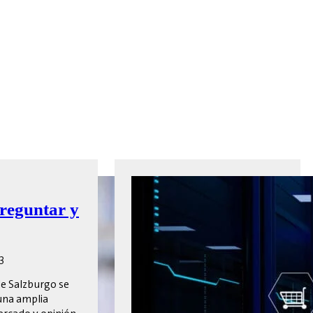
reguntar y
3
e Salzburgo se
 una amplia