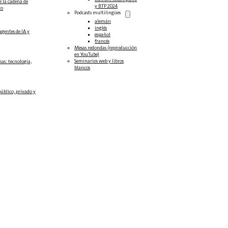
e la cadena de
y BTP 2024
ro
Podcasts multilingües
alemán
inglés
agentes de IA y
español
francés
Mesas redondas (reproducción
en YouTube)
Seminarios web y libros
as: tecnología,
blancos
.
público, privado y