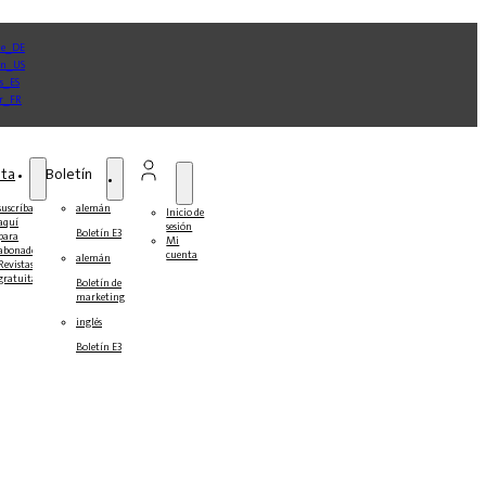
sta
Boletín
suscríbase
alemán
Inicio de
aquí
sesión
Boletín E3
para
Mi
abonados
cuenta
alemán
Revistas
gratuitas
Boletín de
marketing
inglés
Boletín E3