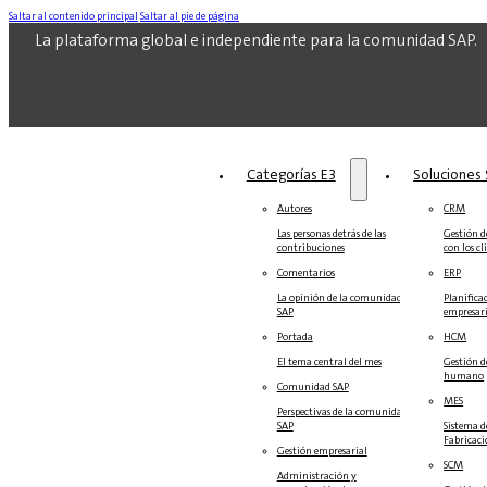
Saltar al contenido principal
Saltar al pie de página
La plataforma global e independiente para la comunidad SAP.
Categorías E3
Soluciones‎‎
Autores
CRM
Las personas detrás de las
Gestión de
contribuciones
con los cl
Comentarios
ERP
La opinión de la comunidad
Planifica
SAP
empresari
Portada
HCM
El tema central del mes
Gestión d
humano
Comunidad SAP
MES
Perspectivas de la comunidad
SAP
Sistema d
Fabricac
Gestión empresarial
SCM
Administración y