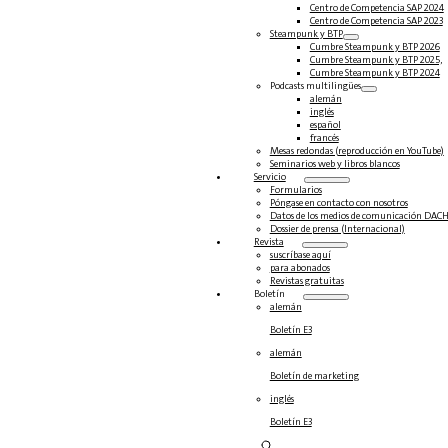
Centro de Competencia SAP 2024
Centro de Competencia SAP 2023
Steampunk y BTP
Cumbre Steampunk y BTP 2026
Cumbre Steampunk y BTP 2025,
Cumbre Steampunk y BTP 2024
Podcasts multilingües
alemán
inglés
español
francés
Mesas redondas (reproducción en YouTube)
Seminarios web y libros blancos
Servicio
Formularios
Póngase en contacto con nosotros
Datos de los medios de comunicación DAC
Dossier de prensa (Internacional)
Revista
suscríbase aquí
para abonados
Revistas gratuitas
Boletín
alemán
Boletín E3
alemán
Boletín de marketing
inglés
Boletín E3