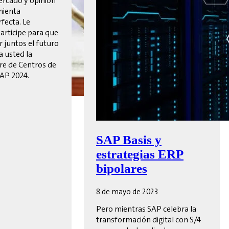
rcado y opinión
mienta
fecta. Le
rticipe para que
 juntos el futuro
a usted la
e de Centros de
AP 2024.
SAP Basis y
estrategias ERP
bipolares
8 de mayo de 2023
Pero mientras SAP celebra la
transformación digital con S/4