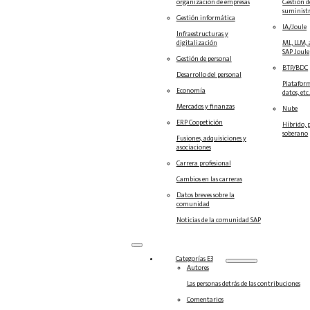
organización de empresas
Gestión d
suminist
Gestión informática
IA/Joule
Infraestructuras y
digitalización
ML, LLM, 
SAP Joule
Gestión de personal
BTP/BDC
Desarrollo del personal
Plataform
Economía
datos, etc
Mercados y finanzas
Nube
ERP Coopetición
Híbrido, 
soberano
Fusiones, adquisiciones y
asociaciones
Carrera profesional
Cambios en las carreras
Datos breves sobre la
comunidad
Noticias de la comunidad SAP
Categorías E3
Autores
Las personas detrás de las contribuciones
Comentarios