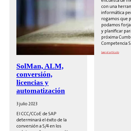
encuesta de me
con una herra
informática per
rogamos que pa
podamos forjar
y planificar par
próxima Cumbr
Competencia S
Leer el artículo
SolMan, ALM,
conversión,
licencias y
automatización
3 julio 2023
El CCC/CCoE de SAP
determinará el éxito de la
conversión a S/4 en los