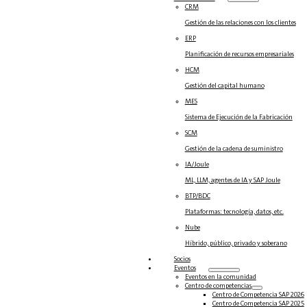
CRM
Gestión de las relaciones con los clientes
ERP
Planificación de recursos empresariales
HCM
Gestión del capital humano
MES
Sistema de Ejecución de la Fabricación
SCM
Gestión de la cadena de suministro
IA/Joule
ML, LLM, agentes de IA y SAP Joule
BTP/BDC
Plataformas: tecnología, datos, etc.
Nube
Híbrido, público, privado y soberano
Socios
Eventos
Eventos en la comunidad
Centro de competencias
Centro de Competencia SAP 2026
Centro de Competencia SAP 2025