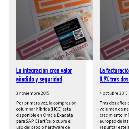
La integración crea valor
La facturaci
añadido y seguridad
0,9% tras dos
3 noviembre 2015
4 octubre 2015
Por primera vez, la compresión
Tras dos años 
columnar híbrida (HCC) está
volumen de ne
disponible en Oracle Exadata
crecimiento mí
para SAP. El artículo cubre el
europeo de las
uso del propio hardware de
repuntar este 