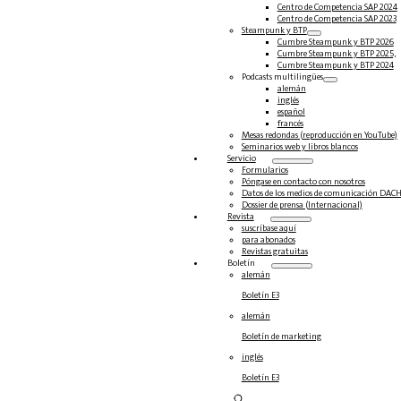
Centro de Competencia SAP 2024
Centro de Competencia SAP 2023
Steampunk y BTP
Cumbre Steampunk y BTP 2026
Cumbre Steampunk y BTP 2025,
Cumbre Steampunk y BTP 2024
Podcasts multilingües
alemán
inglés
español
francés
Mesas redondas (reproducción en YouTube)
Seminarios web y libros blancos
Servicio
Formularios
Póngase en contacto con nosotros
Datos de los medios de comunicación DAC
Dossier de prensa (Internacional)
Revista
suscríbase aquí
para abonados
Revistas gratuitas
Boletín
alemán
Boletín E3
alemán
Boletín de marketing
inglés
Boletín E3