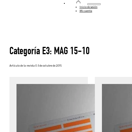
Inicio de sesión
Mi cuenta
Categoría E3: MAG 15-10
Artículo de la revista E-3 de octubre de 2015