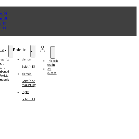
sta
Boletín
suscríbase
alemán
Inicio de
aquí
sesión
Boletín E3
para
Mi
abonados
cuenta
alemán
Revistas
gratuitas
Boletín de
marketing
inglés
Boletín E3