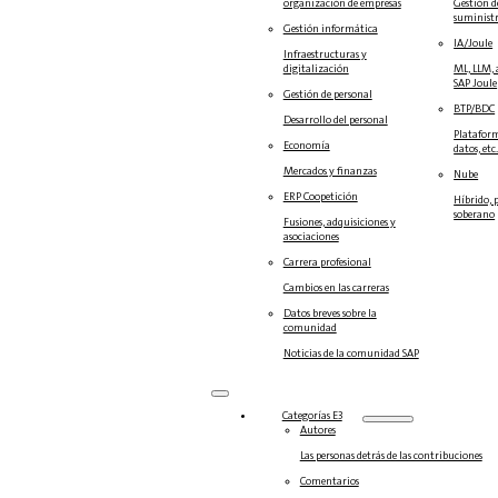
organización de empresas
Gestión d
suminist
Gestión informática
IA/Joule
Infraestructuras y
digitalización
ML, LLM, 
SAP Joule
Gestión de personal
BTP/BDC
Desarrollo del personal
Plataform
Economía
datos, etc
Mercados y finanzas
Nube
ERP Coopetición
Híbrido, 
soberano
Fusiones, adquisiciones y
asociaciones
Carrera profesional
Cambios en las carreras
Datos breves sobre la
comunidad
Noticias de la comunidad SAP
Categorías E3
Autores
Las personas detrás de las contribuciones
Comentarios