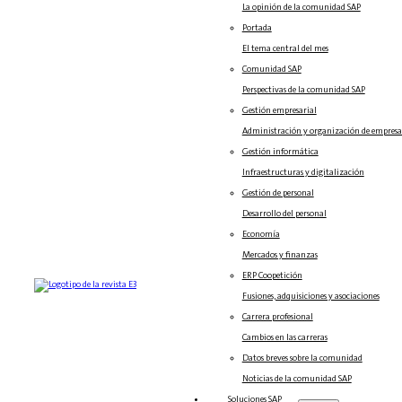
La opinión de la comunidad SAP
Portada
El tema central del mes
Comunidad SAP
Perspectivas de la comunidad SAP
Gestión empresarial
Administración y organización de empresa
Gestión informática
Infraestructuras y digitalización
Gestión de personal
Desarrollo del personal
Economía
Mercados y finanzas
ERP Coopetición
Fusiones, adquisiciones y asociaciones
Carrera profesional
Cambios en las carreras
Datos breves sobre la comunidad
Noticias de la comunidad SAP
Soluciones‎‎ SAP