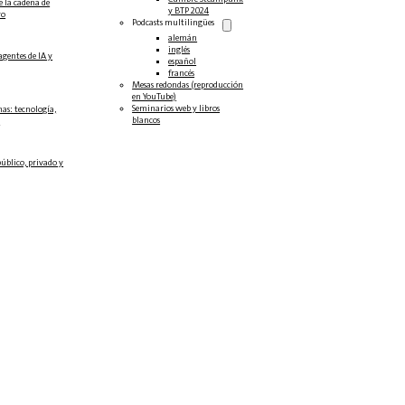
e la cadena de
y BTP 2024
ro
Podcasts multilingües
alemán
inglés
agentes de IA y
español
francés
Mesas redondas (reproducción
en YouTube)
Seminarios web y libros
as: tecnología,
blancos
.
público, privado y