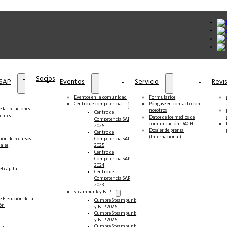
Socios
 SAP
Eventos
Servicio
Revi
Eventos en la comunidad
Formularios
Centro de competencias
Póngase en contacto con
 las relaciones
nosotros
Centro de
ientes
Datos de los medios de
Competencia SAP
comunicación DACH
2026
Dossier de prensa
Centro de
(Internacional)
ción de recursos
Competencia SAP
ales
2025
Centro de
Competencia SAP
2024
el capital
Centro de
Competencia SAP
2023
Steampunk y BTP
e Ejecución de la
Cumbre Steampunk
ión
y BTP 2026
Cumbre Steampunk
y BTP 2025,
Cumbre Steampunk