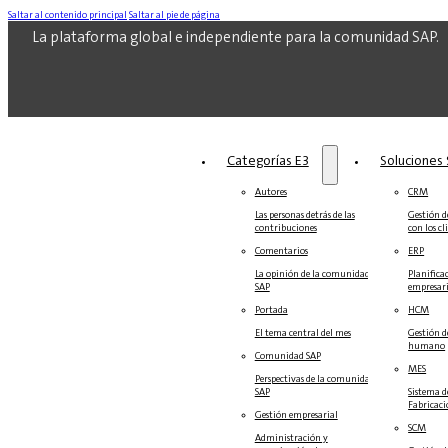
Saltar al contenido principal
Saltar al pie de página
La plataforma global e independiente para la comunidad SAP.
Categorías E3
Soluciones‎‎
Autores
CRM
Las personas detrás de las
Gestión de
contribuciones
con los cl
Comentarios
ERP
La opinión de la comunidad
Planifica
SAP
empresari
Portada
HCM
El tema central del mes
Gestión d
humano
Comunidad SAP
MES
Perspectivas de la comunidad
SAP
Sistema d
Fabricac
Gestión empresarial
SCM
Administración y