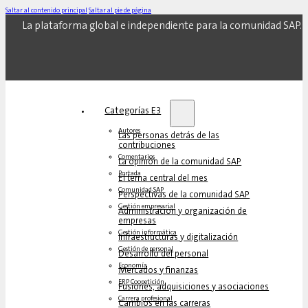
Saltar al contenido principal
Saltar al pie de página
La plataforma global e independiente para la comunidad SAP.
Categorías E3
Autores
Las personas detrás de las
contribuciones
Comentarios
La opinión de la comunidad SAP
Portada
El tema central del mes
Comunidad SAP
Perspectivas de la comunidad SAP
Gestión empresarial
Administración y organización de
empresas
Gestión informática
Infraestructuras y digitalización
Gestión de personal
Desarrollo del personal
Economía
Mercados y finanzas
ERP Coopetición
Fusiones, adquisiciones y asociaciones
Carrera profesional
Cambios en las carreras