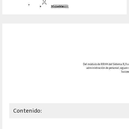
Inicio de sesión
Mi cuenta
Del módulo de RRHH del Sistema R/3 a S
administración de personal, siguen s
Succes
Contenido: