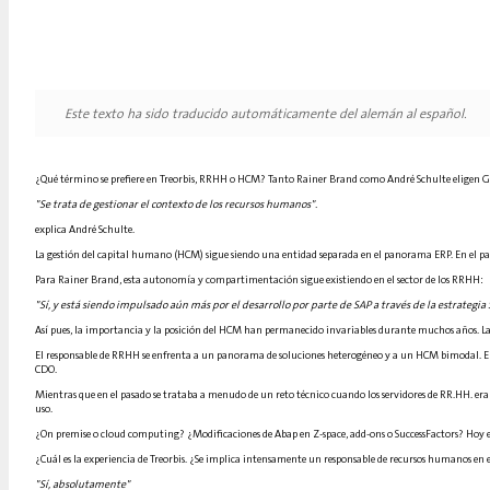
Este texto ha sido traducido automáticamente del alemán al español.
¿Qué término se prefiere en Treorbis, RRHH o HCM? Tanto Rainer Brand como André Schulte eligen 
"Se trata de gestionar el contexto de los recursos humanos".
explica André Schulte.
La gestión del capital humano (HCM) sigue siendo una entidad separada en el panorama ERP. En el pa
Para Rainer Brand, esta autonomía y compartimentación sigue existiendo en el sector de los RRHH:
"Sí, y está siendo impulsado aún más por el desarrollo por parte de SAP a través de la estrategia 
Así pues, la importancia y la posición del HCM han permanecido invariables durante muchos años. Las p
El responsable de RRHH se enfrenta a un panorama de soluciones heterogéneo y a un HCM bimodal. El re
CDO.
Mientras que en el pasado se trataba a menudo de un reto técnico cuando los servidores de RR.HH. eran d
uso.
¿On premise o cloud computing? ¿Modificaciones de Abap en Z-space, add-ons o SuccessFactors? Hoy en 
¿Cuál es la experiencia de Treorbis. ¿Se implica intensamente un responsable de recursos humanos en 
"Sí, absolutamente"