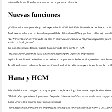
así describe Rainer Brand uno de los muchos proyectos de referencia.
Nuevas funciones
¿Cuáles son los retos generales para el responsable de HCM? André Schulte señala los cambios en su fu
En el pasado, había muchas áreas de responsabilidad diferentes en HCM y, por tanto, el trabajo lo real
"Las fronteras se disolverán cada vez más en el futuro, a medida que los procesos globales pase
están creciendo juntos."
Así pues, el proceso de transformación ha comenzado plenamente en HCM.
"HCM está evolucionando hacia un socio de negocio para la gestión empresarial"
explica Rainer Brand. Las tendencias son externalizar procesos estándar a socios y reestructurar áreas 
Para Brand, esto se traduce en la reconversión de los administrativos en especialistas altamente cualif
Hana y HCM
Además de los aspectos organizativos y empresariales, la tecnología también es un parámetro determ
"Debido al progreso tecnológico, todas las partes interesadas deben sentarse a la mesa muy pro
André Schulte lo sabe por su experiencia profesional.
"Para nosotros en Alemania, sin embargo, no sólo hay que tener en cuenta los RRHH y las TI, si