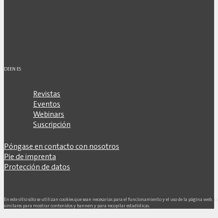
DE
EN
ES
Revistas
Eventos
Webinars
Suscripción
Póngase en contacto con nosotros
Pie de imprenta
Protección de datos
En este sitio sólo se utilizan cookies que sean necesarias para el funcionamiento y el uso de la página web. L
similares para mostrar contenidos y banners y para recopilar estadísticas.