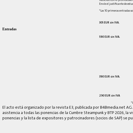
Envíe el justificante de est
*Las 10 primeras entradas so
305 EUR sin IVA.
Entradas
590 EUR sin IVA.
390 EUR sin IVA.
290 EUR sin IVA
*
El acto está organizado por la revista E3, publicada por B4Bmedia.net AG.
asistencia a todas las ponencias de la Cumbre Steampunk y BTP 2026, la vis
ponencias y la lista de expositores y patrocinadores (socios de SAP) se p