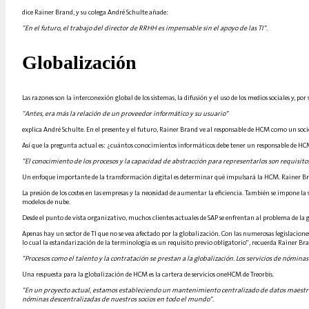
dice Rainer Brand, y su colega André Schulte añade:
"En el futuro, el trabajo del director de RRHH es impensable sin el apoyo de las TI".
Globalización
Las razones son la interconexión global de los sistemas, la difusión y el uso de los medios sociales y, 
"Antes, era más la relación de un proveedor informático y su usuario"
explica André Schulte. En el presente y el futuro, Rainer Brand ve al responsable de HCM como un soci
Así que la pregunta actual es: ¿cuántos conocimientos informáticos debe tener un responsable de HCM
"El conocimiento de los procesos y la capacidad de abstracción para representarlos son requisito
Un enfoque importante de la transformación digital es determinar qué impulsará la HCM. Rainer Bran
La presión de los costes en las empresas y la necesidad de aumentar la eficiencia. También se impone la
modelos de nube.
Desde el punto de vista organizativo, muchos clientes actuales de SAP se enfrentan al problema de la 
Apenas hay un sector de TI que no se vea afectado por la globalización. Con las numerosas legislacion
lo cual la estandarización de la terminología es un requisito previo obligatorio", recuerda Rainer B
"Procesos como el talento y la contratación se prestan a la globalización. Los servicios de nóminas
Una respuesta para la globalización de HCM es la cartera de servicios oneHCM de Treorbis.
"En un proyecto actual, estamos estableciendo un mantenimiento centralizado de datos maestros 
nóminas descentralizadas de nuestros socios en todo el mundo".