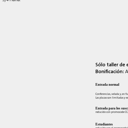
Sólo taller de 
Bonificación:
A
Entrada normal
Conferencias, velada y, en fu
Las plazas son limitadas y es
Entrada para los suscr
reducido con promocode C
Estudiantes
reducido con el promocode 