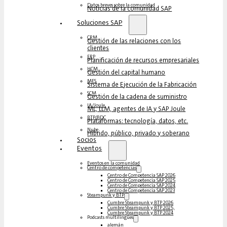
Datos breves sobre la comunidad
Noticias de la comunidad SAP
Soluciones‎‎ SAP
CRM
Gestión de las relaciones con los
clientes
ERP
Planificación de recursos empresariales
HCM
Gestión del capital humano
MES
Sistema de Ejecución de la Fabricación
SCM
Gestión de la cadena de suministro
IA/Joule
ML, LLM, agentes de IA y SAP Joule
BTP/BDC
Plataformas: tecnología, datos, etc.
Nube
Híbrido, público, privado y soberano
Socios
Eventos
Eventos en la comunidad
Centro de competencias
Centro de Competencia SAP 2026
Centro de Competencia SAP 2025
Centro de Competencia SAP 2024
Centro de Competencia SAP 2023
Steampunk y BTP
Cumbre Steampunk y BTP 2026
Cumbre Steampunk y BTP 2025,
Cumbre Steampunk y BTP 2024
Podcasts multilingües
alemán