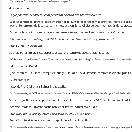
"Las tareas futuras se derivan del nuevo papel".
dice Rainer Brand.
"Aquí podemos señalar muchos proyectos de éxito con nuestros clientes".
La tarea consiste en liberar al socio empresarial de HCM de las tareas administrativas. Treorbis lo ap
los clientes; en segundo lugar, actualmente se ocupan de las solicitudes de armonización de los proceso
Esto se traduce de forma muy natural en tareas y áreas en las que Treorbis se centrará: Cloud computing
"Para Treorbis, sin embargo, SAP HCM sigue siendo el importante negocio de base".
Brand y Schulte lo explican.
Además, Hana también estará, por supuesto, en el centro de las estrategias futuras:
"Ya hemos abordado esta cuestión con nuestro equipo tecnológico. Además de un entorno de demo
informa Rainer Brand.
¿Son los temas HEC, Hana Enterprise Cloud, y HCP, Hana Cloud Platform, también relevantes para H
"Claramente sí"
responde André Schulte. Y Rainer Brand explica:
"Actualmente, el HCP es el centro de nuestros análisis. Estamos analizando las posibilidades del
Sin embargo, Hana es más que una simple base de datos en el ecosistema SAP. Con el framework SAP Han
Nos preguntamos si Treorbis participará en el desarrollo interno de Hana:
"Sin duda vemos aquí oportunidades para el tema de los RRHH".
André Schulte está convencido, y su colega Rainer Brand lo explica:
"Actualmente estamos invirtiendo en la aplicación de modelos de simulación demográfica que t