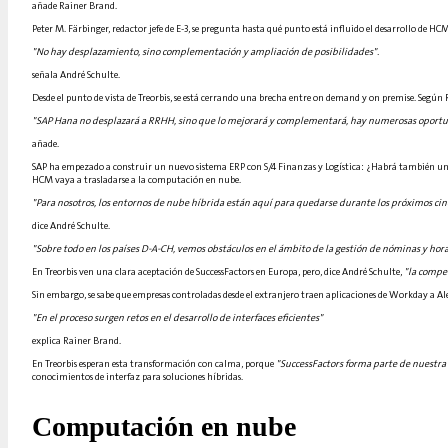
añade Rainer Brand.
Peter M. Färbinger, redactor jefe de E-3, se pregunta hasta qué punto está influido el desarrollo de 
"No hay desplazamiento, sino complementación y ampliación de posibilidades".
señala André Schulte.
Desde el punto de vista de Treorbis, se está cerrando una brecha entre on demand y on premise. Segú
"SAP Hana no desplazará a RRHH, sino que lo mejorará y complementará, hay numerosas oportun
añade.
SAP ha empezado a construir un nuevo sistema ERP con S/4 Finanzas y Logística: ¿Habrá también un
HCM vaya a trasladarse a la computación en nube.
"Para nosotros, los entornos de nube híbrida están aquí para quedarse durante los próximos cinc
dice André Schulte.
"Sobre todo en los países D-A-CH, vemos obstáculos en el ámbito de la gestión de nóminas y hor
En Treorbis ven una clara aceptación de SuccessFactors en Europa, pero, dice André Schulte,
"la compe
Sin embargo, se sabe que empresas controladas desde el extranjero traen aplicaciones de Workday a A
"En el proceso surgen retos en el desarrollo de interfaces eficientes"
explica Rainer Brand.
En Treorbis esperan esta transformación con calma, porque
"SuccessFactors forma parte de nuestra
conocimientos de interfaz para soluciones híbridas.
Computación en nube