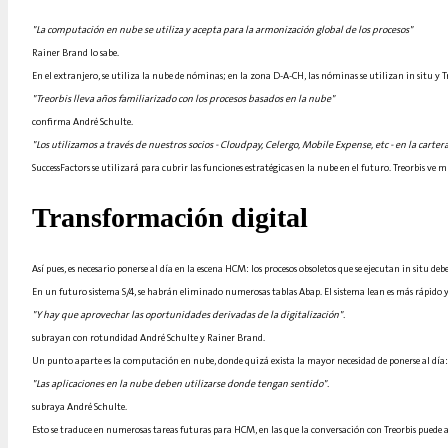
"La computación en nube se utiliza y acepta para la armonización global de los procesos"
Rainer Brand lo sabe.
En el extranjero, se utiliza la nube de nóminas; en la zona D-A-CH, las nóminas se utilizan in situ y T
"Treorbis lleva años familiarizado con los procesos basados en la nube"
confirma André Schulte.
"Los utilizamos a través de nuestros socios - Cloudpay, Celergo, Mobile Expense, etc - en la carte
SuccessFactors se utilizará para cubrir las funciones estratégicas en la nube en el futuro. Treorbis 
Transformación digital
Así pues, es necesario ponerse al día en la escena HCM: los procesos obsoletos que se ejecutan in situ 
En un futuro sistema S/4, se habrán eliminado numerosas tablas Abap. El sistema lean es más rápido y 
"Y hay que aprovechar las oportunidades derivadas de la digitalización".
subrayan con rotundidad André Schulte y Rainer Brand.
Un punto aparte es la computación en nube, donde quizá exista la mayor necesidad de ponerse al día:
"Las aplicaciones en la nube deben utilizarse donde tengan sentido".
subraya André Schulte.
Esto se traduce en numerosas tareas futuras para HCM, en las que la conversación con Treorbis puede ay