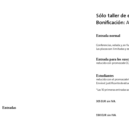
Sólo taller de 
Bonificación:
A
Entrada normal
Conferencias, velada y, en fu
Las plazas son limitadas y es
Entrada para los suscr
reducido con promocode C
Estudiantes
reducido con el promocode 
Envíe el justificante de est
*Las 10 primeras entradas so
305 EUR sin IVA.
Entradas
590 EUR sin IVA.