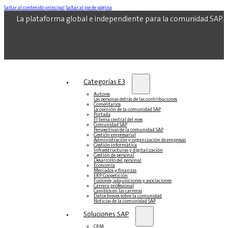
Saltar al contenido principal
Saltar al pie de página
La plataforma global e independiente para la comunidad SAP.
Categorías E3
Autores
Las personas detrás de las contribuciones
Comentarios
La opinión de la comunidad SAP
Portada
El tema central del mes
Comunidad SAP
Perspectivas de la comunidad SAP
Gestión empresarial
Administración y organización de empresas
Gestión informática
Infraestructuras y digitalización
Gestión de personal
Desarrollo del personal
Economía
Mercados y finanzas
ERP Coopetición
Fusiones, adquisiciones y asociaciones
Carrera profesional
Cambios en las carreras
Datos breves sobre la comunidad
Noticias de la comunidad SAP
Soluciones‎‎ SAP
CRM