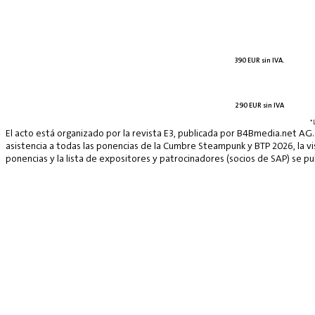
390 EUR sin IVA.
290 EUR sin IVA
*
El acto está organizado por la revista E3, publicada por B4Bmedia.net AG.
asistencia a todas las ponencias de la Cumbre Steampunk y BTP 2026, la vis
ponencias y la lista de expositores y patrocinadores (socios de SAP) se p