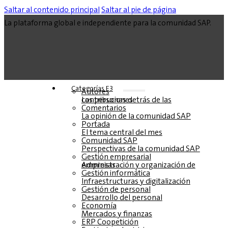
Saltar al contenido principal
Saltar al pie de página
La plataforma global e independiente para la comunidad SAP.
Categorías E3
Autores
Las personas detrás de las contribuciones
Comentarios
La opinión de la comunidad SAP
Portada
El tema central del mes
Comunidad SAP
Perspectivas de la comunidad SAP
Gestión empresarial
Administración y organización de empresas
Gestión informática
Infraestructuras y digitalización
Gestión de personal
Desarrollo del personal
Economía
Mercados y finanzas
ERP Coopetición