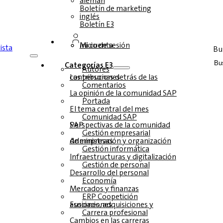
alemán
Boletín de marketing
inglés
Boletín E3
Inicio de sesión
Mi cuenta
Bu
Categorías E3
Autores
Las personas detrás de las contribuciones
Comentarios
La opinión de la comunidad SAP
Portada
El tema central del mes
Comunidad SAP
Perspectivas de la comunidad SAP
Gestión empresarial
Administración y organización de empresas
Gestión informática
Infraestructuras y digitalización
Gestión de personal
Desarrollo del personal
Economía
Mercados y finanzas
ERP Coopetición
Fusiones, adquisiciones y asociaciones
Carrera profesional
Cambios en las carreras