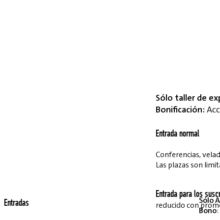
Sólo taller de ex
Bonificación:
Acce
Entrada normal
Conferencias, velada
Las plazas son limit
Entrada para los suscr
Sólo A
Entradas
reducido con pro
Bono
: