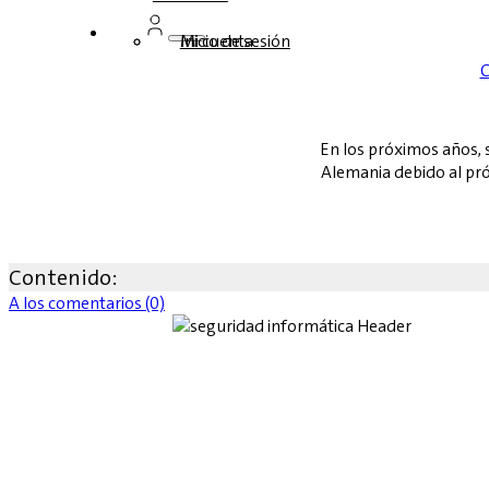
Inicio de sesión
Mi cuenta
C
En los próximos años, 
Alemania debido al pró
Contenido:
A los comentarios (0)