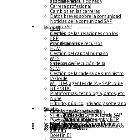
Fusiones, adquisiciones y asociaciones
Carrera profesional
Cambios en las carreras
Datos breves sobre la comunidad
Noticias de la comunidad SAP
Soluciones‎‎ SAP
CRM
Gestión de las relaciones con los clientes
ERP
Planificación de recursos empresariales
HCM
Gestión del capital humano
MES
Sistema de Ejecución de la Fabricación
SCM
Gestión de la cadena de suministro
IA/Joule
ML, LLM, agentes de IA y SAP Joule
BTP/BDC
Plataformas: tecnología, datos, etc.
Nube
Híbrido, público, privado y soberano
Socios
Eventos
Eventos en la comunidad
Centro de competencias
Centro de Competencia SAP 2026
Centro de Competencia SAP 2025
Centro de Competencia SAP 2024
Centro de Competencia SAP 2023
Steampunk y BTP
Cumbre Steampunk y BTP 2026
Cumbre Steampunk y BTP 2025,
Cumbre Steampunk y BTP 2024
Podcasts multilingües
Mesas redondas (reproducción en YouTube)
Seminarios web y libros blancos
alemán
inglés
español
francés
Servicio
Formularios
Póngase en contacto con nosotros
Datos de los medios de comunicación DACH
Dossier de prensa (Internacional)
Revista
suscríbase aquí
para abonados
Revistas gratuitas
Boletín
alemán
Boletín E3