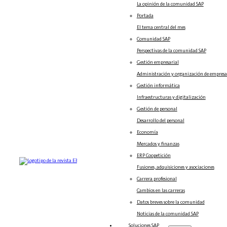
La opinión de la comunidad SAP
Portada
El tema central del mes
Comunidad SAP
Perspectivas de la comunidad SAP
Gestión empresarial
Administración y organización de empresa
Gestión informática
Infraestructuras y digitalización
Gestión de personal
Desarrollo del personal
Economía
Mercados y finanzas
ERP Coopetición
Fusiones, adquisiciones y asociaciones
Carrera profesional
Cambios en las carreras
Datos breves sobre la comunidad
Noticias de la comunidad SAP
Soluciones‎‎ SAP