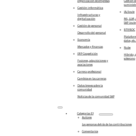
organización de empresas
Gestión d
suminist
Gestión informática
IA/Joule
Infraestructuras y
digitalización
ML, LLM, 
SAP Joule
Gestión de personal
BTP/BDC
Desarrollo del personal
Plataform
Economía
datos, etc
Mercados y finanzas
Nube
ERP Coopetición
Híbrido, 
soberano
Fusiones, adquisiciones y
asociaciones
Carrera profesional
Cambios en las carreras
Datos breves sobre la
comunidad
Noticias de la comunidad SAP
Categorías E3
Autores
Las personas detrás de las contribuciones
Comentarios