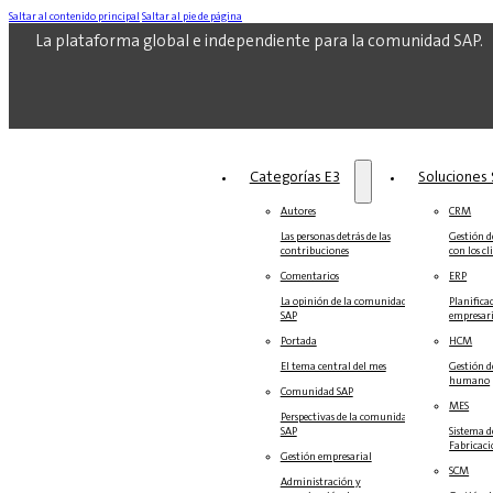
Saltar al contenido principal
Saltar al pie de página
La plataforma global e independiente para la comunidad SAP.
Categorías E3
Soluciones‎‎
Autores
CRM
Las personas detrás de las
Gestión de
contribuciones
con los cl
Comentarios
ERP
La opinión de la comunidad
Planifica
SAP
empresari
Portada
HCM
El tema central del mes
Gestión d
humano
Comunidad SAP
MES
Perspectivas de la comunidad
SAP
Sistema d
Fabricac
Gestión empresarial
SCM
Administración y