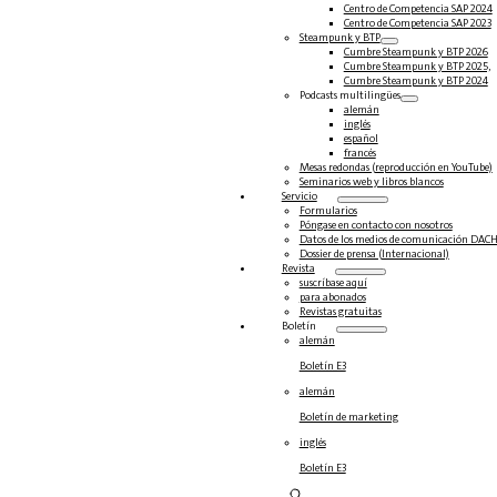
Centro de Competencia SAP 2024
Centro de Competencia SAP 2023
Steampunk y BTP
Cumbre Steampunk y BTP 2026
Cumbre Steampunk y BTP 2025,
Cumbre Steampunk y BTP 2024
Podcasts multilingües
alemán
inglés
español
francés
Mesas redondas (reproducción en YouTube)
Seminarios web y libros blancos
Servicio
Formularios
Póngase en contacto con nosotros
Datos de los medios de comunicación DAC
Dossier de prensa (Internacional)
Revista
suscríbase aquí
para abonados
Revistas gratuitas
Boletín
alemán
Boletín E3
alemán
Boletín de marketing
inglés
Boletín E3