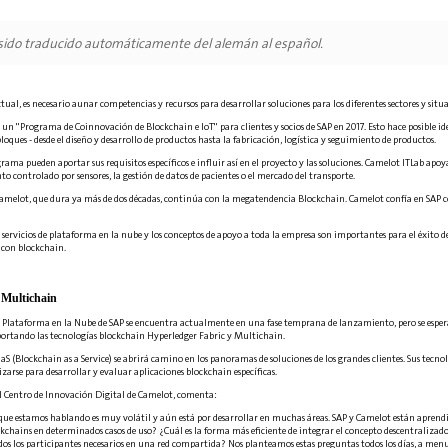
 sido traducido automáticamente del alemán al español.
ctual, es necesario aunar competencias y recursos para desarrollar soluciones para los diferentes sectores y situa
un "Programa de Coinnovación de Blockchain e IoT" para clientes y socios de SAP en 2017. Esto hace posible i
oques - desde el diseño y desarrollo de productos hasta la fabricación, logística y seguimiento de productos.
grama pueden aportar sus requisitos específicos e influir así en el proyecto y las soluciones. Camelot ITLab apo
o controlado por sensores, la gestión de datos de pacientes o el mercado del transporte.
Camelot, que dura ya más de dos décadas, continúa con la megatendencia Blockchain. Camelot confía en SAP c
 servicios de plataforma en la nube y los conceptos de apoyo a toda la empresa son importantes para el éxito d
 con blockchain.
 Multichain
la Plataforma en la Nube de SAP se encuentra actualmente en una fase temprana de lanzamiento, pero se espera 
portando las tecnologías blockchain Hyperledger Fabric y Multichain.
aaS (Blockchain as a Service) se abrirá camino en los panoramas de soluciones de los grandes clientes. Sus te
zarse para desarrollar y evaluar aplicaciones blockchain específicas.
el Centro de Innovación Digital de Camelot, comenta:
que estamos hablando es muy volátil y aún está por desarrollar en muchas áreas. SAP y Camelot están aprendi
kchains en determinados casos de uso? ¿Cuál es la forma más eficiente de integrar el concepto descentralizado 
odos los participantes necesarios en una red compartida? Nos planteamos estas preguntas todos los días, a men