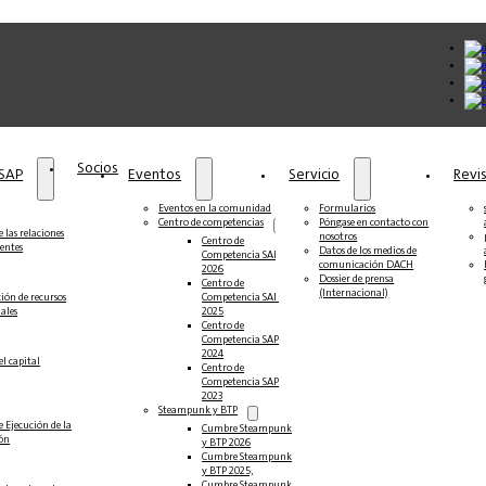
Socios
 SAP
Eventos
Servicio
Revi
Eventos en la comunidad
Formularios
Centro de competencias
Póngase en contacto con
 las relaciones
nosotros
Centro de
ientes
Datos de los medios de
Competencia SAP
comunicación DACH
2026
Dossier de prensa
Centro de
(Internacional)
ción de recursos
Competencia SAP
ales
2025
Centro de
Competencia SAP
2024
el capital
Centro de
Competencia SAP
2023
Steampunk y BTP
e Ejecución de la
Cumbre Steampunk
ión
y BTP 2026
Cumbre Steampunk
y BTP 2025,
Cumbre Steampunk