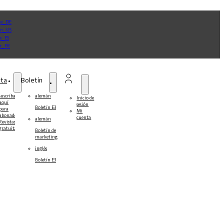
sta
Boletín
suscríbase
alemán
Inicio de
aquí
sesión
Boletín E3
para
Mi
abonados
cuenta
alemán
Revistas
gratuitas
Boletín de
marketing
inglés
Boletín E3