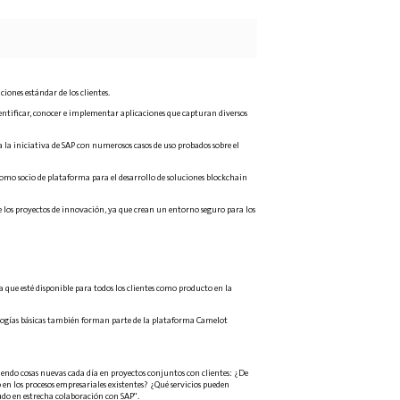
ciones estándar de los clientes.
dentificar, conocer e implementar aplicaciones que capturan diversos
ya la iniciativa de SAP con numerosos casos de uso probados sobre el
omo socio de plataforma para el desarrollo de soluciones blockchain
e los proyectos de innovación, ya que crean un entorno seguro para los
que esté disponible para todos los clientes como producto en la
cnologías básicas también forman parte de la plataforma Camelot
endo cosas nuevas cada día en proyectos conjuntos con clientes: ¿De
en los procesos empresariales existentes? ¿Qué servicios pueden
udo en estrecha colaboración con SAP".