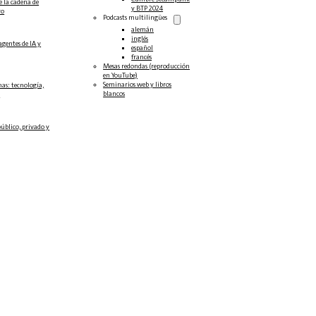
e la cadena de
y BTP 2024
ro
Podcasts multilingües
alemán
inglés
agentes de IA y
español
francés
Mesas redondas (reproducción
en YouTube)
Seminarios web y libros
as: tecnología,
blancos
.
público, privado y