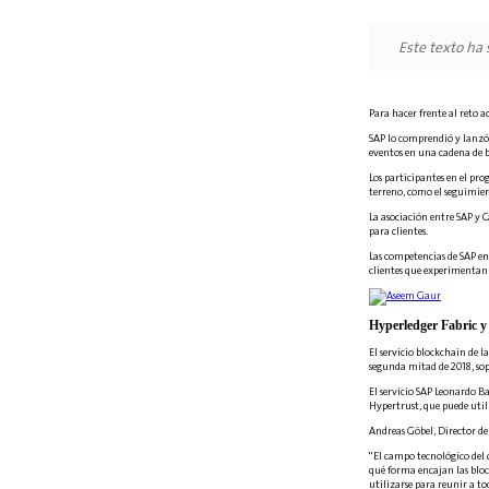
Este texto ha
Para hacer frente al reto a
SAP lo comprendió y lanzó 
eventos en una cadena de bl
Los participantes en el pro
terreno, como el seguimient
La asociación entre SAP y 
para clientes.
Las competencias de SAP en
clientes que experimentan
Hyperledger Fabric y
El servicio blockchain de 
segunda mitad de 2018, so
El servicio SAP Leonardo B
Hypertrust, que puede utili
Andreas Göbel, Director d
"El campo tecnológico del 
qué forma encajan las bloc
utilizarse para reunir a t