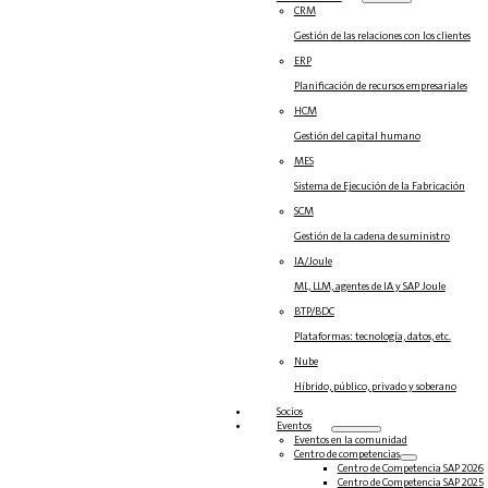
CRM
Gestión de las relaciones con los clientes
ERP
Planificación de recursos empresariales
HCM
Gestión del capital humano
MES
Sistema de Ejecución de la Fabricación
SCM
Gestión de la cadena de suministro
IA/Joule
ML, LLM, agentes de IA y SAP Joule
BTP/BDC
Plataformas: tecnología, datos, etc.
Nube
Híbrido, público, privado y soberano
Socios
Eventos
Eventos en la comunidad
Centro de competencias
Centro de Competencia SAP 2026
Centro de Competencia SAP 2025