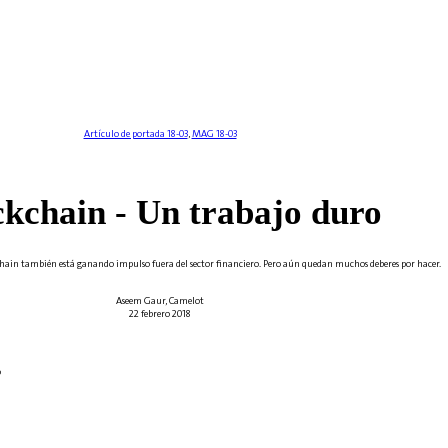
Artículo de portada 18-03
,
MAG 18-03
ckchain - Un trabajo duro
kchain también está ganando impulso fuera del sector financiero. Pero aún quedan muchos deberes por hacer.
Aseem Gaur, Camelot
22 febrero 2018