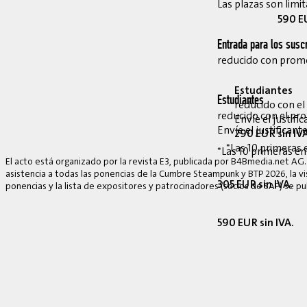
Las plazas son limit
590 EU
Entrada para los suscr
reducido con pro
Estudiantes
Estudiantes
reducido con e
reducido con el p
Envíe el justif
Envíe el justifican
290 EUR sin IV
*Las 10 primeras 
*Las 10 primeras en
El acto está organizado por la revista E3, publicada por B4Bmedia.net AG.
asistencia a todas las ponencias de la Cumbre Steampunk y BTP 2026, la vis
305 EUR sin IVA.
ponencias y la lista de expositores y patrocinadores (socios de SAP) se p
590 EUR sin IVA.