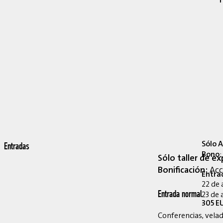
Sólo A
Entradas
Bono
:
Sólo taller de ex
Bonificación:
Acce
Entra
22 de 
23 de 
Entrada normal
305 EU
Conferencias, velada