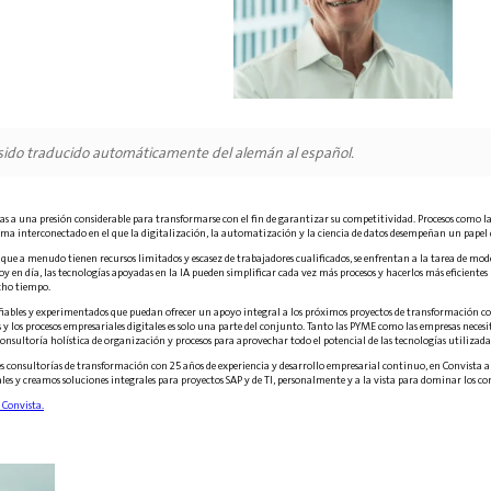
 sido traducido automáticamente del alemán al español.
s a una presión considerable para transformarse con el fin de garantizar su competitividad. Procesos como las 
ma interconectado en el que la digitalización, la automatización y la ciencia de datos desempeñan un papel dec
, que a menudo tienen recursos limitados y escasez de trabajadores cualificados, se enfrentan a la tarea de mo
oy en día, las tecnologías apoyadas en la IA pueden simplificar cada vez más procesos y hacerlos más eficientes p
ho tiempo.
s fiables y experimentados que puedan ofrecer un apoyo integral a los próximos proyectos de transformación con
los procesos empresariales digitales es solo una parte del conjunto. Tanto las PYME como las empresas necesita
onsultoría holística de organización y procesos para aprovechar todo el potencial de las tecnologías utilizada
s consultorías de transformación con 25 años de experiencia y desarrollo empresarial continuo, en Convista
les y creamos soluciones integrales para proyectos SAP y de TI, personalmente y a la vista para dominar los co
 Convista.