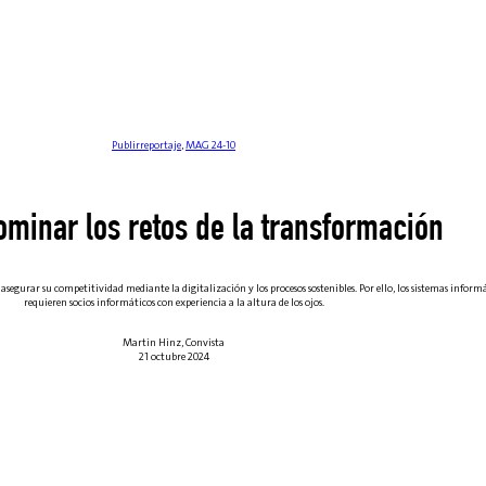
Publirreportaje
,
MAG 24-10
minar los retos de la transformación
asegurar su competitividad mediante la digitalización y los procesos sostenibles. Por ello, los sistemas inform
requieren socios informáticos con experiencia a la altura de los ojos.
Martin Hinz, Convista
21 octubre 2024