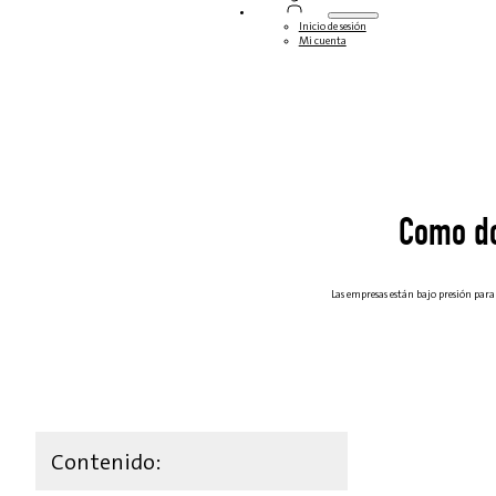
Inicio de sesión
Mi cuenta
Como do
Las empresas están bajo presión para 
Contenido: