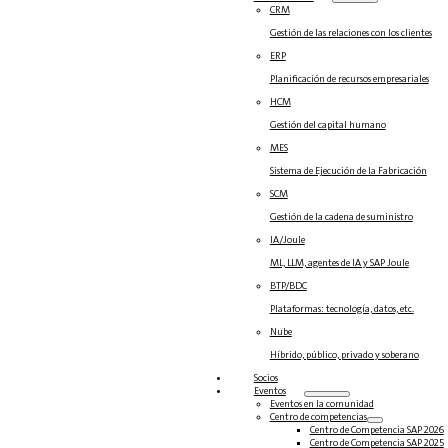
CRM
Gestión de las relaciones con los clientes
ERP
Planificación de recursos empresariales
HCM
Gestión del capital humano
MES
Sistema de Ejecución de la Fabricación
SCM
Gestión de la cadena de suministro
IA/Joule
ML, LLM, agentes de IA y SAP Joule
BTP/BDC
Plataformas: tecnología, datos, etc.
Nube
Híbrido, público, privado y soberano
Socios
Eventos
Eventos en la comunidad
Centro de competencias
Centro de Competencia SAP 2026
Centro de Competencia SAP 2025