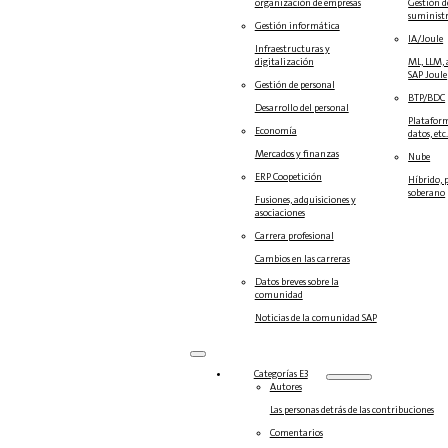
organización de empresas
Gestión d
suminist
Gestión informática
IA/Joule
Infraestructuras y
digitalización
ML, LLM, 
SAP Joule
Gestión de personal
BTP/BDC
Desarrollo del personal
Plataform
Economía
datos, etc
Mercados y finanzas
Nube
ERP Coopetición
Híbrido, 
soberano
Fusiones, adquisiciones y
asociaciones
Carrera profesional
Cambios en las carreras
Datos breves sobre la
comunidad
Noticias de la comunidad SAP
Categorías E3
Autores
Las personas detrás de las contribuciones
Comentarios