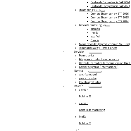
Centro de Competencia SAP 2024
Centro de Competencia SAP 2023
Steampunk y BTP
Cumbre Steampunk y BTP 2026
Cumbre Steampunk y BTP 2025,
Cumbre Steampunk y BTP 2024
Podcasts multilingües
alemán
inglés
español
francés
Mesas redondas (reproducción en YouTube)
Seminarios web y libros blancos
Servicio
Formularios
Póngase en contacto con nosotros
Datos de los medios de comunicación DAC
Dossier de prensa (Internacional)
Revista
suscríbase aquí
para abonados
Revistas gratuitas
Boletín
alemán
Boletín E3
alemán
Boletín de marketing
inglés
Boletín E3