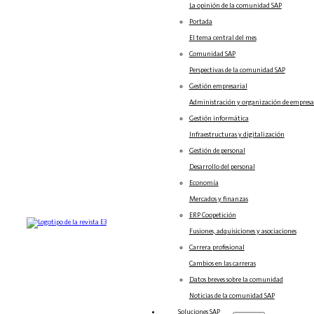
La opinión de la comunidad SAP
Portada
El tema central del mes
Comunidad SAP
Perspectivas de la comunidad SAP
Gestión empresarial
Administración y organización de empresa
Gestión informática
Infraestructuras y digitalización
Gestión de personal
Desarrollo del personal
Economía
Mercados y finanzas
ERP Coopetición
Fusiones, adquisiciones y asociaciones
Carrera profesional
Cambios en las carreras
Datos breves sobre la comunidad
Noticias de la comunidad SAP
Soluciones‎‎ SAP