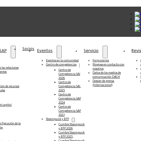
Socios
 SAP
Eventos
Servicio
Revi
Eventos en la comunidad
Formularios
Centro de competencias
Póngase en contacto con
 las relaciones
nosotros
Centro de
ientes
Datos de los medios de
Competencia SAP
comunicación DACH
2026
Dossier de prensa
Centro de
(Internacional)
ción de recursos
Competencia SAP
ales
2025
Centro de
Competencia SAP
2024
el capital
Centro de
Competencia SAP
2023
Steampunk y BTP
e Ejecución de la
Cumbre Steampunk
ión
y BTP 2026
Cumbre Steampunk
y BTP 2025,
Cumbre Steampunk