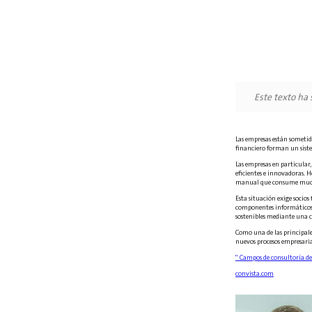
Este texto ha
Las empresas están sometida
financiero forman un siste
Las empresas en particular
eficientes e innovadoras. H
manual que consume muc
Esta situación exige socio
componentes informáticos y 
sostenibles mediante una c
Como una de las principale
nuevos procesos empresaria
" Campos de consultoría de
convista.com