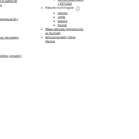
e la cadena de
y BTP 2024
ro
Podcasts multilingües
alemán
inglés
agentes de IA y
español
francés
Mesas redondas (reproducción
en YouTube)
Seminarios web y libros
as: tecnología,
blancos
.
público, privado y