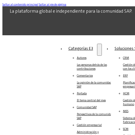
Saltar al contenido principal
Saltar al pie de página
La plataforma global e independiente para la comunidad SAP.
Categorías E3
Soluciones‎‎
Autores
CRM
Las personas detrás de las
Gestión de
contribuciones
con los cl
Comentarios
ERP
La opinión de la comunidad
Planifica
SAP
empresari
Portada
HCM
El tema central del mes
Gestión d
humano
Comunidad SAP
MES
Perspectivas de la comunidad
SAP
Sistema d
Fabricac
Gestión empresarial
SCM
Administración y