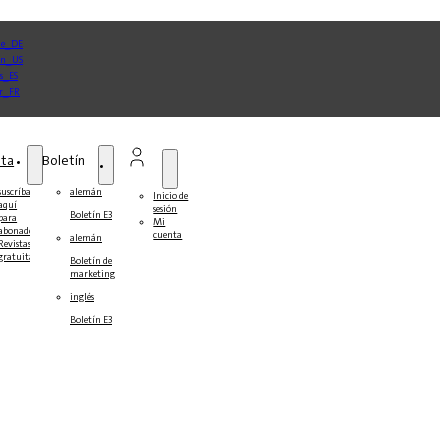
sta
Boletín
suscríbase
alemán
Inicio de
aquí
sesión
Boletín E3
para
Mi
abonados
cuenta
alemán
Revistas
gratuitas
Boletín de
marketing
inglés
Boletín E3