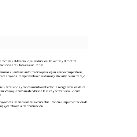
compras, el desarrollo, la producción, las ventas y el control
isivo en casi todas las industrias.
dernizar sus sistemas informáticos para seguir siendo competitivas,
ara apoyar a los especialistas en sus tareas y aliviarles de un trabajo
 su experiencia y conocimientos del sector. La reorganización de los
n socios que puedan atenderles a la vista y ofrecerles soluciones
s.
 apoyamos a las empresas en la conceptualización e implementación de
mplejos retos de la transformación.