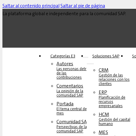
Saltar al contenido principal
Saltar al pie de página
La plataforma global e independiente para la comunidad SAP.
Categorías E3
Soluciones‎‎ SAP
So
Autores
Las personas detrás
CRM
de las
Gestión de las
contribuciones
relaciones con los
clientes
Comentarios
La opinión de la
ERP
comunidad SAP
Planificación de
recursos
Portada
empresariales
El tema central del
mes
HCM
Gestión del capital
Comunidad SAP
humano
Perspectivas de la
comunidad SAP
MES