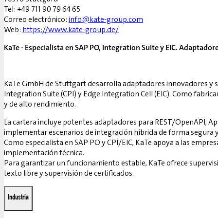
Tel: +49 711 90 79 64 65
Correo electrónico:
info@kate-group.com
Web:
https://www.kate-group.de/
KaTe - Especialista en SAP PO, Integration Suite y EIC. Adaptad
KaTe GmbH de Stuttgart desarrolla adaptadores innovadores y so
Integration Suite (CPI) y Edge Integration Cell (EIC). Como fabri
y de alto rendimiento.
La cartera incluye potentes adaptadores para REST/OpenAPI, Apa
implementar escenarios de integración híbrida de forma segura y
Como especialista en SAP PO y CPI/EIC, KaTe apoya a las empresas e
implementación técnica.
Para garantizar un funcionamiento estable, KaTe ofrece supervisión
texto libre y supervisión de certificados.
Industria