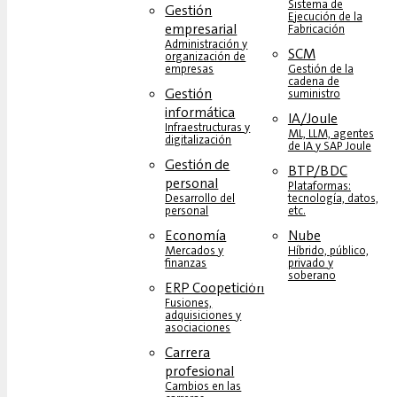
Sistema de
Gestión
Ejecución de la
empresarial
Fabricación
Administración y
SCM
organización de
empresas
Gestión de la
cadena de
Gestión
suministro
informática
IA/Joule
Infraestructuras y
ML, LLM, agentes
digitalización
de IA y SAP Joule
Gestión de
BTP/BDC
personal
Plataformas:
Desarrollo del
tecnología, datos,
personal
etc.
Economía
Nube
Mercados y
Híbrido, público,
finanzas
privado y
soberano
ERP Coopetición
Fusiones,
adquisiciones y
asociaciones
Carrera
profesional
Cambios en las