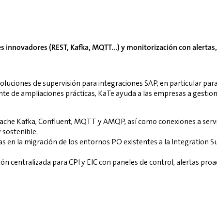
ores innovadores (REST, Kafka, MQTT...) y monitorización con aler
luciones de supervisión para integraciones SAP, en particular pa
cante de ampliaciones prácticas, KaTe ayuda a las empresas a gesti
che Kafka, Confluent, MQTT y AMQP, así como conexiones a servic
 sostenible.
n la migración de los entornos PO existentes a la Integration Suite
 centralizada para CPI y EIC con paneles de control, alertas proact