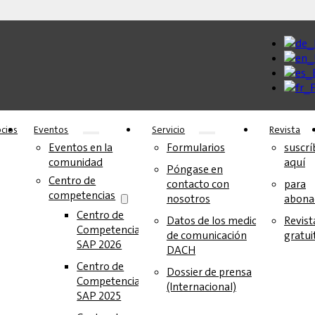
cios
Eventos
Servicio
Revista
Eventos en la
Formularios
suscrí
comunidad
aquí
Póngase en
Centro de
contacto con
para
competencias
nosotros
abona
Centro de
Datos de los medios
Revist
Competencia
de comunicación
gratui
SAP 2026
DACH
Centro de
Dossier de prensa
Competencia
(Internacional)
SAP 2025