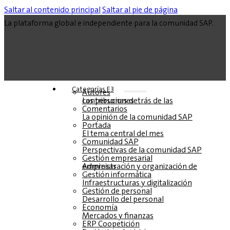
Saltar al contenido principal
Saltar al pie de página
La plataforma global e independiente para la comunidad SAP.
Categorías E3
Autores
Las personas detrás de las contribuciones
Comentarios
La opinión de la comunidad SAP
Portada
El tema central del mes
Comunidad SAP
Perspectivas de la comunidad SAP
Gestión empresarial
Administración y organización de empresas
Gestión informática
Infraestructuras y digitalización
Gestión de personal
Desarrollo del personal
Economía
Mercados y finanzas
ERP Coopetición