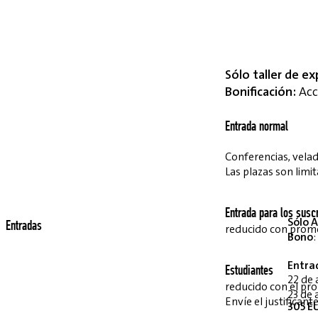
Sólo taller de ex
Bonificación:
Acce
Entrada normal
Conferencias, velada
Las plazas son limit
Entrada para los suscr
Sólo A
Entradas
reducido con pro
Bono
:
Entra
Estudiantes
22 de 
reducido con el p
23 de 
Envíe el justifican
305 EU