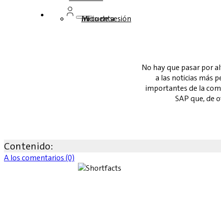
Inicio de sesión
Mi cuenta
No hay que pasar por al
a las noticias más
importantes de la comu
SAP que, de o
Contenido:
A los comentarios (0)