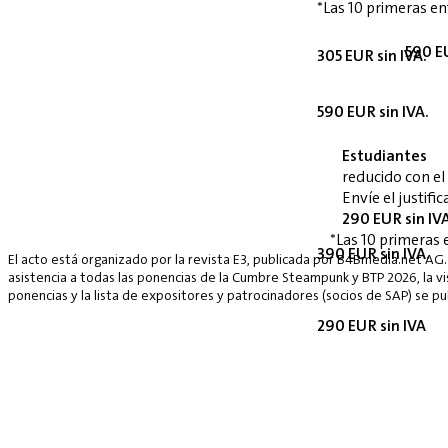
*Las 10 primeras en
590 EU
305 EUR sin IVA.
590 EUR sin IVA.
Estudiantes
reducido con e
Envíe el justif
290 EUR sin IV
*Las 10 primeras 
390 EUR sin IVA.
El acto está organizado por la revista E3, publicada por B4Bmedia.net AG.
asistencia a todas las ponencias de la Cumbre Steampunk y BTP 2026, la vis
ponencias y la lista de expositores y patrocinadores (socios de SAP) se p
290 EUR sin IVA