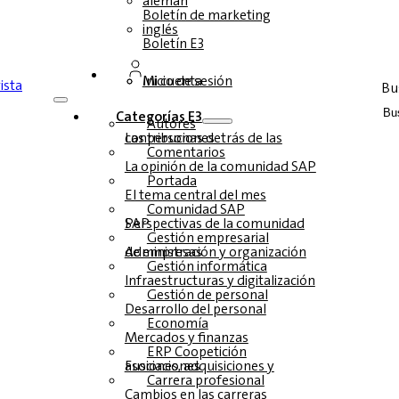
alemán
Boletín de marketing
inglés
Boletín E3
Inicio de sesión
Mi cuenta
Bu
Categorías E3
Autores
Las personas detrás de las contribuciones
Comentarios
La opinión de la comunidad SAP
Portada
El tema central del mes
Comunidad SAP
Perspectivas de la comunidad SAP
Gestión empresarial
Administración y organización de empresas
Gestión informática
Infraestructuras y digitalización
Gestión de personal
Desarrollo del personal
Economía
Mercados y finanzas
ERP Coopetición
Fusiones, adquisiciones y asociaciones
Carrera profesional
Cambios en las carreras