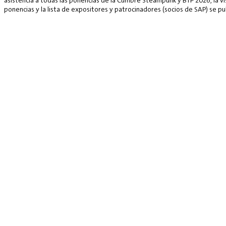
asistencia a todas las ponencias de la Cumbre Steampunk y BTP 2026, la vis
ponencias y la lista de expositores y patrocinadores (socios de SAP) se p