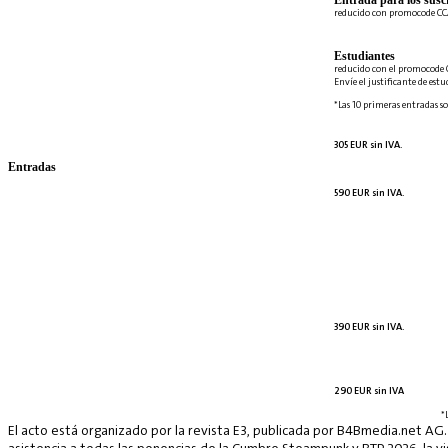
Entrada para los suscr
reducido con promocode C
Estudiantes
reducido con el promocode 
Envíe el justificante de est
*Las 10 primeras entradas so
305 EUR sin IVA.
Entradas
590 EUR sin IVA.
390 EUR sin IVA.
290 EUR sin IVA
*
El acto está organizado por la revista E3, publicada por B4Bmedia.net AG.