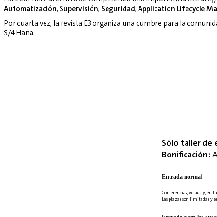
Automatización
,
Supervisión
,
Seguridad
,
Application Lifecycle 
Por cuarta vez, la revista E3 organiza una cumbre para la comuni
S/4 Hana.
Sólo taller de 
Bonificación:
A
Entrada normal
Conferencias, velada y, en fu
Las plazas son limitadas y es