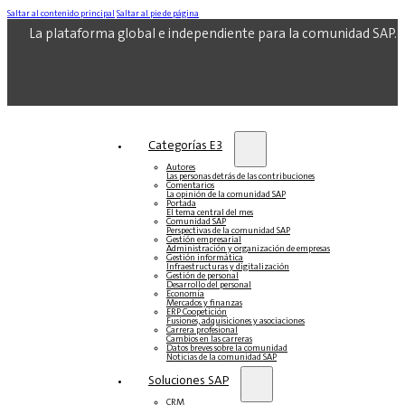
Saltar al contenido principal
Saltar al pie de página
La plataforma global e independiente para la comunidad SAP.
Categorías E3
Autores
Las personas detrás de las contribuciones
Comentarios
La opinión de la comunidad SAP
Portada
El tema central del mes
Comunidad SAP
Perspectivas de la comunidad SAP
Gestión empresarial
Administración y organización de empresas
Gestión informática
Infraestructuras y digitalización
Gestión de personal
Desarrollo del personal
Economía
Mercados y finanzas
ERP Coopetición
Fusiones, adquisiciones y asociaciones
Carrera profesional
Cambios en las carreras
Datos breves sobre la comunidad
Noticias de la comunidad SAP
Soluciones‎‎ SAP
CRM