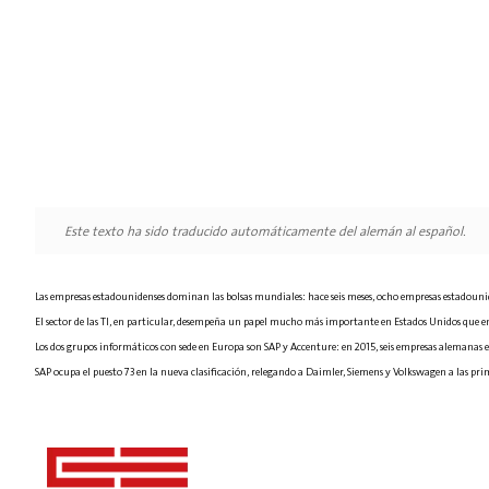
Este texto ha sido traducido automáticamente del alemán al español.
Las empresas estadounidenses dominan las bolsas mundiales: hace seis meses, ocho empresas estadounid
El sector de las TI, en particular, desempeña un papel mucho más importante en Estados Unidos que en 
Los dos grupos informáticos con sede en Europa son SAP y Accenture: en 2015, seis empresas alemanas 
SAP ocupa el puesto 73 en la nueva clasificación, relegando a Daimler, Siemens y Volkswagen a las pri