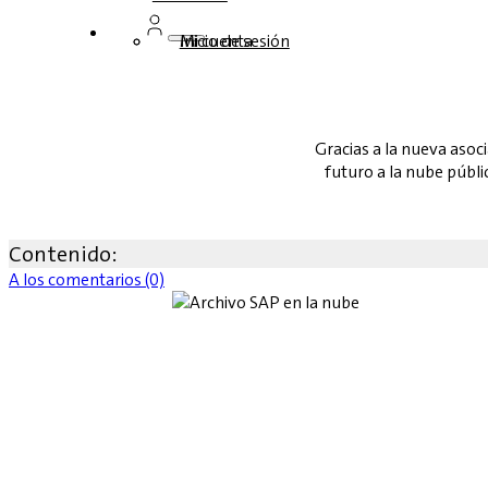
Inicio de sesión
Mi cuenta
Gracias a la nueva asoc
futuro a la nube públi
Contenido:
A los comentarios (0)