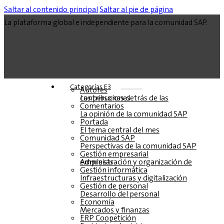
Saltar al contenido principal
Saltar al pie de página
La plataforma global e independiente para la comunidad SAP.
Categorías E3
Autores
Las personas detrás de las contribuciones
Comentarios
La opinión de la comunidad SAP
Portada
El tema central del mes
Comunidad SAP
Perspectivas de la comunidad SAP
Gestión empresarial
Administración y organización de empresas
Gestión informática
Infraestructuras y digitalización
Gestión de personal
Desarrollo del personal
Economía
Mercados y finanzas
ERP Coopetición