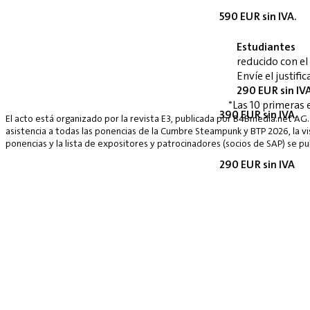
590 EUR sin IVA.
Estudiantes
reducido con e
Envíe el justif
290 EUR sin IV
*Las 10 primeras 
390 EUR sin IVA.
El acto está organizado por la revista E3, publicada por B4Bmedia.net AG.
asistencia a todas las ponencias de la Cumbre Steampunk y BTP 2026, la vis
ponencias y la lista de expositores y patrocinadores (socios de SAP) se p
290 EUR sin IVA