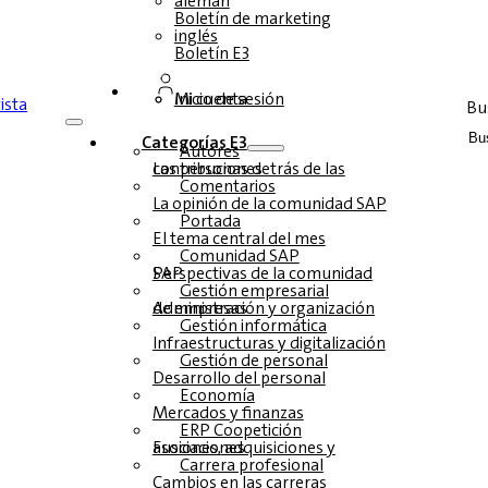
alemán
Boletín de marketing
inglés
Boletín E3
Inicio de sesión
Mi cuenta
Bu
Categorías E3
Autores
Las personas detrás de las contribuciones
Comentarios
La opinión de la comunidad SAP
Portada
El tema central del mes
Comunidad SAP
Perspectivas de la comunidad SAP
Gestión empresarial
Administración y organización de empresas
Gestión informática
Infraestructuras y digitalización
Gestión de personal
Desarrollo del personal
Economía
Mercados y finanzas
ERP Coopetición
Fusiones, adquisiciones y asociaciones
Carrera profesional
Cambios en las carreras