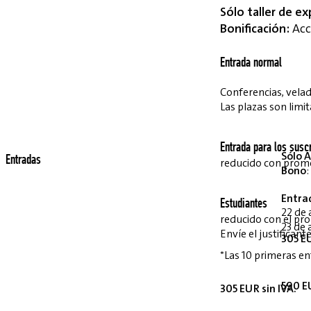
Sólo taller de ex
Bonificación:
Acce
Entrada normal
Conferencias, velada
Las plazas son limit
Entrada para los suscr
Sólo A
Entradas
reducido con pro
Bono
:
Entra
Estudiantes
22 de 
reducido con el p
23 de 
Envíe el justifican
305 EU
*Las 10 primeras en
590 EU
305 EUR sin IVA.