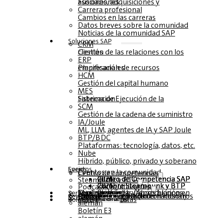
Fusiones, adquisiciones y asociaciones
Carrera profesional
Cambios en las carreras
Datos breves sobre la comunidad
Noticias de la comunidad SAP
Soluciones‎‎ SAP
CRM
Gestión de las relaciones con los clientes
ERP
Planificación de recursos empresariales
HCM
Gestión del capital humano
MES
Sistema de Ejecución de la Fabricación
SCM
Gestión de la cadena de suministro
IA/Joule
ML, LLM, agentes de IA y SAP Joule
BTP/BDC
Plataformas: tecnología, datos, etc.
Nube
Híbrido, público, privado y soberano
Socios
Eventos
Eventos en la comunidad
Centro de competencias
Centro de Competencia SAP 2026
Centro de Competencia SAP 2025
Centro de Competencia SAP 2024
Centro de Competencia SAP 2023
Steampunk y BTP
Cumbre Steampunk y BTP 2026
Cumbre Steampunk y BTP 2025,
Cumbre Steampunk y BTP 2024
Podcasts multilingües
Mesas redondas (reproducción en YouTube)
Seminarios web y libros blancos
alemán
inglés
español
francés
Servicio
Formularios
Póngase en contacto con nosotros
Datos de los medios de comunicación DACH
Dossier de prensa (Internacional)
Revista
suscríbase aquí
para abonados
Revistas gratuitas
Boletín
alemán
Boletín E3