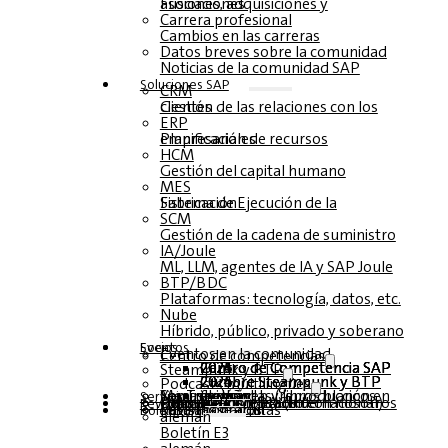
Fusiones, adquisiciones y asociaciones
Carrera profesional
Cambios en las carreras
Datos breves sobre la comunidad
Noticias de la comunidad SAP
Soluciones‎‎ SAP
CRM
Gestión de las relaciones con los clientes
ERP
Planificación de recursos empresariales
HCM
Gestión del capital humano
MES
Sistema de Ejecución de la Fabricación
SCM
Gestión de la cadena de suministro
IA/Joule
ML, LLM, agentes de IA y SAP Joule
BTP/BDC
Plataformas: tecnología, datos, etc.
Nube
Híbrido, público, privado y soberano
Socios
Eventos
Eventos en la comunidad
Centro de competencias
Centro de Competencia SAP 2026
Centro de Competencia SAP 2025
Centro de Competencia SAP 2024
Centro de Competencia SAP 2023
Steampunk y BTP
Cumbre Steampunk y BTP 2026
Cumbre Steampunk y BTP 2025,
Cumbre Steampunk y BTP 2024
Podcasts multilingües
Mesas redondas (reproducción en YouTube)
Seminarios web y libros blancos
alemán
inglés
español
francés
Servicio
Formularios
Póngase en contacto con nosotros
Datos de los medios de comunicación DACH
Dossier de prensa (Internacional)
Revista
suscríbase aquí
para abonados
Revistas gratuitas
Boletín
alemán
Boletín E3