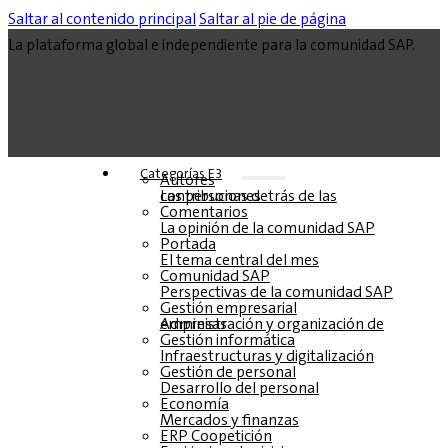
Saltar al contenido principal
Saltar al pie de página
La plataforma global e independiente para la comunidad SAP.
Categorías E3
Autores
Las personas detrás de las contribuciones
Comentarios
La opinión de la comunidad SAP
Portada
El tema central del mes
Comunidad SAP
Perspectivas de la comunidad SAP
Gestión empresarial
Administración y organización de empresas
Gestión informática
Infraestructuras y digitalización
Gestión de personal
Desarrollo del personal
Economía
Mercados y finanzas
ERP Coopetición