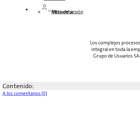
Inicio de sesión
Mi cuenta
Los complejos procesos
integral en toda la emp
Grupo de Usuarios SAP
Contenido:
A los comentarios (0)