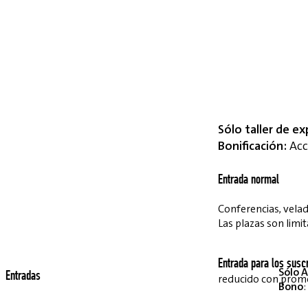
Sólo taller de ex
Bonificación:
Acce
Entrada normal
Conferencias, velada
Las plazas son limit
Entrada para los suscr
Sólo A
Entradas
reducido con pro
Bono
: