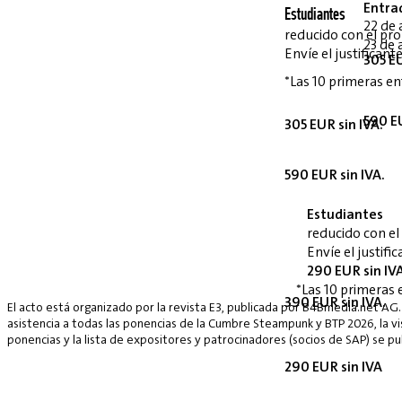
Entra
Estudiantes
22 de 
reducido con el p
23 de 
Envíe el justifican
305 EU
*Las 10 primeras en
590 EU
305 EUR sin IVA.
590 EUR sin IVA.
Estudiantes
reducido con e
Envíe el justif
290 EUR sin IV
*Las 10 primeras 
390 EUR sin IVA.
El acto está organizado por la revista E3, publicada por B4Bmedia.net AG.
asistencia a todas las ponencias de la Cumbre Steampunk y BTP 2026, la vis
ponencias y la lista de expositores y patrocinadores (socios de SAP) se p
290 EUR sin IVA