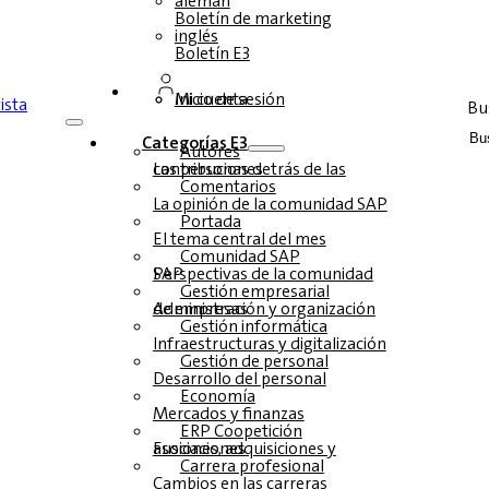
alemán
Boletín de marketing
inglés
Boletín E3
Inicio de sesión
Mi cuenta
Bu
Categorías E3
Autores
Las personas detrás de las contribuciones
Comentarios
La opinión de la comunidad SAP
Portada
El tema central del mes
Comunidad SAP
Perspectivas de la comunidad SAP
Gestión empresarial
Administración y organización de empresas
Gestión informática
Infraestructuras y digitalización
Gestión de personal
Desarrollo del personal
Economía
Mercados y finanzas
ERP Coopetición
Fusiones, adquisiciones y asociaciones
Carrera profesional
Cambios en las carreras