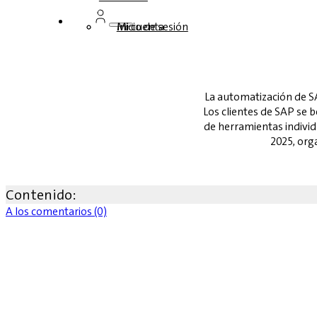
Inicio de sesión
Mi cuenta
La automatización de S
Los clientes de SAP se 
de herramientas indivi
2025, org
Contenido:
A los comentarios (0)