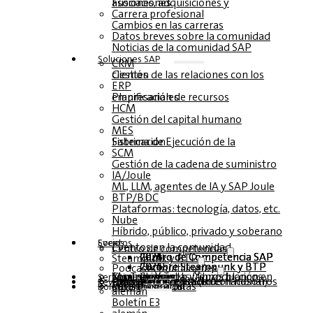
Fusiones, adquisiciones y asociaciones
Carrera profesional
Cambios en las carreras
Datos breves sobre la comunidad
Noticias de la comunidad SAP
Soluciones‎‎ SAP
CRM
Gestión de las relaciones con los clientes
ERP
Planificación de recursos empresariales
HCM
Gestión del capital humano
MES
Sistema de Ejecución de la Fabricación
SCM
Gestión de la cadena de suministro
IA/Joule
ML, LLM, agentes de IA y SAP Joule
BTP/BDC
Plataformas: tecnología, datos, etc.
Nube
Híbrido, público, privado y soberano
Socios
Eventos
Eventos en la comunidad
Centro de competencias
Centro de Competencia SAP 2026
Centro de Competencia SAP 2025
Centro de Competencia SAP 2024
Centro de Competencia SAP 2023
Steampunk y BTP
Cumbre Steampunk y BTP 2026
Cumbre Steampunk y BTP 2025,
Cumbre Steampunk y BTP 2024
Podcasts multilingües
Mesas redondas (reproducción en YouTube)
Seminarios web y libros blancos
alemán
inglés
español
francés
Servicio
Formularios
Póngase en contacto con nosotros
Datos de los medios de comunicación DACH
Dossier de prensa (Internacional)
Revista
suscríbase aquí
para abonados
Revistas gratuitas
Boletín
alemán
Boletín E3