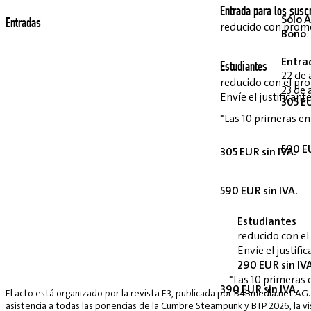
Entrada para los suscr
Sólo A
Entradas
reducido con pro
Bono
:
Entra
Estudiantes
22 de 
reducido con el p
23 de 
Envíe el justifican
305 EU
*Las 10 primeras en
590 EU
305 EUR sin IVA.
590 EUR sin IVA.
Estudiantes
reducido con e
Envíe el justif
290 EUR sin IV
*Las 10 primeras 
390 EUR sin IVA.
El acto está organizado por la revista E3, publicada por B4Bmedia.net AG.
asistencia a todas las ponencias de la Cumbre Steampunk y BTP 2026, la vis