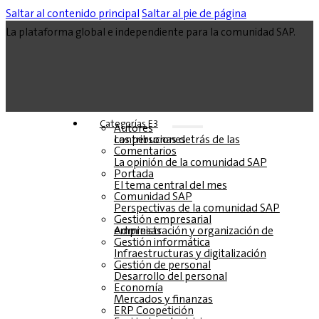
Saltar al contenido principal
Saltar al pie de página
La plataforma global e independiente para la comunidad SAP.
Categorías E3
Autores
Las personas detrás de las contribuciones
Comentarios
La opinión de la comunidad SAP
Portada
El tema central del mes
Comunidad SAP
Perspectivas de la comunidad SAP
Gestión empresarial
Administración y organización de empresas
Gestión informática
Infraestructuras y digitalización
Gestión de personal
Desarrollo del personal
Economía
Mercados y finanzas
ERP Coopetición