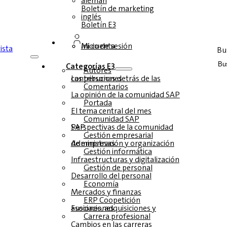
alemán
Boletín de marketing
inglés
Boletín E3
Inicio de sesión
Mi cuenta
Bu
Categorías E3
Autores
Las personas detrás de las contribuciones
Comentarios
La opinión de la comunidad SAP
Portada
El tema central del mes
Comunidad SAP
Perspectivas de la comunidad SAP
Gestión empresarial
Administración y organización de empresas
Gestión informática
Infraestructuras y digitalización
Gestión de personal
Desarrollo del personal
Economía
Mercados y finanzas
ERP Coopetición
Fusiones, adquisiciones y asociaciones
Carrera profesional
Cambios en las carreras