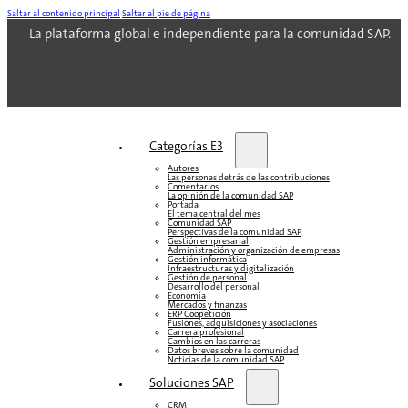
Saltar al contenido principal
Saltar al pie de página
La plataforma global e independiente para la comunidad SAP.
Categorías E3
Autores
Las personas detrás de las contribuciones
Comentarios
La opinión de la comunidad SAP
Portada
El tema central del mes
Comunidad SAP
Perspectivas de la comunidad SAP
Gestión empresarial
Administración y organización de empresas
Gestión informática
Infraestructuras y digitalización
Gestión de personal
Desarrollo del personal
Economía
Mercados y finanzas
ERP Coopetición
Fusiones, adquisiciones y asociaciones
Carrera profesional
Cambios en las carreras
Datos breves sobre la comunidad
Noticias de la comunidad SAP
Soluciones‎‎ SAP
CRM