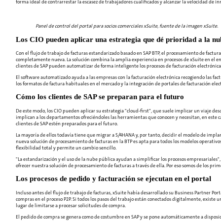
forma ideal de contrarrestar la escasez de trabajadores cualificados y alcanzar la velocidad de in
Panel de control del portal para socios comerciales xSuite, fuente de la imagen xSuite.
Los CIO pueden aplicar una estrategia que dé prioridad a la nu
Con el flujo de trabajo de facturas estandarizado basado en SAP BTP, el procesamiento de factur
completamente nueva. La solución combina la amplia experiencia en procesos de xSuite en el en
clientes de SAP pueden automatizar de forma inteligente los procesos de facturación electrónica y
El software automatizado ayuda a las empresas con la facturación electrónica recogiendo las fa
los formatos de factura habituales en el mercado y la integración de portales de facturación elect
Cómo los clientes de SAP se preparan para el futuro
De este modo, los CIO pueden aplicar su estrategia "cloud-first", que suele implicar un viaje des
implican a los departamentos ofreciéndoles las herramientas que conocen y necesitan, en este cas
clientes de SAP estén preparados para el futuro.
La mayoría de ellos todavía tiene que migrar a S/4HANA y, por tanto, decidir el modelo de implan
nueva solución de procesamiento de facturas en la BTP es apta para todos los modelos operativo
flexibilidad total y permite un cambio sencillo.
"La estandarización y el uso de la nube pública ayudan a simplificar los procesos empresariale
ofrecer nuestra solución de procesamiento de facturas a través de ella. Por eso somos de los pri
Los procesos de pedido y facturación se ejecutan en el portal
Incluso antes del flujo de trabajo de facturas, xSuite había desarrollado su Business Partner Po
compras en el proceso P2P. Si todos los pasos del trabajo están conectados digitalmente, existe
lugar de limitarse a procesar solicitudes de compra.
El pedido de compra se genera como de costumbre en SAP y se pone automáticamente a disposició