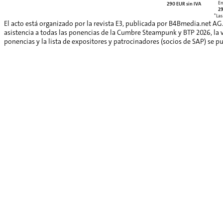
En
290 EUR sin IVA
29
*Las
El acto está organizado por la revista E3, publicada por B4Bmedia.net AG
asistencia a todas las ponencias de la Cumbre Steampunk y BTP 2026, la vi
ponencias y la lista de expositores y patrocinadores (socios de SAP) se p