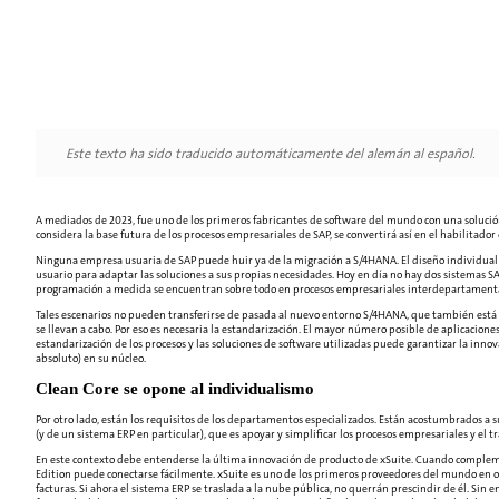
Este texto ha sido traducido automáticamente del alemán al español.
A mediados de 2023, fue uno de los primeros fabricantes de software del mundo con una solución d
considera la base futura de los procesos empresariales de SAP, se convertirá así en el habilitado
Ninguna empresa usuaria de SAP puede huir ya de la migración a S/4HANA. El diseño individual de
usuario para adaptar las soluciones a sus propias necesidades. Hoy en día no hay dos sistemas S
programación a medida se encuentran sobre todo en procesos empresariales interdepartamentales
Tales escenarios no pueden transferirse de pasada al nuevo entorno S/4HANA, que también está f
se llevan a cabo. Por eso es necesaria la estandarización. El mayor número posible de aplicacion
estandarización de los procesos y las soluciones de software utilizadas puede garantizar la innov
absoluto) en su núcleo.
Clean Core se opone al individualismo
Por otro lado, están los requisitos de los departamentos especializados. Están acostumbrados a s
(y de un sistema ERP en particular), que es apoyar y simplificar los procesos empresariales y el tr
En este contexto debe entenderse la última innovación de producto de xSuite. Cuando complemen
Edition puede conectarse fácilmente. xSuite es uno de los primeros proveedores del mundo en ofr
facturas. Si ahora el sistema ERP se traslada a la nube pública, no querrán prescindir de él. Si