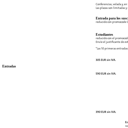
Conferencias, velada y, en 
Las plazas son limitadas y 
Entrada para los suscr
reducido con promocode
Estudiantes
reducido con el promocod
Envíe el justificante de e
*Las 10 primeras entradas 
305 EUR sin IVA.
Entradas
590 EUR sin IVA.
390 EUR sin IVA.
Es
re