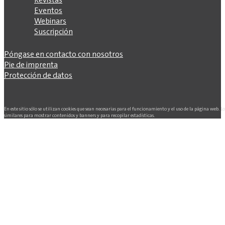
Eventos
Webinars
Suscripción
Póngase en contacto con nosotros
Pie de imprenta
Protección de datos
En este sitio sólo se utilizan cookies que sean necesarias para el funcionamiento y el uso de la página web. L
similares para mostrar contenidos y banners y para recopilar estadísticas.