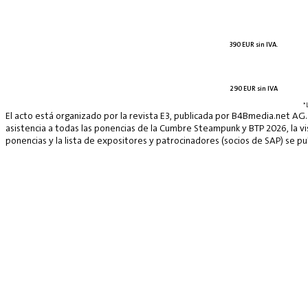
390 EUR sin IVA.
290 EUR sin IVA
*
El acto está organizado por la revista E3, publicada por B4Bmedia.net AG.
asistencia a todas las ponencias de la Cumbre Steampunk y BTP 2026, la vis
ponencias y la lista de expositores y patrocinadores (socios de SAP) se p