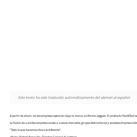
Este texto ha sido traducido automáticamente del alemán al español.
A partir de ahora, las dos empresas operarán bajo la marca uniforme Jaggaer. El producto Pool4Tool
La fusión da a ambas empresas acceso a nuevos mercados, grupos destinatarios y procesos empresariale
"Todo lo que hacemos ahora es diferente".
afirma Robert Bonavito, Director General de Jaggaer.