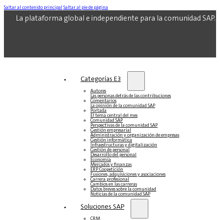
Saltar al contenido principal
Saltar al pie de página
La plataforma global e independiente para la comunidad SAP.
Categorías E3
Autores
Las personas detrás de las contribuciones
Comentarios
La opinión de la comunidad SAP
Portada
El tema central del mes
Comunidad SAP
Perspectivas de la comunidad SAP
Gestión empresarial
Administración y organización de empresas
Gestión informática
Infraestructuras y digitalización
Gestión de personal
Desarrollo del personal
Economía
Mercados y finanzas
ERP Coopetición
Fusiones, adquisiciones y asociaciones
Carrera profesional
Cambios en las carreras
Datos breves sobre la comunidad
Noticias de la comunidad SAP
Soluciones‎‎ SAP
CRM