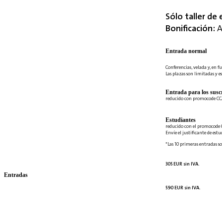
Sólo taller de 
Bonificación:
A
Entrada normal
Conferencias, velada y, en fu
Las plazas son limitadas y es
Entrada para los suscr
reducido con promocode C
Estudiantes
reducido con el promocode 
Envíe el justificante de est
*Las 10 primeras entradas so
305 EUR sin IVA.
Entradas
590 EUR sin IVA.