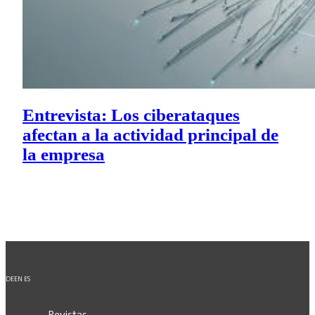
Entrevista: Los ciberataques
afectan a la actividad principal de
la empresa
DE
EN
ES
Revistas