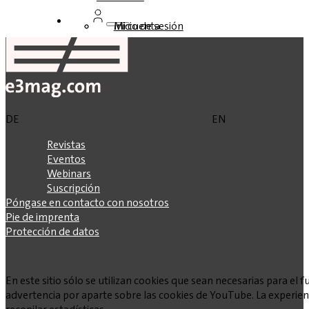
Inicio de sesión
Mi cuenta
DE
EN
Revistas
Eventos
Webinars
Suscripción
Póngase en contacto con nosotros
Pie de imprenta
Protección de datos
En este sitio sólo se utilizan cookies que sean necesarias para e
advertencia por aparte sobre las cookies de YouTube. La experienc