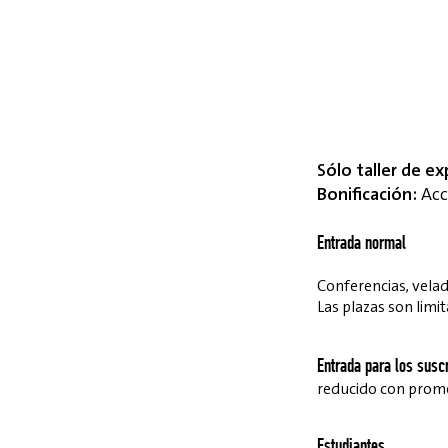
Sólo taller de ex
Bonificación:
Acce
Entrada normal
Conferencias, velada
Las plazas son limit
Entrada para los suscr
reducido con pro