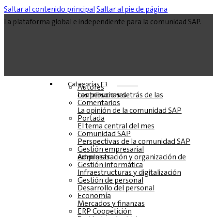
Saltar al contenido principal
Saltar al pie de página
La plataforma global e independiente para la comunidad SAP.
Categorías E3
Autores
Las personas detrás de las contribuciones
Comentarios
La opinión de la comunidad SAP
Portada
El tema central del mes
Comunidad SAP
Perspectivas de la comunidad SAP
Gestión empresarial
Administración y organización de empresas
Gestión informática
Infraestructuras y digitalización
Gestión de personal
Desarrollo del personal
Economía
Mercados y finanzas
ERP Coopetición