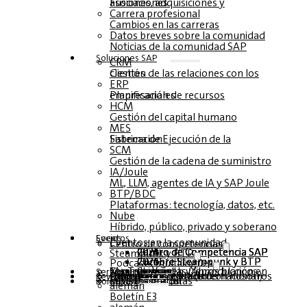
Fusiones, adquisiciones y asociaciones
Carrera profesional
Cambios en las carreras
Datos breves sobre la comunidad
Noticias de la comunidad SAP
Soluciones‎‎ SAP
CRM
Gestión de las relaciones con los clientes
ERP
Planificación de recursos empresariales
HCM
Gestión del capital humano
MES
Sistema de Ejecución de la Fabricación
SCM
Gestión de la cadena de suministro
IA/Joule
ML, LLM, agentes de IA y SAP Joule
BTP/BDC
Plataformas: tecnología, datos, etc.
Nube
Híbrido, público, privado y soberano
Socios
Eventos
Eventos en la comunidad
Centro de competencias
Centro de Competencia SAP 2026
Centro de Competencia SAP 2025
Centro de Competencia SAP 2024
Centro de Competencia SAP 2023
Steampunk y BTP
Cumbre Steampunk y BTP 2026
Cumbre Steampunk y BTP 2025,
Cumbre Steampunk y BTP 2024
Podcasts multilingües
Mesas redondas (reproducción en YouTube)
Seminarios web y libros blancos
alemán
inglés
español
francés
Servicio
Formularios
Póngase en contacto con nosotros
Datos de los medios de comunicación DACH
Dossier de prensa (Internacional)
Revista
suscríbase aquí
para abonados
Revistas gratuitas
Boletín
alemán
Boletín E3