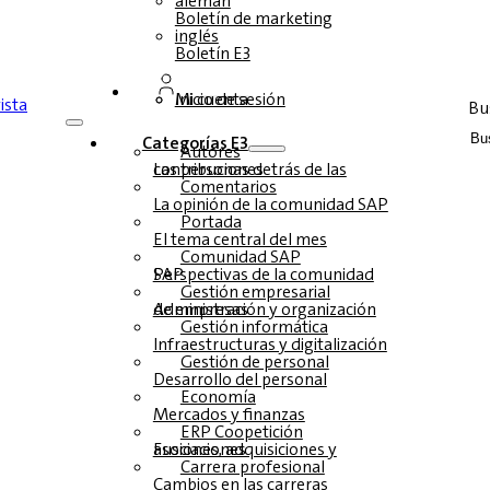
alemán
Boletín de marketing
inglés
Boletín E3
Inicio de sesión
Mi cuenta
Bu
Categorías E3
Autores
Las personas detrás de las contribuciones
Comentarios
La opinión de la comunidad SAP
Portada
El tema central del mes
Comunidad SAP
Perspectivas de la comunidad SAP
Gestión empresarial
Administración y organización de empresas
Gestión informática
Infraestructuras y digitalización
Gestión de personal
Desarrollo del personal
Economía
Mercados y finanzas
ERP Coopetición
Fusiones, adquisiciones y asociaciones
Carrera profesional
Cambios en las carreras