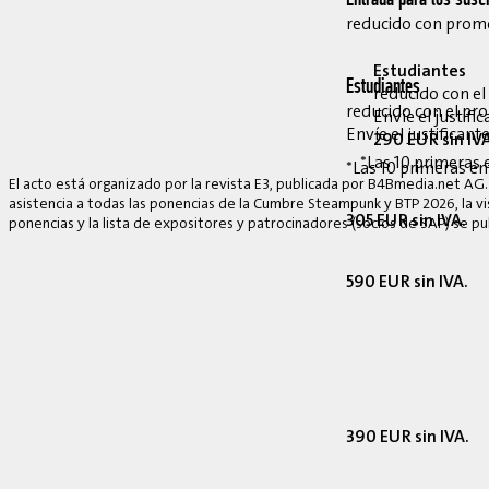
Entrada para los suscr
reducido con pro
Estudiantes
Estudiantes
reducido con e
reducido con el p
Envíe el justif
Envíe el justifican
290 EUR sin IV
*Las 10 primeras 
*Las 10 primeras en
El acto está organizado por la revista E3, publicada por B4Bmedia.net AG.
asistencia a todas las ponencias de la Cumbre Steampunk y BTP 2026, la vis
305 EUR sin IVA.
ponencias y la lista de expositores y patrocinadores (socios de SAP) se p
590 EUR sin IVA.
390 EUR sin IVA.