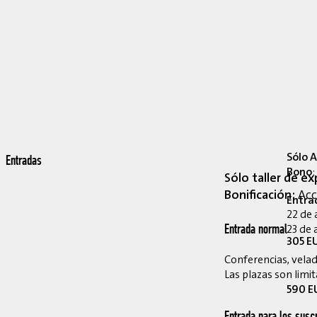
Sólo A
Entradas
Bono
:
Sólo taller de ex
Bonificación:
Acce
Entra
22 de 
23 de 
Entrada normal
305 EU
Conferencias, velada
Las plazas son limit
590 EU