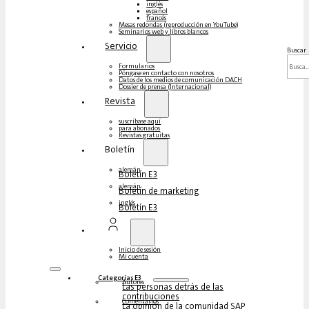
inglés
español
francés
Mesas redondas (reproducción en YouTube)
Seminarios web y libros blancos
Servicio
Buscar
Formularios
Póngase en contacto con nosotros
Datos de los medios de comunicación DACH
Dossier de prensa (Internacional)
Revista
suscríbase aquí
para abonados
Revistas gratuitas
Boletín
alemán
Boletín E3
alemán
Boletín de marketing
inglés
Boletín E3
Inicio de sesión
Mi cuenta
Categorías E3
Autores
Las personas detrás de las
contribuciones
Comentarios
La opinión de la comunidad SAP