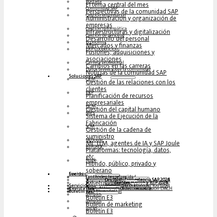
Portada
El tema central del mes
Comunidad SAP
Perspectivas de la comunidad SAP
Gestión empresarial
Administración y organización de
empresas
Gestión informática
Infraestructuras y digitalización
Gestión de personal
Desarrollo del personal
Economía
Mercados y finanzas
ERP Coopetición
Fusiones, adquisiciones y
asociaciones
Carrera profesional
Cambios en las carreras
Datos breves sobre la comunidad
Noticias de la comunidad SAP
Soluciones‎‎ SAP
CRM
Gestión de las relaciones con los
clientes
ERP
Planificación de recursos
empresariales
HCM
Gestión del capital humano
MES
Sistema de Ejecución de la
Fabricación
SCM
Gestión de la cadena de
suministro
IA/Joule
ML, LLM, agentes de IA y SAP Joule
BTP/BDC
Plataformas: tecnología, datos,
etc.
Nube
Híbrido, público, privado y
soberano
Socios
Eventos
Eventos en la comunidad
Centro de competencias
Steampunk y BTP
Centro de Competencia SAP 2026
Centro de Competencia SAP 2025
Centro de Competencia SAP 2024
Centro de Competencia SAP 2023
Podcasts multilingües
Cumbre Steampunk y BTP 2026
Cumbre Steampunk y BTP 2025,
Cumbre Steampunk y BTP 2024
Servicio
Mesas redondas (reproducción en YouTube)
Seminarios web y libros blancos
alemán
inglés
español
francés
Revista
Formularios
Póngase en contacto con nosotros
Datos de los medios de comunicación DACH
Dossier de prensa (Internacional)
Boletín
suscríbase aquí
para abonados
Revistas gratuitas
alemán
Boletín E3
alemán
Boletín de marketing
inglés
Boletín E3