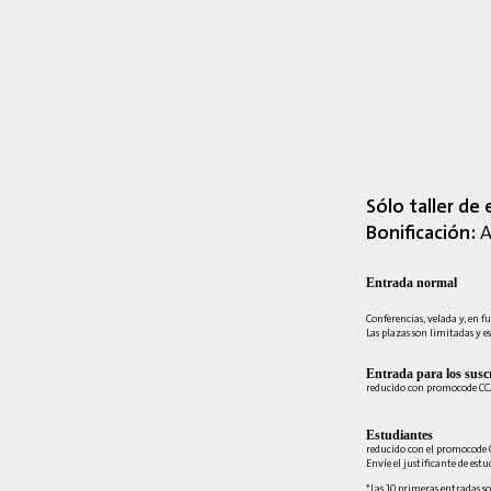
Sólo taller de 
Bonificación:
A
Entrada normal
Conferencias, velada y, en fu
Las plazas son limitadas y es
Entrada para los suscr
reducido con promocode C
Estudiantes
reducido con el promocode 
Envíe el justificante de est
*Las 10 primeras entradas so