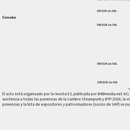
305 EUR sin IVA.
Entradas
590 EUR sin IVA.
390 EUR sin IVA.
290 EUR sin IVA
*
El acto está organizado por la revista E3, publicada por B4Bmedia.net AG.
asistencia a todas las ponencias de la Cumbre Steampunk y BTP 2026, la vis
ponencias y la lista de expositores y patrocinadores (socios de SAP) se p