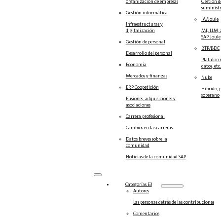
organización de empresas
Gestión d
suminist
Gestión informática
IA/Joule
Infraestructuras y
digitalización
ML, LLM, 
SAP Joule
Gestión de personal
BTP/BDC
Desarrollo del personal
Plataform
Economía
datos, etc
Mercados y finanzas
Nube
ERP Coopetición
Híbrido, 
soberano
Fusiones, adquisiciones y
asociaciones
Carrera profesional
Cambios en las carreras
Datos breves sobre la
comunidad
Noticias de la comunidad SAP
Categorías E3
Autores
Las personas detrás de las contribuciones
Comentarios