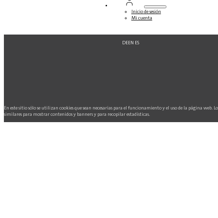
Inicio de sesión
Mi cuenta
DE
EN
ES
En este sitio sólo se utilizan cookies que sean necesarias para el funcionamiento y el uso de la página web. L
similares para mostrar contenidos y banners y para recopilar estadísticas.