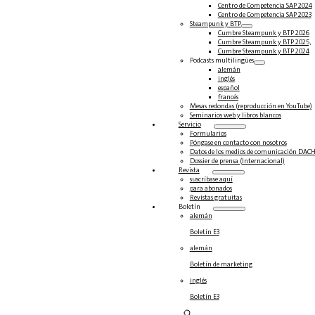
Centro de Competencia SAP 2024
Centro de Competencia SAP 2023
Steampunk y BTP
Cumbre Steampunk y BTP 2026
Cumbre Steampunk y BTP 2025,
Cumbre Steampunk y BTP 2024
Podcasts multilingües
alemán
inglés
español
francés
Mesas redondas (reproducción en YouTube)
Seminarios web y libros blancos
Servicio
Formularios
Póngase en contacto con nosotros
Datos de los medios de comunicación DAC
Dossier de prensa (Internacional)
Revista
suscríbase aquí
para abonados
Revistas gratuitas
Boletín
alemán
Boletín E3
alemán
Boletín de marketing
inglés
Boletín E3