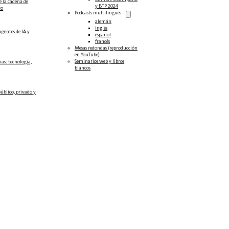
e la cadena de
y BTP 2024
ro
Podcasts multilingües
alemán
inglés
agentes de IA y
español
francés
Mesas redondas (reproducción
en YouTube)
Seminarios web y libros
as: tecnología,
blancos
.
público, privado y