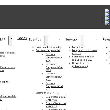
Socios
 SAP
Eventos
Servicio
Revi
Eventos en la comunidad
Formularios
Centro de competencias
Póngase en contacto con
 las relaciones
nosotros
Centro de
ientes
Datos de los medios de
Competencia SAP
comunicación DACH
2026
Dossier de prensa
Centro de
(Internacional)
ción de recursos
Competencia SAP
ales
2025
Centro de
Competencia SAP
2024
el capital
Centro de
Competencia SAP
2023
Steampunk y BTP
e Ejecución de la
Cumbre Steampunk
ión
y BTP 2026
Cumbre Steampunk
y BTP 2025,
Cumbre Steampunk