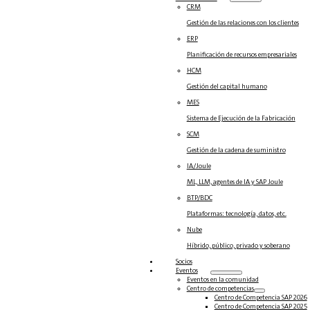
CRM
Gestión de las relaciones con los clientes
ERP
Planificación de recursos empresariales
HCM
Gestión del capital humano
MES
Sistema de Ejecución de la Fabricación
SCM
Gestión de la cadena de suministro
IA/Joule
ML, LLM, agentes de IA y SAP Joule
BTP/BDC
Plataformas: tecnología, datos, etc.
Nube
Híbrido, público, privado y soberano
Socios
Eventos
Eventos en la comunidad
Centro de competencias
Centro de Competencia SAP 2026
Centro de Competencia SAP 2025