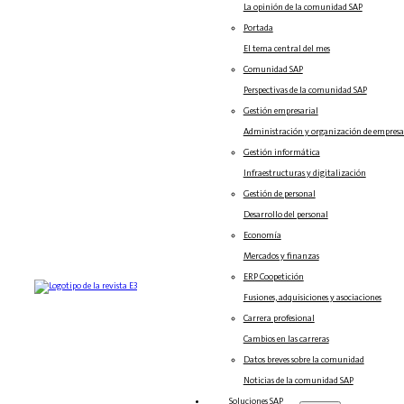
La opinión de la comunidad SAP
Portada
El tema central del mes
Comunidad SAP
Perspectivas de la comunidad SAP
Gestión empresarial
Administración y organización de empresa
Gestión informática
Infraestructuras y digitalización
Gestión de personal
Desarrollo del personal
Economía
Mercados y finanzas
ERP Coopetición
Fusiones, adquisiciones y asociaciones
Carrera profesional
Cambios en las carreras
Datos breves sobre la comunidad
Noticias de la comunidad SAP
Soluciones‎‎ SAP