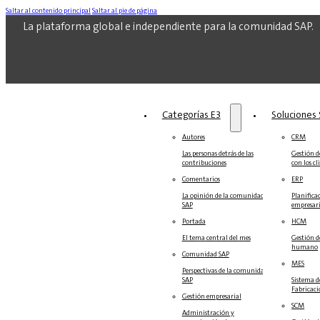
Saltar al contenido principal
Saltar al pie de página
La plataforma global e independiente para la comunidad SAP.
Categorías E3
Soluciones‎‎
Autores
CRM
Las personas detrás de las
Gestión de
contribuciones
con los cl
Comentarios
ERP
La opinión de la comunidad
Planifica
SAP
empresari
Portada
HCM
El tema central del mes
Gestión d
humano
Comunidad SAP
MES
Perspectivas de la comunidad
SAP
Sistema d
Fabricac
Gestión empresarial
SCM
Administración y