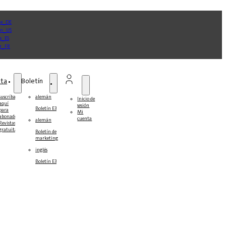
sta
Boletín
suscríbase
alemán
Inicio de
aquí
sesión
Boletín E3
para
Mi
abonados
cuenta
alemán
Revistas
gratuitas
Boletín de
marketing
inglés
Boletín E3