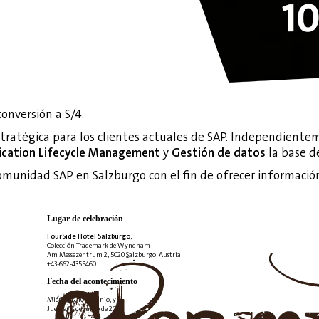
conversión a S/4.
stratégica para los clientes actuales de SAP. Independient
ication Lifecycle Management
y
Gestión de datos
la base de
comunidad SAP en Salzburgo con el fin de ofrecer informació
Lugar de celebración
FourSide Hotel Salzburgo
,
Colección Trademark de Wyndham
Am Messezentrum 2, 5020 Salzburgo, Austria
+43-662-4355460
Fecha del acontecimiento
Miércoles, 10 de junio, y
Jueves, 11 de junio de 2026