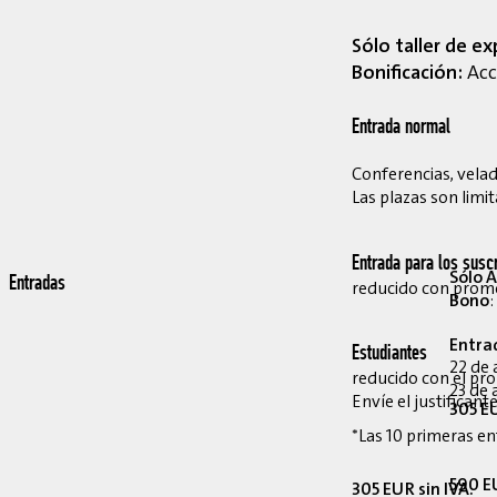
Sólo taller de ex
Bonificación:
Acce
Entrada normal
Conferencias, velada
Las plazas son limit
Entrada para los suscr
Sólo A
Entradas
reducido con pro
Bono
:
Entra
Estudiantes
22 de 
reducido con el p
23 de 
Envíe el justifican
305 EU
*Las 10 primeras en
590 EU
305 EUR sin IVA.