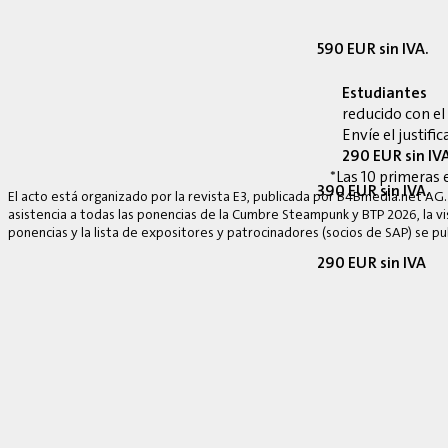
590 EUR sin IVA.
Estudiantes
reducido con e
Envíe el justif
290 EUR sin IV
*Las 10 primeras 
390 EUR sin IVA.
El acto está organizado por la revista E3, publicada por B4Bmedia.net AG.
asistencia a todas las ponencias de la Cumbre Steampunk y BTP 2026, la vis
ponencias y la lista de expositores y patrocinadores (socios de SAP) se p
290 EUR sin IVA