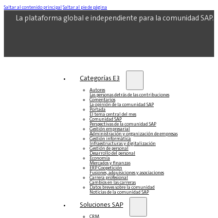
Saltar al contenido principal
Saltar al pie de página
La plataforma global e independiente para la comunidad SAP.
Categorías E3
Autores
Las personas detrás de las contribuciones
Comentarios
La opinión de la comunidad SAP
Portada
El tema central del mes
Comunidad SAP
Perspectivas de la comunidad SAP
Gestión empresarial
Administración y organización de empresas
Gestión informática
Infraestructuras y digitalización
Gestión de personal
Desarrollo del personal
Economía
Mercados y finanzas
ERP Coopetición
Fusiones, adquisiciones y asociaciones
Carrera profesional
Cambios en las carreras
Datos breves sobre la comunidad
Noticias de la comunidad SAP
Soluciones‎‎ SAP
CRM