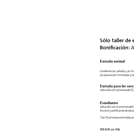
Sólo taller de 
Bonificación:
A
Entrada normal
Conferencias, velada y, en fu
Las plazas son limitadas y es
Entrada para los suscr
reducido con promocode C
Estudiantes
reducido con el promocode 
Envíe el justificante de est
*Las 10 primeras entradas so
305 EUR sin IVA.