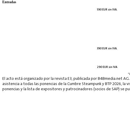
Entradas
590 EUR sin IVA.
390 EUR sin IVA.
290 EUR sin IVA
*
El acto está organizado por la revista E3, publicada por B4Bmedia.net AG.
asistencia a todas las ponencias de la Cumbre Steampunk y BTP 2026, la vis
ponencias y la lista de expositores y patrocinadores (socios de SAP) se p