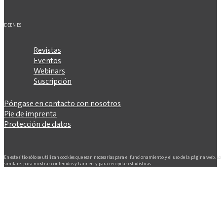
DE
EN
ES
Revistas
Eventos
Webinars
Suscripción
Póngase en contacto con nosotros
Pie de imprenta
Protección de datos
En este sitio sólo se utilizan cookies que sean necesarias para el funcionamiento y el uso de la página web. L
similares para mostrar contenidos y banners y para recopilar estadísticas.