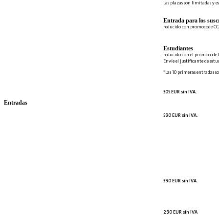
Las plazas son limitadas y es
Entrada para los suscr
reducido con promocode C
Estudiantes
reducido con el promocode 
Envíe el justificante de est
*Las 10 primeras entradas so
305 EUR sin IVA.
Entradas
590 EUR sin IVA.
390 EUR sin IVA.
290 EUR sin IVA