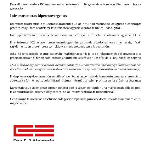
Para ello, se encuestó a 150 empresas usuarias de una amplia gama de sectores con 50 o más empleados s
generación.
Infraestructuras hiperconvergentes
Los resultados del estudio muestran claramente que las PYME han reconocido los signos de los tiempos
potente les ayudará a satisfacer las crecientes exigencias dentro de un "mundo digital".
La computación en nube se ha convertido en un componente importante de las estrategias de TI. En el f
En el futuro, el 40% de las empresas -entre las grandes, ya una de cada dos- quiere aumentar signific
rápidamente en una empresa compleja y a menudo conducen a la desilusión.
Así, el 43 por ciento de las empresas están insatisfechas con la falta de independencia del proveedor y
problemáticos en el funcionamiento de sus infraestructuras de nube híbrida. El resultado: los objetivos 
«
Sin el uso de expertos externos, herramientas de automatización o tecnologías innovadoras como
oportunidad de configurar infraestructuras informáticas y centros de datos de forma flexible y 
El despliegue rápido y la gestión sencilla ofrecen todas las ventajas de la nube sin tener que renuncia
que estas ya formen parte de la infraestructura informática, estén previstas en los próximos doce me
Las ventajas que las empresas esperan obtener de ello son, en particular, una mayor escalabilidad, una
la administración, supervisión y control de las infraestructuras de nube híbrida.
Esto elimina la necesidad de soluciones de gestión separadas para servidores, redes de almacenamiento,
mayor valor.