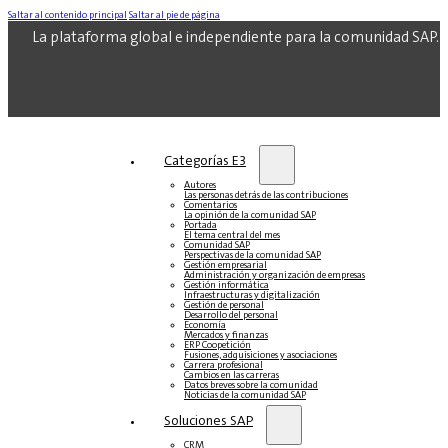
Saltar al contenido principal
Saltar al pie de página
La plataforma global e independiente para la comunidad SAP.
Categorías E3
Autores
Las personas detrás de las contribuciones
Comentarios
La opinión de la comunidad SAP
Portada
El tema central del mes
Comunidad SAP
Perspectivas de la comunidad SAP
Gestión empresarial
Administración y organización de empresas
Gestión informática
Infraestructuras y digitalización
Gestión de personal
Desarrollo del personal
Economía
Mercados y finanzas
ERP Coopetición
Fusiones, adquisiciones y asociaciones
Carrera profesional
Cambios en las carreras
Datos breves sobre la comunidad
Noticias de la comunidad SAP
Soluciones‎‎ SAP
CRM