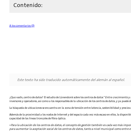
Contenido:
A los comentarios (0)
Este texto ha sido traducido automáticamente del alemán al español.
¿Quo vadis, centro de datos? El estudio de Lünendonk sobre los centros de datos "
Entre crecimiento y 
inversores y operadores, así como a los responsables de la ubicación de los centros de datos, y ya pued
La búsqueda de ubicaciones se encuentra en la zona de tensión entre latencia, sostenibilidad y precios 
Además de la proximidad a los nodos de Internet y del espacio cada vez más escaso en ellos, la disponi
capacidad de las líneas troncales de fibra óptica.
«
Para la ubicación de los centros de datos, el concepto de gestión también es cada vez más impor
para aumentar la aceptación social de los centros de datos, tanto a nivel municipal como entre e