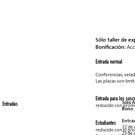
Sólo taller de ex
Bonificación:
Acce
Entrada normal
Conferencias, velada
Las plazas son limit
Entrada para los suscr
Sólo A
Entradas
reducido con pro
Bono
:
Entra
Estudiantes
22 de 
reducido con el p
23 de 