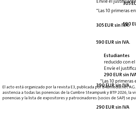
Envíe el justifican
305 EU
*Las 10 primeras en
590 EU
305 EUR sin IVA.
590 EUR sin IVA.
Estudiantes
reducido con e
Envíe el justif
290 EUR sin IV
*Las 10 primeras 
390 EUR sin IVA.
El acto está organizado por la revista E3, publicada por B4Bmedia.net AG.
asistencia a todas las ponencias de la Cumbre Steampunk y BTP 2026, la vis
ponencias y la lista de expositores y patrocinadores (socios de SAP) se p
290 EUR sin IVA