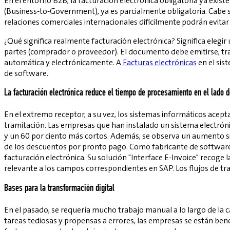
En el entorno B2B, la facturación electrónica obligatoria ya exi
(Business-to-Government), ya es parcialmente obligatoria. Cab
relaciones comerciales internacionales difícilmente podrán evitar
¿Qué significa realmente facturación electrónica? Significa eleg
partes (comprador o proveedor). El documento debe emitirse, tran
automática y electrónicamente. A
Facturas electrónicas
en el sis
de software.
La facturación electrónica reduce el tiempo de procesamiento en el lado de
En el extremo receptor, a su vez, los sistemas informáticos acepta
tramitación. Las empresas que han instalado un sistema electróni
y un 60 por ciento más cortos. Además, se observa un aumento sig
de los descuentos por pronto pago. Como fabricante de software e
facturación electrónica. Su solución "Interface E-Invoice" recog
relevante a los campos correspondientes en SAP. Los flujos de tra
Bases para la transformación digital
En el pasado, se requería mucho trabajo manual a lo largo de la 
tareas tediosas y propensas a errores, las empresas se están be