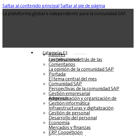
Saltar al contenido principal
Saltar al pie de página
La plataforma global e independiente para la comunidad SAP.
Categorías E3
Autores
Las personas detrás de las contribuciones
Comentarios
La opinión de la comunidad SAP
Portada
El tema central del mes
Comunidad SAP
Perspectivas de la comunidad SAP
Gestión empresarial
Administración y organización de empresas
Gestión informática
Infraestructuras y digitalización
Gestión de personal
Desarrollo del personal
Economía
Mercados y finanzas
ERP Coopetición