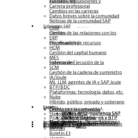
Fusiones, adquisiciones y asociaciones
Carrera profesional
Cambios en las carreras
Datos breves sobre la comunidad
Noticias de la comunidad SAP
Soluciones‎‎ SAP
CRM
Gestión de las relaciones con los clientes
ERP
Planificación de recursos empresariales
HCM
Gestión del capital humano
MES
Sistema de Ejecución de la Fabricación
SCM
Gestión de la cadena de suministro
IA/Joule
ML, LLM, agentes de IA y SAP Joule
BTP/BDC
Plataformas: tecnología, datos, etc.
Nube
Híbrido, público, privado y soberano
Socios
Eventos
Eventos en la comunidad
Centro de competencias
Centro de Competencia SAP 2026
Centro de Competencia SAP 2025
Centro de Competencia SAP 2024
Centro de Competencia SAP 2023
Steampunk y BTP
Cumbre Steampunk y BTP 2026
Cumbre Steampunk y BTP 2025,
Cumbre Steampunk y BTP 2024
Podcasts multilingües
Mesas redondas (reproducción en YouTube)
Seminarios web y libros blancos
alemán
inglés
español
francés
Servicio
Formularios
Póngase en contacto con nosotros
Datos de los medios de comunicación DACH
Dossier de prensa (Internacional)
Revista
suscríbase aquí
para abonados
Revistas gratuitas
Boletín
alemán
Boletín E3