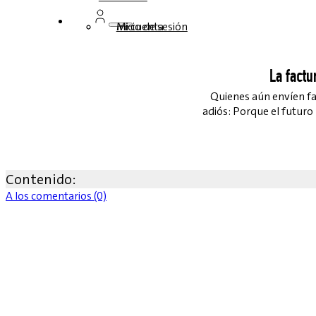
Inicio de sesión
Mi cuenta
La factu
Quienes aún envíen fa
adiós: Porque el futuro
Contenido:
A los comentarios (0)