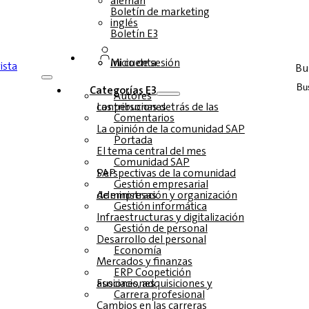
alemán
Boletín de marketing
inglés
Boletín E3
Inicio de sesión
Mi cuenta
Bu
Categorías E3
Autores
Las personas detrás de las contribuciones
Comentarios
La opinión de la comunidad SAP
Portada
El tema central del mes
Comunidad SAP
Perspectivas de la comunidad SAP
Gestión empresarial
Administración y organización de empresas
Gestión informática
Infraestructuras y digitalización
Gestión de personal
Desarrollo del personal
Economía
Mercados y finanzas
ERP Coopetición
Fusiones, adquisiciones y asociaciones
Carrera profesional
Cambios en las carreras