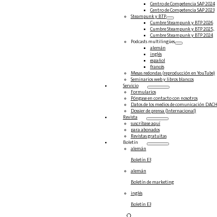
Centro de Competencia SAP 2024
Centro de Competencia SAP 2023
Steampunk y BTP
Cumbre Steampunk y BTP 2026
Cumbre Steampunk y BTP 2025,
Cumbre Steampunk y BTP 2024
Podcasts multilingües
alemán
inglés
español
francés
Mesas redondas (reproducción en YouTube)
Seminarios web y libros blancos
Servicio
Formularios
Póngase en contacto con nosotros
Datos de los medios de comunicación DAC
Dossier de prensa (Internacional)
Revista
suscríbase aquí
para abonados
Revistas gratuitas
Boletín
alemán
Boletín E3
alemán
Boletín de marketing
inglés
Boletín E3