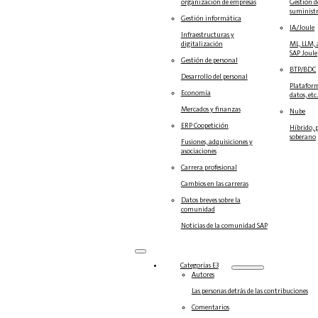
organización de empresas
Gestión d
suminist
Gestión informática
IA/Joule
Infraestructuras y
digitalización
ML, LLM, 
SAP Joule
Gestión de personal
BTP/BDC
Desarrollo del personal
Plataform
Economía
datos, etc
Mercados y finanzas
Nube
ERP Coopetición
Híbrido, 
soberano
Fusiones, adquisiciones y
asociaciones
Carrera profesional
Cambios en las carreras
Datos breves sobre la
comunidad
Noticias de la comunidad SAP
Categorías E3
Autores
Las personas detrás de las contribuciones
Comentarios