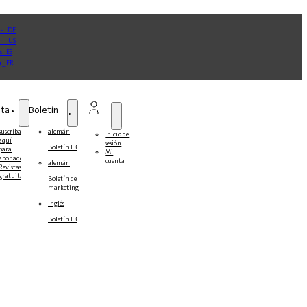
sta
Boletín
suscríbase
alemán
Inicio de
aquí
sesión
Boletín E3
para
Mi
abonados
cuenta
alemán
Revistas
gratuitas
Boletín de
marketing
inglés
Boletín E3