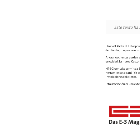
Este texto ha
Hewlett Packard Enterprise
del cliente, que puede ser 
Ahora los clientes pueden e
velocidad. La nueva Custom
HPE GreenLake permite a SA
herramientas de análisis de
instalaciones del cliente.
Esta asociación es una ext