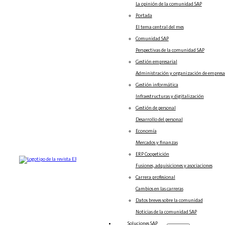
La opinión de la comunidad SAP
Portada
El tema central del mes
Comunidad SAP
Perspectivas de la comunidad SAP
Gestión empresarial
Administración y organización de empresa
Gestión informática
Infraestructuras y digitalización
Gestión de personal
Desarrollo del personal
Economía
Mercados y finanzas
ERP Coopetición
Fusiones, adquisiciones y asociaciones
Carrera profesional
Cambios en las carreras
Datos breves sobre la comunidad
Noticias de la comunidad SAP
Soluciones‎‎ SAP