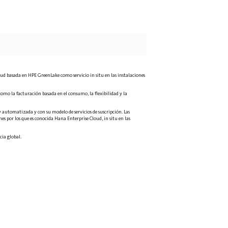
ud basada en HPE GreenLake como servicio in situ en las instalaciones
 como la facturación basada en el consumo, la flexibilidad y la
 automatizada y con su modelo de servicios de suscripción. Las
s por los que es conocida Hana Enterprise Cloud, in situ en las
cia global.