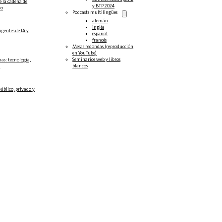
e la cadena de
y BTP 2024
ro
Podcasts multilingües
alemán
inglés
agentes de IA y
español
francés
Mesas redondas (reproducción
en YouTube)
Seminarios web y libros
as: tecnología,
blancos
.
público, privado y