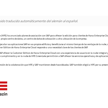
 sido traducido automáticamente del alemán al español.
 (HPE) ha anunciado planes de asociación con SAP para ofrecer la edición para clientes de Hana Enterprise Clo
su propio centro de datos, un centro de datos de colocación u otra ubicación de la empresa.
jecutar sus aplicaciones SAP en sus propios edificios y beneficiarse al mismo tiempo de las ventajas de la nube,
er Edition de Hana Enterprise Cloud responde a una necesidad clave de los clientes de SAP.
P ofrecer la Customer Edition de Hana Enterprise Cloud con una experiencia de usuario en la nube integral y
 cumplimiento y en la nube de HPE GreenLake permitirán a SAP ofrecer los servicios operativos y de aplicacione
ensión de la colaboración que HPE y SAP mantienen desde hace décadas. SAP también eligió a HPE por su presen