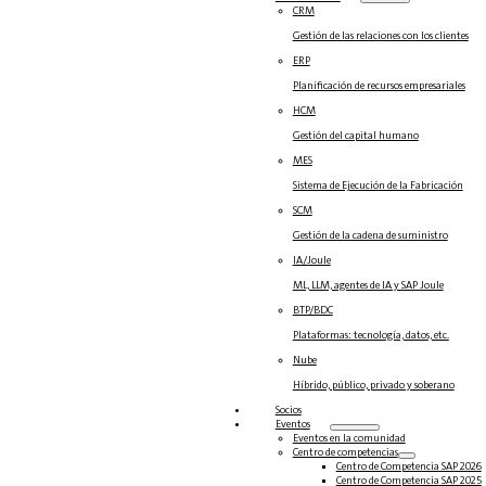
CRM
Gestión de las relaciones con los clientes
ERP
Planificación de recursos empresariales
HCM
Gestión del capital humano
MES
Sistema de Ejecución de la Fabricación
SCM
Gestión de la cadena de suministro
IA/Joule
ML, LLM, agentes de IA y SAP Joule
BTP/BDC
Plataformas: tecnología, datos, etc.
Nube
Híbrido, público, privado y soberano
Socios
Eventos
Eventos en la comunidad
Centro de competencias
Centro de Competencia SAP 2026
Centro de Competencia SAP 2025