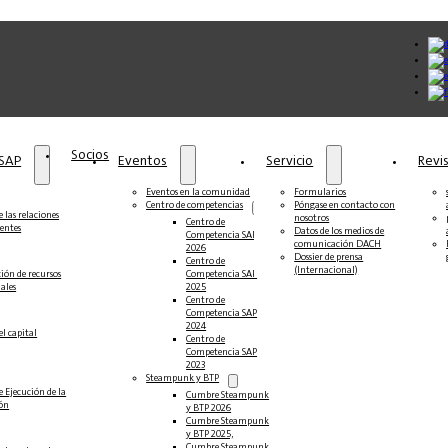
Socios
 SAP
Eventos
Servicio
Revi
Eventos en la comunidad
Formularios
Centro de competencias
Póngase en contacto con
 las relaciones
nosotros
Centro de
ientes
Datos de los medios de
Competencia SAP
comunicación DACH
2026
Dossier de prensa
Centro de
(Internacional)
ción de recursos
Competencia SAP
ales
2025
Centro de
Competencia SAP
2024
el capital
Centro de
Competencia SAP
2023
Steampunk y BTP
e Ejecución de la
Cumbre Steampunk
ión
y BTP 2026
Cumbre Steampunk
y BTP 2025,
Cumbre Steampunk