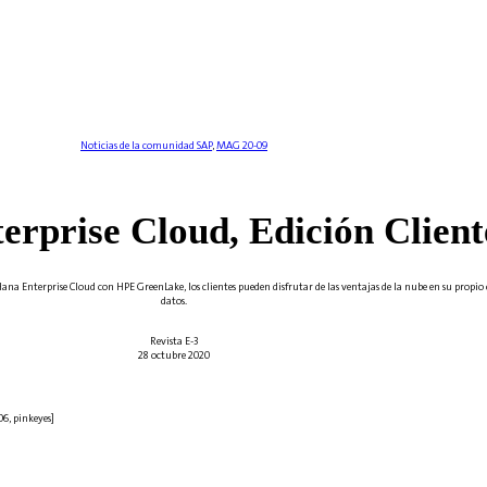
Noticias de la comunidad SAP
,
MAG 20-09
erprise Cloud, Edición Client
na Enterprise Cloud con HPE GreenLake, los clientes pueden disfrutar de las ventajas de la nube en su propio 
datos.
Revista E-3
28 octubre 2020