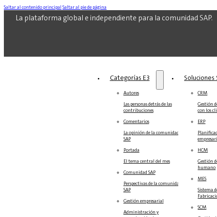
Saltar al contenido principal
Saltar al pie de página
La plataforma global e independiente para la comunidad SAP.
Categorías E3
Soluciones‎‎
Autores
CRM
Las personas detrás de las
Gestión de
contribuciones
con los cl
Comentarios
ERP
La opinión de la comunidad
Planifica
SAP
empresari
Portada
HCM
El tema central del mes
Gestión d
humano
Comunidad SAP
MES
Perspectivas de la comunidad
SAP
Sistema d
Fabricac
Gestión empresarial
SCM
Administración y