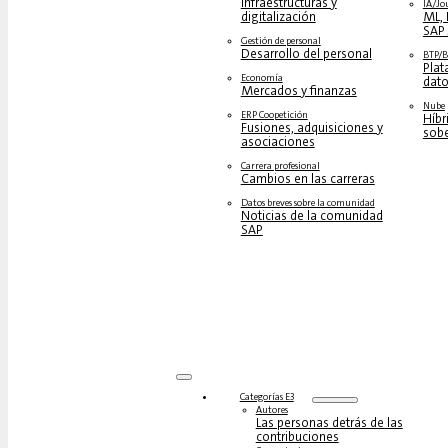
Infraestructuras y
IA/Jo
digitalización
ML, 
SAP 
Gestión de personal
Desarrollo del personal
BTP/
Plat
Economía
dato
Mercados y finanzas
Nube
ERP Coopetición
Híbr
Fusiones, adquisiciones y
sob
asociaciones
Carrera profesional
Cambios en las carreras
Datos breves sobre la comunidad
Noticias de la comunidad
SAP
Categorías E3
Autores
Las personas detrás de las
contribuciones