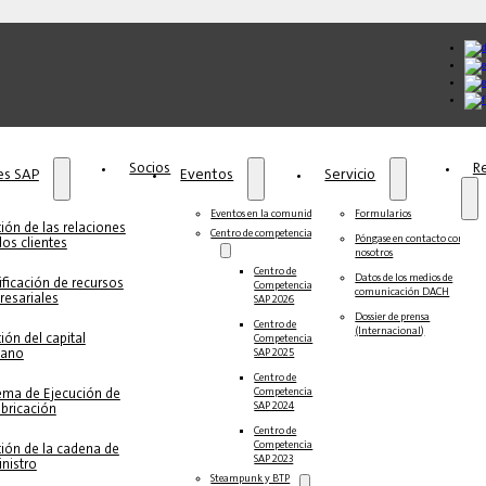
Socios
R
s‎‎ SAP
Eventos
Servicio
Eventos en la comunidad
Formularios
ión de las relaciones
Centro de competencias
Póngase en contacto con
los clientes
nosotros
Centro de
Datos de los medios de
ificación de recursos
Competencia
comunicación DACH
esariales
SAP 2026
Dossier de prensa
Centro de
(Internacional)
ión del capital
Competencia
ano
SAP 2025
Centro de
ema de Ejecución de
Competencia
SAP 2024
abricación
Centro de
Competencia
ión de la cadena de
SAP 2023
nistro
Steampunk y BTP