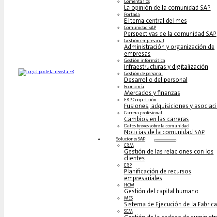
Comentarios
La opinión de la comunidad SAP
Portada
El tema central del mes
Comunidad SAP
Perspectivas de la comunidad SAP
Gestión empresarial
Administración y organización de
empresas
Gestión informática
Infraestructuras y digitalización
Gestión de personal
Desarrollo del personal
Economía
Mercados y finanzas
ERP Coopetición
Fusiones, adquisiciones y asociac
Carrera profesional
Cambios en las carreras
Datos breves sobre la comunidad
Noticias de la comunidad SAP
Soluciones‎‎ SAP
CRM
Gestión de las relaciones con los
clientes
ERP
Planificación de recursos
empresariales
HCM
Gestión del capital humano
MES
Sistema de Ejecución de la Fabric
SCM