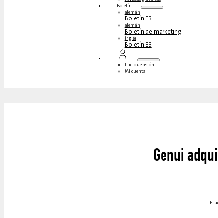
Boletín
alemán
Boletín E3
alemán
Boletín de marketing
inglés
Boletín E3
Inicio de sesión
Mi cuenta
Genui adqui
El a