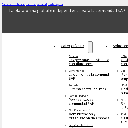
Saltar al contenido principal
Saltar al pie de página
La plataforma global e independiente para la comunidad SAP.
Categorías E3
Solucione
Autores
CRM
Las personas detrás de las
Gest
contribuciones
con 
Comentarios
ERP
La opinión de la comunidad
Plan
SAP
empr
Portada
HCM
El tema central del mes
Gest
hum
Comunidad SAP
Perspectivas de la
MES
comunidad SAP
Sist
la F
Gestión empresarial
Administración y
SCM
organización de empresas
Gest
sumi
Gestión informática