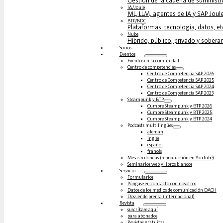
Gestión de la cadena de suministr
IA/Joule
ML, LLM, agentes de IA y SAP Joul
BTP/BDC
Plataformas: tecnología, datos, et
Nube
Híbrido, público, privado y sobera
Socios
Eventos
Eventos en la comunidad
Centro de competencias
Centro de Competencia SAP 2026
Centro de Competencia SAP 2025
Centro de Competencia SAP 2024
Centro de Competencia SAP 2023
Steampunk y BTP
Cumbre Steampunk y BTP 2026
Cumbre Steampunk y BTP 2025,
Cumbre Steampunk y BTP 2024
Podcasts multilingües
alemán
inglés
español
francés
Mesas redondas (reproducción en YouTube)
Seminarios web y libros blancos
Servicio
Formularios
Póngase en contacto con nosotros
Datos de los medios de comunicación DACH
Dossier de prensa (Internacional)
Revista
suscríbase aquí
para abonados
Revistas gratuitas