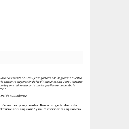
ciar la entrada de Genui y nos gustaría dar las gracias a nuestro
r la excelente cooperación de los últimos años. Con Genui, tenemos
uerte y una red apasionante con los que llevaremos a cabo la
KGS."
neral de KGS Software
autónoma. La empresa, con sede en Neu-Isenburg, es también socio
el "buen espíritu empresarial" y realiza inversiones en empresas con el