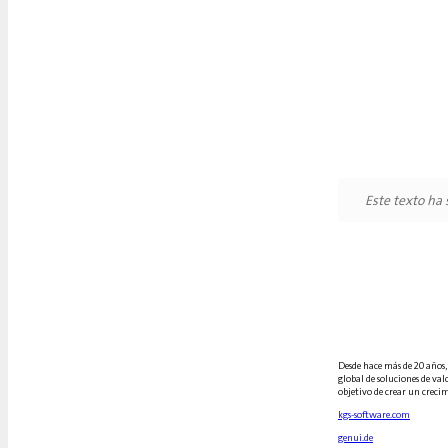
Este texto ha
Desde hace más de 20 años,
global de soluciones de va
objetivo de crear un crecim
kgs-software.com
genui.de