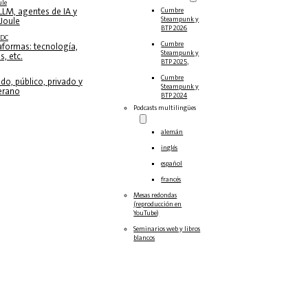
ule
LLM, agentes de IA y
Cumbre
Steampunk y
Joule
BTP 2026
BDC
Cumbre
aformas: tecnología,
Steampunk y
s, etc.
BTP 2025,
Cumbre
ido, público, privado y
Steampunk y
erano
BTP 2024
Podcasts multilingües
alemán
inglés
español
francés
Mesas redondas
(reproducción en
YouTube)
Seminarios web y libros
blancos