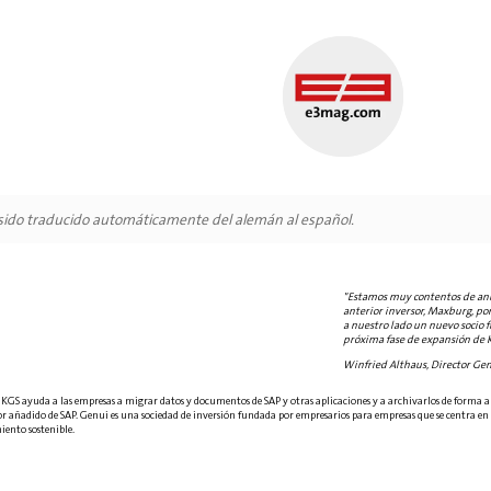
 sido traducido automáticamente del alemán al español.
"Estamos muy contentos de anun
anterior inversor, Maxburg, po
a nuestro lado un nuevo socio f
próxima fase de expansión de 
Winfried Althaus, Director Ge
 KGS ayuda a las empresas a migrar datos y documentos de SAP y otras aplicaciones y a archivarlos de forma 
lor añadido de SAP. Genui es una sociedad de inversión fundada por empresarios para empresas que se centra en 
iento sostenible.