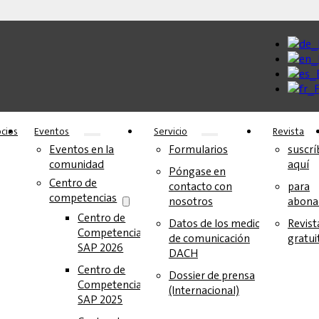
cios
Eventos
Servicio
Revista
Eventos en la
Formularios
suscrí
comunidad
aquí
Póngase en
Centro de
contacto con
para
competencias
nosotros
abona
Centro de
Datos de los medios
Revist
Competencia
de comunicación
gratui
SAP 2026
DACH
Centro de
Dossier de prensa
Competencia
(Internacional)
SAP 2025