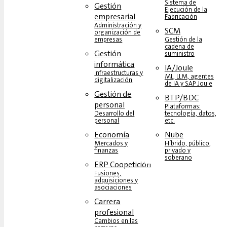
Sistema de
Gestión
Ejecución de la
empresarial
Fabricación
Administración y
SCM
organización de
empresas
Gestión de la
cadena de
Gestión
suministro
informática
IA/Joule
Infraestructuras y
ML, LLM, agentes
digitalización
de IA y SAP Joule
Gestión de
BTP/BDC
personal
Plataformas:
Desarrollo del
tecnología, datos,
personal
etc.
Economía
Nube
Mercados y
Híbrido, público,
finanzas
privado y
soberano
ERP Coopetición
Fusiones,
adquisiciones y
asociaciones
Carrera
profesional
Cambios en las