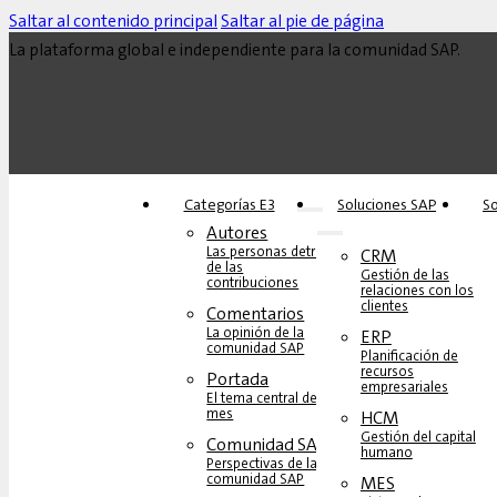
Saltar al contenido principal
Saltar al pie de página
La plataforma global e independiente para la comunidad SAP.
Categorías E3
Soluciones‎‎ SAP
So
Autores
Las personas detrás
CRM
de las
Gestión de las
contribuciones
relaciones con los
clientes
Comentarios
La opinión de la
ERP
comunidad SAP
Planificación de
recursos
Portada
empresariales
El tema central del
mes
HCM
Gestión del capital
Comunidad SAP
humano
Perspectivas de la
comunidad SAP
MES