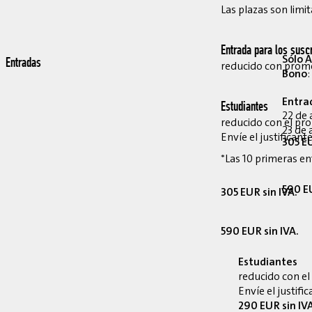
Las plazas son limit
Entrada para los suscr
Sólo A
Entradas
reducido con pro
Bono
:
Entra
Estudiantes
22 de 
reducido con el p
23 de 
Envíe el justifican
305 EU
*Las 10 primeras en
590 EU
305 EUR sin IVA.
590 EUR sin IVA.
Estudiantes
reducido con e
Envíe el justif
290 EUR sin IV