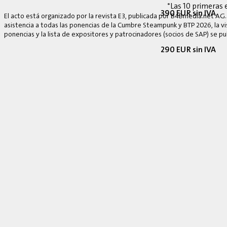
*Las 10 primeras 
390 EUR sin IVA.
El acto está organizado por la revista E3, publicada por B4Bmedia.net AG.
asistencia a todas las ponencias de la Cumbre Steampunk y BTP 2026, la vis
ponencias y la lista de expositores y patrocinadores (socios de SAP) se p
290 EUR sin IVA