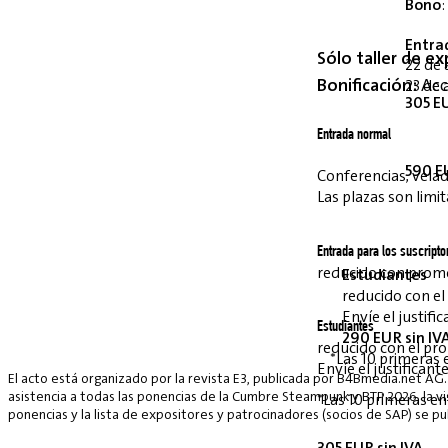
Bono
:
Entra
Sólo taller de ex
22 de 
Bonificación:
Acce
23 de 
305 EU
Entrada normal
590 EU
Conferencias, velada
Las plazas son limit
Entrada para los suscripto
reducido con pro
Estudiantes
reducido con e
Envíe el justif
Estudiantes
290 EUR sin IV
reducido con el p
*Las 10 primeras 
Envíe el justifican
El acto está organizado por la revista E3, publicada por B4Bmedia.net AG.
asistencia a todas las ponencias de la Cumbre Steampunk y BTP 2026, la vis
*Las 10 primeras en
ponencias y la lista de expositores y patrocinadores (socios de SAP) se p
305 EUR sin IVA.