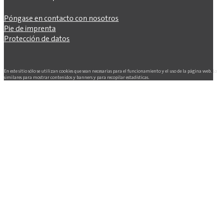
Póngase en contacto con nosotros
Pie de imprenta
Protección de datos
En este sitio sólo se utilizan cookies que sean necesarias para el funcionamiento y el uso de la página web. L
similares para mostrar contenidos y banners y para recopilar estadísticas.