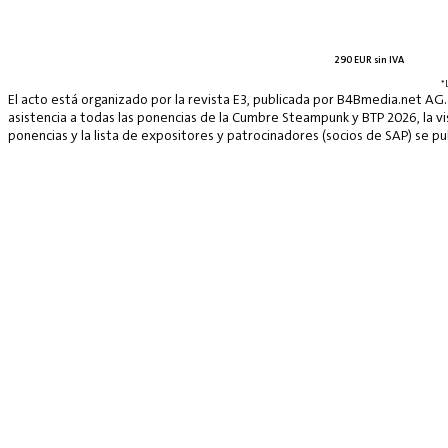
290 EUR sin IVA
*
El acto está organizado por la revista E3, publicada por B4Bmedia.net AG.
asistencia a todas las ponencias de la Cumbre Steampunk y BTP 2026, la vis
ponencias y la lista de expositores y patrocinadores (socios de SAP) se p