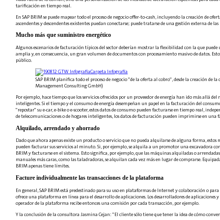
tarificación en tiempo real.
En SAP BRIM se puede mapear todo el proceso de negocio offer-to-cash, incluyendo la creación de ofertas, 
ascendentes y descendentes existentes puedan conectarse; puede tratarse de una gestión externa de las
Mucho más que suministro energético
Algunos escenarios de facturación típicos del sector deberían mostrar la flexibilidad con la que puede
amplia y, en consecuencia, un gran volumen de documentos con procesamiento masivo de datos. Esto h
público.
SAP BRIM planifica todo el proceso de negocio "de la oferta al cobro", desde la creación de la 
Management Consulting GmbH)
Por ejemplo, hace tiempo que los servicios ofrecidos por un proveedor de energía han ido más allá del
inteligentes. Si el tiempo y el consumo de energía desempeñan un papel en la facturación del consumo,
"repostar" su e-car, e-bike o e-scooter, estos datos de consumo pueden facturarse en tiempo real, indepe
de telecomunicaciones o de hogares inteligentes, los datos de facturación pueden imprimirse en una f
Alquilado, arrendado y ahorrado
Dado que ahora apenas existe un producto o servicio que no pueda alquilarse de alguna forma, estos mode
pueden facturar sus servicios al minuto. Si, por ejemplo, se alquila a un promotor una excavadora con
BRIM y facturarse en el sistema. Esto significa, por ejemplo, que las máquinas alquiladas o arrendadas
manuales más caras, como las taladradoras, se alquilan cada vez más en lugar de comprarse. Equipadas 
BRIM apenas tiene límites.
Facture individualmente las transacciones de la plataforma
En general, SAP BRIM está predestinado para su uso en plataformas de Internet y colaboración o para
ofrece una plataforma en línea para el desarrollo de aplicaciones. Los desarrolladores de aplicaciones y
operador de la plataforma recibe entonces una comisión por cada transacción, por ejemplo.
Y la conclusión de la consultora Jasmina Cejan: "El cliente sólo tiene que tener la idea de cómo conv