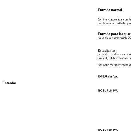
Entrada normal
Conferencias, velada y, en fu
Las plazas son limitadas y es
Entrada para los suscr
reducido con promocode C
Estudiantes
reducido con el promocode 
Envíe el justificante de est
*Las 10 primeras entradas so
305 EUR sin IVA.
Entradas
590 EUR sin IVA.
390 EUR sin IVA.