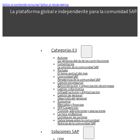
Saltar al contenido principal
Saltar al pie de página
La plataforma global e independiente para la comunidad SAP.
Categorías E3
Autores
Las personas detrás de las contribuciones
Comentarios
La opinión de la comunidad SAP
Portada
El tema central del mes
Comunidad SAP
Perspectivas de la comunidad SAP
Gestión empresarial
Administración y organización de empresas
Gestión informática
Infraestructuras y digitalización
Gestión de personal
Desarrollo del personal
Economía
Mercados y finanzas
ERP Coopetición
Fusiones, adquisiciones y asociaciones
Carrera profesional
Cambios en las carreras
Datos breves sobre la comunidad
Noticias de la comunidad SAP
Soluciones‎‎ SAP
CRM