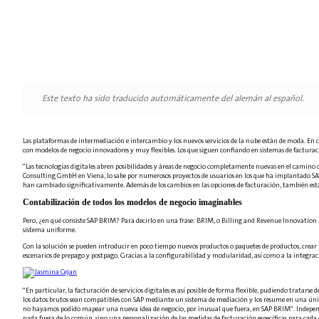
Este texto ha sido traducido automáticamente del alemán al español.
Las plataformas de intermediación e intercambio y los nuevos servicios de la nube están de moda. En 
con modelos de negocio innovadores y muy flexibles. Los que siguen confiando en sistemas de facturaci
"Las tecnologías digitales abren posibilidades y áreas de negocio completamente nuevas en el camino 
Consulting GmbH en Viena, lo sabe por numerosos proyectos de usuarios en los que ha implantado SAP 
han cambiado significativamente. Además de los cambios en las opciones de facturación, también están 
Contabilización de todos los modelos de negocio imaginables
Pero, ¿en qué consiste SAP BRIM? Para decirlo en una frase: BRIM, o Billing and Revenue Innovation M
sistema uniforme.
Con la solución se pueden introducir en poco tiempo nuevos productos o paquetes de productos, crear
escenarios de prepago y postpago. Gracias a la configurabilidad y modularidad, así como a la integració
"En particular, la facturación de servicios digitales es así posible de forma flexible, pudiendo tratar
los datos brutos sean compatibles con SAP mediante un sistema de mediación y los resume en una únic
no hayamos podido mapear una nueva idea de negocio, por inusual que fuera, en SAP BRIM". Independient
nada fuera de lo común, sino una personalización de las medidas de facturación específicas para cada c