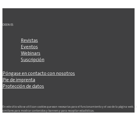
DE
EN
ES
Revistas
Eventos
Webinars
Suscripción
Póngase en contacto con nosotros
Pie de imprenta
Protección de datos
En este sitio sólo se utilizan cookies que sean necesarias para el funcionamiento y el uso de la página web. L
similares para mostrar contenidos y banners y para recopilar estadísticas.