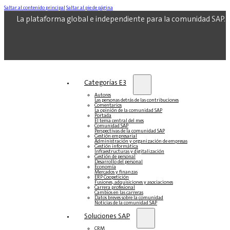
Saltar al contenido principal
Saltar al pie de página
La plataforma global e independiente para la comunidad SAP.
Categorías E3
Autores
Las personas detrás de las contribuciones
Comentarios
La opinión de la comunidad SAP
Portada
El tema central del mes
Comunidad SAP
Perspectivas de la comunidad SAP
Gestión empresarial
Administración y organización de empresas
Gestión informática
Infraestructuras y digitalización
Gestión de personal
Desarrollo del personal
Economía
Mercados y finanzas
ERP Coopetición
Fusiones, adquisiciones y asociaciones
Carrera profesional
Cambios en las carreras
Datos breves sobre la comunidad
Noticias de la comunidad SAP
Soluciones‎‎ SAP
CRM