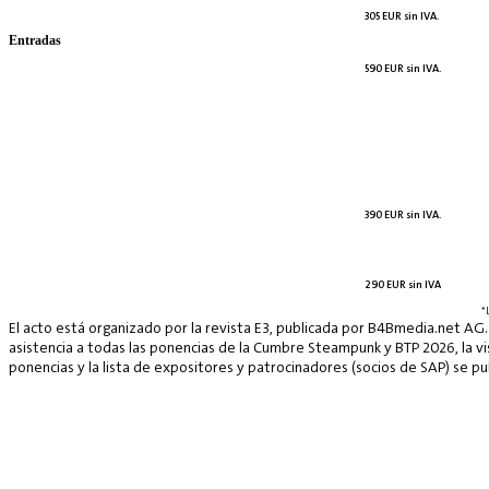
305 EUR sin IVA.
Entradas
590 EUR sin IVA.
390 EUR sin IVA.
290 EUR sin IVA
*
El acto está organizado por la revista E3, publicada por B4Bmedia.net AG.
asistencia a todas las ponencias de la Cumbre Steampunk y BTP 2026, la vis
ponencias y la lista de expositores y patrocinadores (socios de SAP) se p