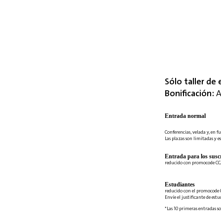
Sólo taller de 
Bonificación:
A
Entrada normal
Conferencias, velada y, en fu
Las plazas son limitadas y es
Entrada para los suscr
reducido con promocode C
Estudiantes
reducido con el promocode 
Envíe el justificante de est
*Las 10 primeras entradas so