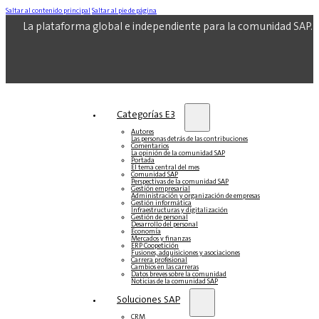
Saltar al contenido principal
Saltar al pie de página
La plataforma global e independiente para la comunidad SAP.
Categorías E3
Autores
Las personas detrás de las contribuciones
Comentarios
La opinión de la comunidad SAP
Portada
El tema central del mes
Comunidad SAP
Perspectivas de la comunidad SAP
Gestión empresarial
Administración y organización de empresas
Gestión informática
Infraestructuras y digitalización
Gestión de personal
Desarrollo del personal
Economía
Mercados y finanzas
ERP Coopetición
Fusiones, adquisiciones y asociaciones
Carrera profesional
Cambios en las carreras
Datos breves sobre la comunidad
Noticias de la comunidad SAP
Soluciones‎‎ SAP
CRM