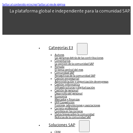
Saltar al contenido principal
Saltar al pie de página
La plataforma global e independiente para la comunidad SAP.
Categorías E3
Autores
Las personas detrás de las contribuciones
Comentarios
La opinión de la comunidad SAP
Portada
El tema central del mes
Comunidad SAP
Perspectivas de la comunidad SAP
Gestión empresarial
Administración y organización de empresas
Gestión informática
Infraestructuras y digitalización
Gestión de personal
Desarrollo del personal
Economía
Mercados y finanzas
ERP Coopetición
Fusiones, adquisiciones y asociaciones
Carrera profesional
Cambios en las carreras
Datos breves sobre la comunidad
Noticias de la comunidad SAP
Soluciones‎‎ SAP
CRM