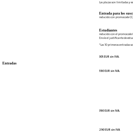
Las plazas son limitadas y es
Entrada para los suscr
reducido con promocode C
Estudiantes
reducido con el promocode 
Envíe el justificante de est
*Las 10 primeras entradas so
305 EUR sin IVA.
Entradas
590 EUR sin IVA.
390 EUR sin IVA.
290 EUR sin IVA