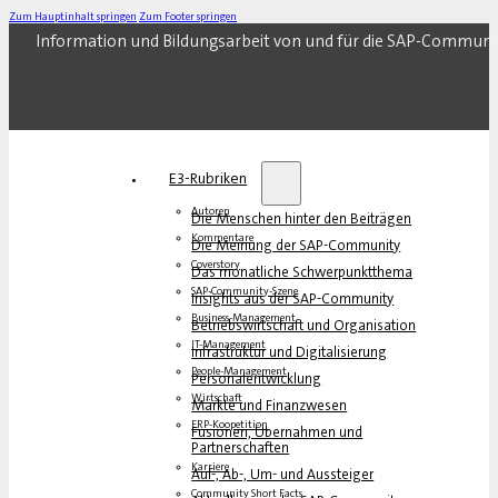
Zum Hauptinhalt springen
Zum Footer springen
Information und Bildungsarbeit von und für die SAP-Communi
E3-Rubriken
Autoren
Die Menschen hinter den Beiträgen
Kommentare
Die Meinung der SAP-Community
Coverstory
Das monatliche Schwerpunktthema
SAP-Community-Szene
Insights aus der SAP-Community
Business-Management
Betriebswirtschaft und Organisation
IT-Management
Infrastruktur und Digitalisierung
People-Management
Personalentwicklung
Wirtschaft
Märkte und Finanzwesen
ERP-Koopetition
Fusionen, Übernahmen und
Partnerschaften
Karriere
Auf-, Ab-, Um- und Aussteiger
Community Short Facts