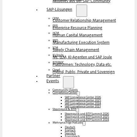
Aktuelles aus der SAP-Community
SAP-Lösungen
CRM
Customer Relationship Management
ERP
Enterprise Resource Planning
HCM
Human Capital Management
MES
Manufacturing Execution System
SCM
Supply Chain Management
KI/Joule
ML, LLM, KI-Agenten und SAP Joule
BTP/BDC
Plattformen: Technology, Data etc.
Cloud
Hybrid, Public, Private und Sovereign
Partner
Events
Community-Events
Competence Center
SAP Competence Center 2026
SAP Competence Center 2025
SAP Competence Center 2024
SAP Competence Center 2023
Steampunk & BTP
Steampunk und BTP Summit 2026
Steampunk und BTP Summit 2025
Steampunk und BTP Summit 2024
Mehrsprachige Podcasts
Deutsch
Englisch
Spanisch
Französisch