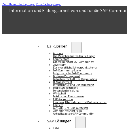
Zum Hauptinhalt springen
Zum Footer springen
Information und Bildungsarbeit von und für die SAP-Communi
E3-Rubriken
Autoren
Die Menschen hinter den Beiträgen
Kommentare
Die Meinung der SAP-Community
Coverstory
Das monatliche Schwerpunktthema
SAP-Community-Szene
Insights aus der SAP-Community
Business-Management
Betriebswirtschaft und Organisation
IT-Management
Infrastruktur und Digitalisierung
People-Management
Personalentwicklung
Wirtschaft
Märkte und Finanzwesen
ERP-Koopetition
Fusionen, Übernahmen und Partnerschaften
Karriere
Auf-, Ab-, Um- und Aussteiger
Community Short Facts
Aktuelles aus der SAP-Community
SAP-Lösungen
CRM