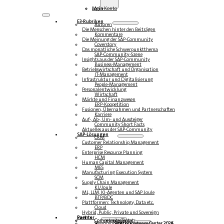
Login
Mein Konto
E3-Rubriken
Autoren
Die Menschen hinter den Beiträgen
Kommentare
Die Meinung der SAP-Community
Coverstory
Das monatliche Schwerpunktthema
SAP-Community-Szene
Insights aus der SAP-Community
Business-Management
Betriebswirtschaft und Organisation
IT-Management
Infrastruktur und Digitalisierung
People-Management
Personalentwicklung
Wirtschaft
Märkte und Finanzwesen
ERP-Koopetition
Fusionen, Übernahmen und Partnerschaften
Karriere
Auf-, Ab-, Um- und Aussteiger
Community Short Facts
Aktuelles aus der SAP-Community
SAP-Lösungen
CRM
Customer Relationship Management
ERP
Enterprise Resource Planning
HCM
Human Capital Management
MES
Manufacturing Execution System
SCM
Supply Chain Management
KI/Joule
ML, LLM, KI-Agenten und SAP Joule
BTP/BDC
Plattformen: Technology, Data etc.
Cloud
Hybrid, Public, Private und Sovereign
Partner
Events
Community-Events
Competence Center
Steampunk & BTP
SAP Competence Center 2026
SAP Competence Center 2025
SAP Competence Center 2024
SAP Competence Center 2023