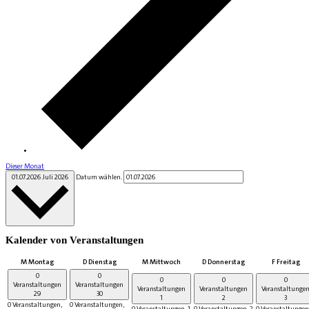
Dieser Monat
01.07.2026
Juli 2026
Datum wählen.
Kalender von Veranstaltungen
M
Montag
D
Dienstag
M
Mittwoch
D
Donnerstag
F
Freitag
0
0
0
0
0
Veranstaltungen
Veranstaltungen
Veranstaltungen
Veranstaltungen
Veranstaltunge
29
30
1
2
3
0 Veranstaltungen,
0 Veranstaltungen,
0 Veranstaltungen,
1
0 Veranstaltungen,
2
0 Veranstaltungen